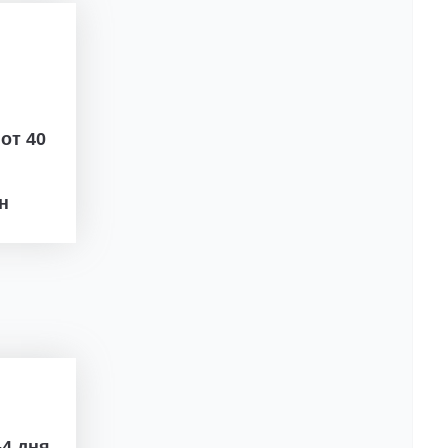
ж
от 40
рн
4 дня.