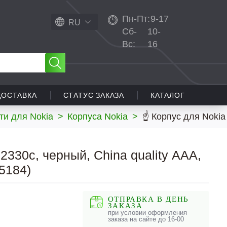
Пн-Пт:
9-17
RU
Сб-
10-
Вс:
16
ДОСТАВКА
СТАТУС ЗАКАЗА
КАТАЛОГ
ти для Nokia
>
Корпуса Nokia
>
☝ Корпус для Nokia 
2330c, черный, China quality ААА,
5184)
ОТПРАВКА В ДЕНЬ
ЗАКАЗА
при условии оформления
заказа на сайте до 16-00