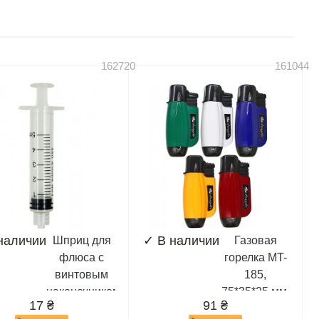
Dual SIM,
2300, 2310,
2323c, 2330c,
2600, 2610,
162720
161044
2626,...
наличии
✓
В наличии
Шприц для
Газовая
флюса с
горелка MT-
винтовым
185,
наконечником
75*35*25 мм,
17
₴
91
₴
типа Луэр
матовая,