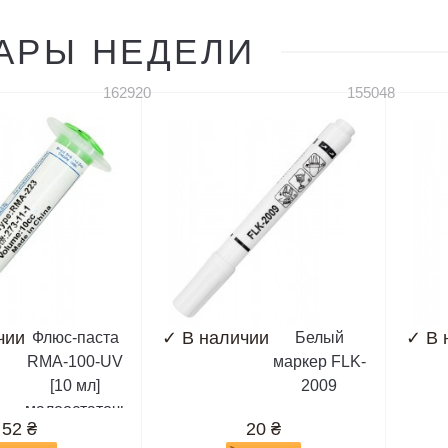
N81, X3-00
5000, 5030,
АРЫ НЕДЕЛИ
5130, 5200,
5220, 5500,
5530, 5700,...
162920
155048
чии
✓
В наличии
✓
В 
Флюс-паста
Белый
RMA-100-UV
маркер FLK-
[10 мл]
2009
малоостаточная,
52
₴
20
₴
белая,