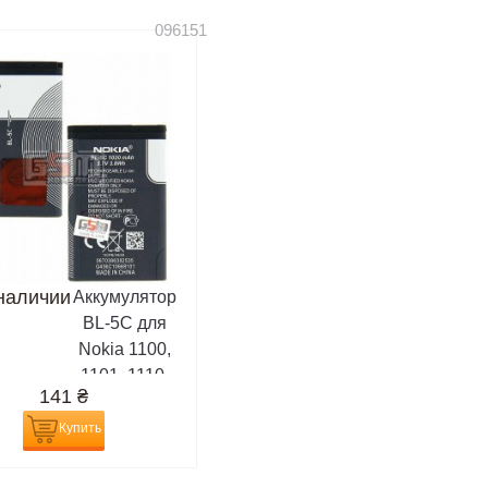
096151
наличии
Аккумулятор
BL-5C для
Nokia 1100,
1101, 1110,
141
₴
1280, 1600,
1616, 202
Купить
Asha, 203
Asha, 220