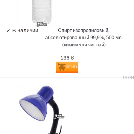
✓
В наличии
Спирт изопропиловый,
абсолютированный 99,9%, 500 мл,
(химически чистый)
136
₴
Купить
1578