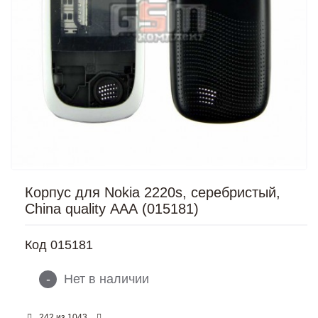
Корпус для Nokia 2220s, серебристый,
China quality ААА (015181)
Код
015181
-
Нет в наличии
из
242
1043