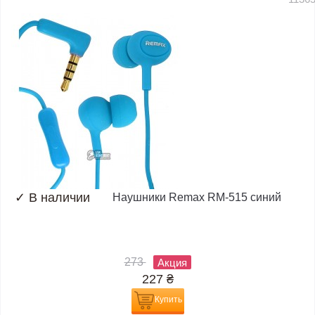
✓
В наличии
Наушники Remax RM-515 синий
273
Акция
227
₴
Купить