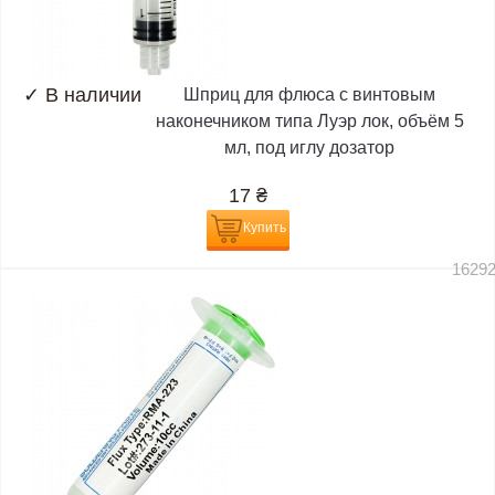
✓
В наличии
Шприц для флюса с винтовым
наконечником типа Луэр лок, объём 5
мл, под иглу дозатор
17
₴
Купить
1629