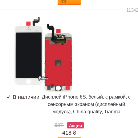
1134
✓
В наличии
Дисплей iPhone 6S, белый, с рамкой, с
сенсорным экраном (дисплейный
модуль), China quality, Tianma
637
Акция
418
₴