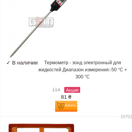
✓
В наличии
Термометр - зонд электронный для
жидкостей Диапазон измерения:-50 °C +
300 °C
114
Акция
81
₴
Купить
1070