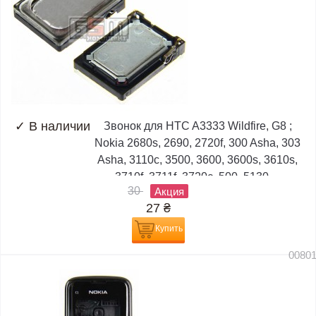
✓
В наличии
Звонок для HTC A3333 Wildfire, G8 ;
Nokia 2680s, 2690, 2720f, 300 Asha, 303
Asha, 3110c, 3500, 3600, 3600s, 3610s,
3710f, 3711f, 3720c, 500, 5130,...
30
Акция
27
₴
Купить
0080