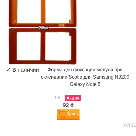
✓
В наличии
Форма для фиксации модуля при
склеивании Scotle для Samsung N9200
Galaxy Note 5
99
Акция
92
₴
Купить
0767