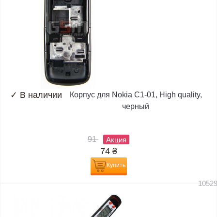
✓
В наличии
Корпус для Nokia C1-01, High quality,
черный
91
Акция
74
₴
Купить
1052