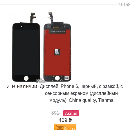
1015
✓
В наличии
Дисплей iPhone 6, черный, с рамкой, с
сенсорным экраном (дисплейный
модуль), China quality, Tianma
591
Акция
409
₴
Купить