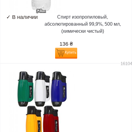
✓
В наличии
Спирт изопропиловый,
абсолютированный 99,9%, 500 мл,
(химически чистый)
136
₴
Купить
1610