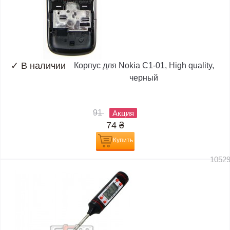
✓
В наличии
Корпус для Nokia C1-01, High quality,
черный
91
Акция
74
₴
Купить
1052