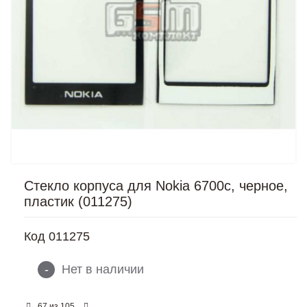
Стекло корпуса для Nokia 6700c, черное,
пластик (011275)
Код
011275
-
Нет в наличии
из
67
105