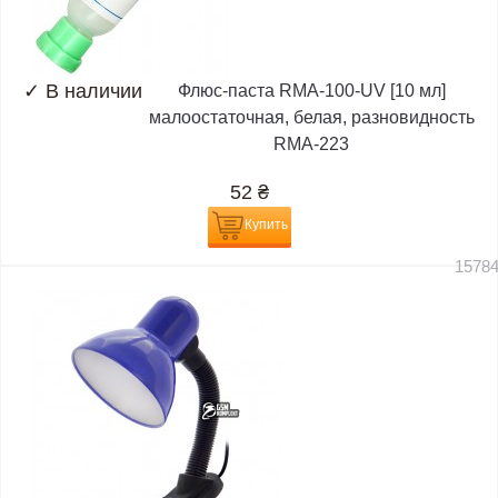
✓
В наличии
Флюс-паста RMA-100-UV [10 мл]
малоостаточная, белая, разновидность
RMA-223
52
₴
Купить
1578