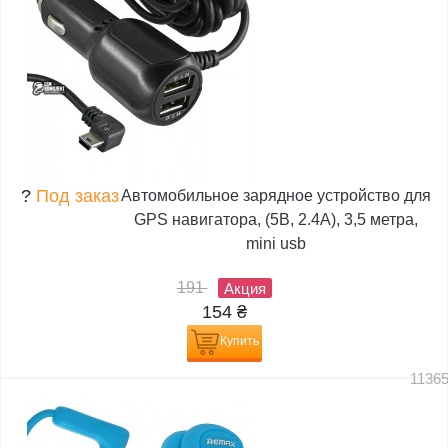
?
Под заказ
Автомобильное зарядное устройство для
GPS навигатора, (5В, 2.4А), 3,5 метра,
mini usb
191
Акция
154
₴
Купить
1136