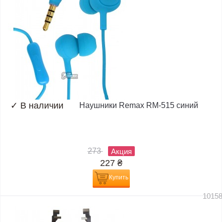
✓
В наличии
Наушники Remax RM-515 синий
273
Акция
227
₴
Купить
1015