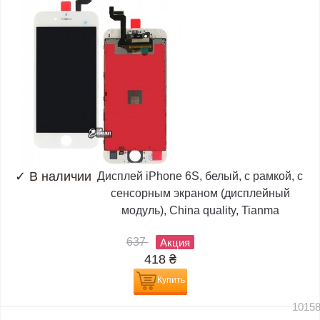
✓
В наличии
Дисплей iPhone 6S, белый, с рамкой, с
сенсорным экраном (дисплейный
модуль), China quality, Tianma
637
Акция
418
₴
Купить
1015