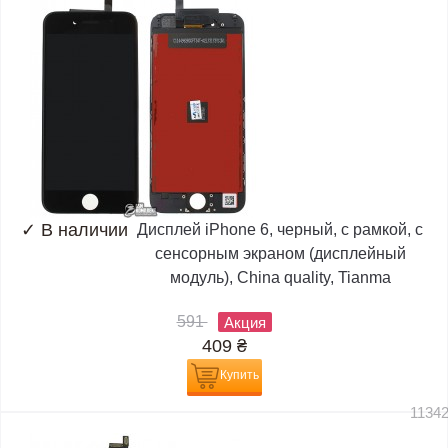
✓
В наличии
Дисплей iPhone 6, черный, с рамкой, с
сенсорным экраном (дисплейный
модуль), China quality, Tianma
591
Акция
409
₴
Купить
1134