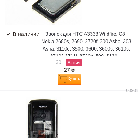
✓
В наличии
Звонок для HTC A3333 Wildfire, G8 ;
Nokia 2680s, 2690, 2720f, 300 Asha, 303
Asha, 3110c, 3500, 3600, 3600s, 3610s,
3710f, 3711f, 3720c, 500, 5130,...
30
Акция
27
₴
Купить
0080