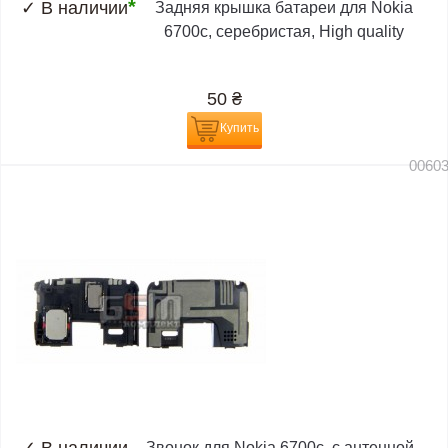
*
✓
В наличии
Задняя крышка батареи для Nokia
6700c, серебристая, High quality
50
₴
Купить
0060
Звонок для Nokia 6700c, с антенной