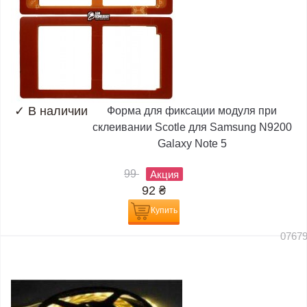
✓
В наличии
Форма для фиксации модуля при
склеивании Scotle для Samsung N9200
Galaxy Note 5
99
Акция
92
₴
Купить
0767