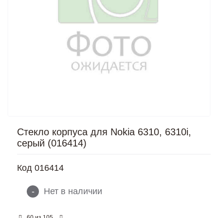
Стекло корпуса для Nokia 6310, 6310i,
серый (016414)
Код
016414
-
Нет в наличии
из
60
105