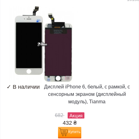
✓
В наличии
Дисплей iPhone 6, белый, с рамкой, с
сенсорным экраном (дисплейный
модуль), Tianma
682
Акция
432
₴
Купить