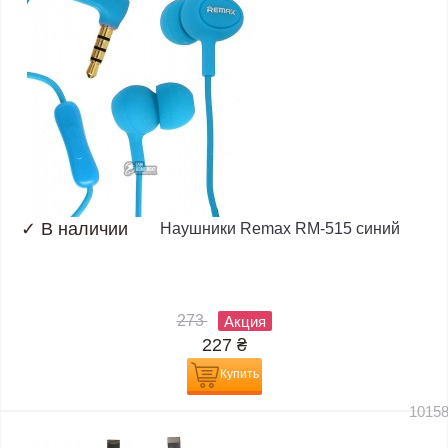
✓
В наличии
Наушники Remax RM-515 синий
273
Акция
227
₴
Купить
1015