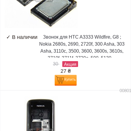
✓
В наличии
Звонок для HTC A3333 Wildfire, G8 ;
Nokia 2680s, 2690, 2720f, 300 Asha, 303
Asha, 3110c, 3500, 3600, 3600s, 3610s,
3710f, 3711f, 3720c, 500, 5130,...
30
Акция
27
₴
Купить
0080