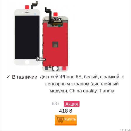
✓
В наличии
Дисплей iPhone 6S, белый, с рамкой, с
сенсорным экраном (дисплейный
модуль), China quality, Tianma
637
Акция
418
₴
Купить
1015