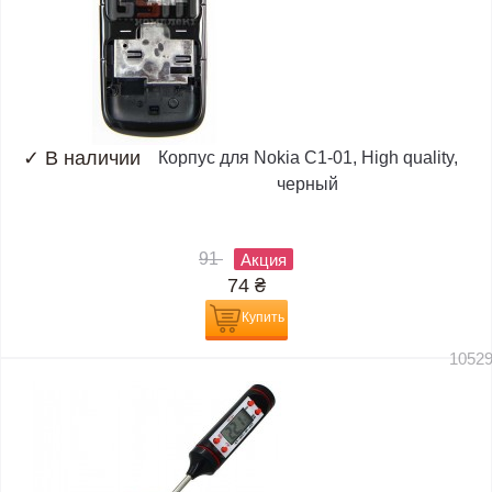
✓
В наличии
Корпус для Nokia C1-01, High quality,
черный
91
Акция
74
₴
Купить
1052