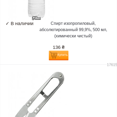
✓
В наличии
Спирт изопропиловый,
абсолютированный 99,9%, 500 мл,
(химически чистый)
136
₴
Купить
1761