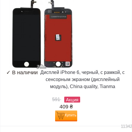
✓
В наличии
Дисплей iPhone 6, черный, с рамкой, с
сенсорным экраном (дисплейный
модуль), China quality, Tianma
591
Акция
409
₴
Купить
1134