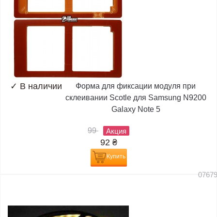
✓
В наличии
Форма для фиксации модуля при
склеивании Scotle для Samsung N9200
Galaxy Note 5
99
Акция
92
₴
Купить
0767