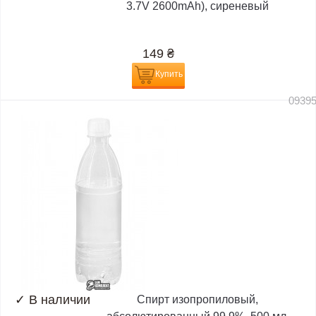
3.7V 2600mAh), сиреневый
149
₴
Купить
0939
✓
В наличии
Спирт изопропиловый,