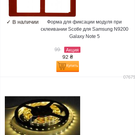
✓
В наличии
Форма для фиксации модуля при
склеивании Scotle для Samsung N9200
Galaxy Note 5
99
Акция
92
₴
Купить
0767