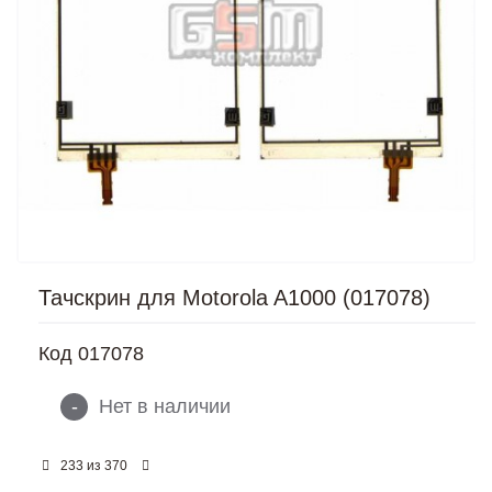
Тачскрин для Motorola A1000 (017078)
Код
017078
-
Нет в наличии
из
233
370