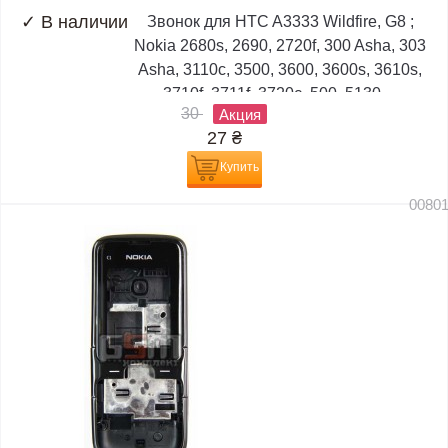
✓
В наличии
Звонок для HTC A3333 Wildfire, G8 ;
Nokia 2680s, 2690, 2720f, 300 Asha, 303
Asha, 3110c, 3500, 3600, 3600s, 3610s,
3710f, 3711f, 3720c, 500, 5130,...
30
Акция
27
₴
Купить
0080