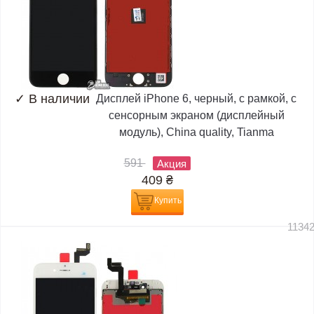
✓
В наличии
Дисплей iPhone 6, черный, с рамкой, с
сенсорным экраном (дисплейный
модуль), China quality, Tianma
591
Акция
409
₴
Купить
1134