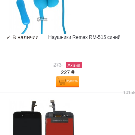
✓
В наличии
Наушники Remax RM-515 синий
273
Акция
227
₴
Купить
1015