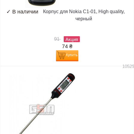
✓
В наличии
Корпус для Nokia C1-01, High quality,
черный
91
Акция
74
₴
Купить
1052