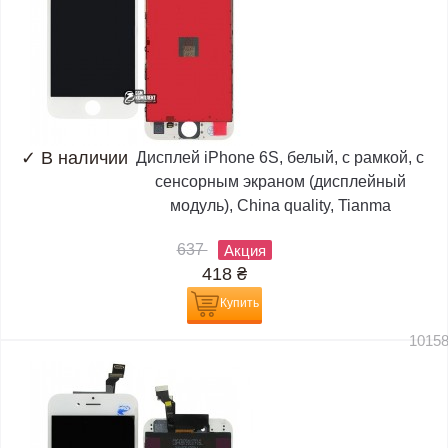
✓
В наличии
Дисплей iPhone 6S, белый, с рамкой, с
сенсорным экраном (дисплейный
модуль), China quality, Tianma
637
Акция
418
₴
Купить
1015