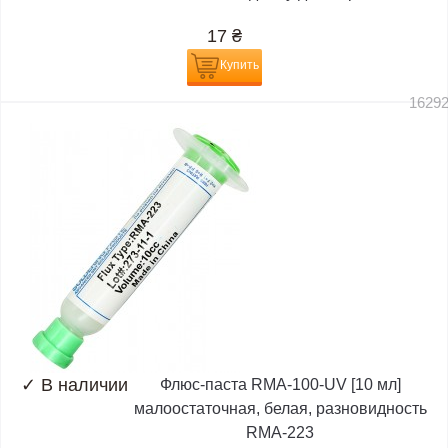
17
₴
Купить
1629
✓
В наличии
Флюс-паста RMA-100-UV [10 мл]
малоостаточная, белая, разновидность
RMA-223