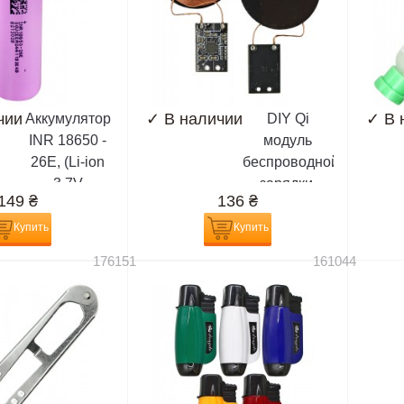
чии
✓
В наличии
✓
В 
Аккумулятор
DIY Qi
INR 18650 -
модуль
26E, (Li-ion
беспроводной
3.7V
зарядки,
149
₴
136
₴
2600mAh),
приемник
сиреневый
Купить
Купить
176151
161044