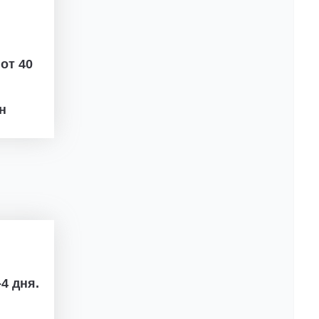
ж
от 40
рн
4 дня.