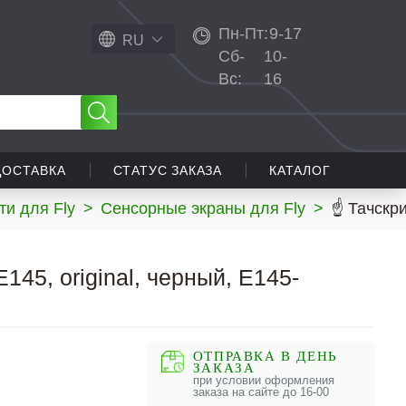
Пн-Пт:
9-17
RU
Сб-
10-
Вс:
16
ДОСТАВКА
СТАТУС ЗАКАЗА
КАТАЛОГ
ти для Fly
>
Сенсорные экраны для Fly
>
☝ Тачскри
145, original, черный, E145-
ОТПРАВКА В ДЕНЬ
ЗАКАЗА
при условии оформления
заказа на сайте до 16-00