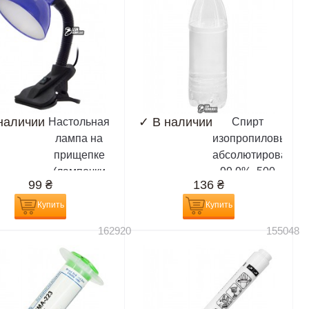
наличии
✓
В наличии
Настольная
Спирт
лампа на
изопропиловый,
прищепке
абсолютированны
(лампочки
99,9%, 500
99
₴
136
₴
E27)
мл,
(химически
Купить
Купить
чистый)
162920
155048