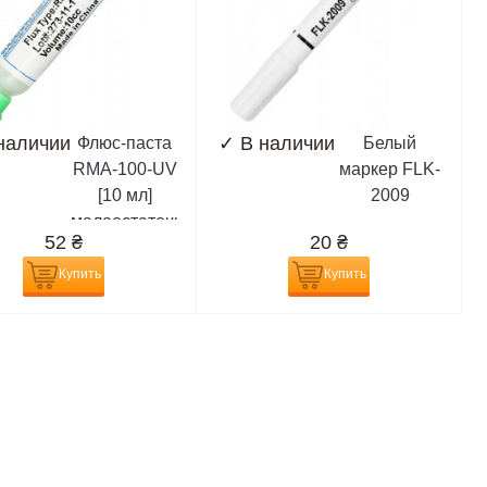
наличии
✓
В наличии
Флюс-паста
Белый
RMA-100-UV
маркер FLK-
[10 мл]
2009
малоостаточная,
52
₴
20
₴
белая,
разновидность
Купить
Купить
RMA-223