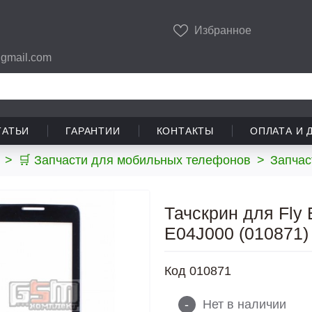
Избранное
gmail.com
ТАТЬИ
ГАРАНТИИ
КОНТАКТЫ
ОПЛАТА И 
>
🛒 Запчасти для мобильных телефонов
>
Запчас
Тачскрин для Fly E
E04J000 (010871)
Код
010871
-
Нет в наличии