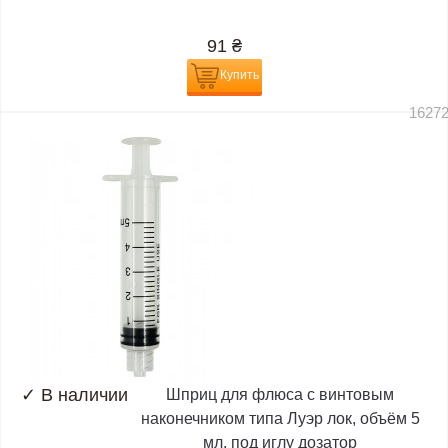
91
₴
Купить
1627
✓
В наличии
Шприц для флюса с винтовым
наконечником типа Луэр лок, объём 5
мл, под иглу дозатор