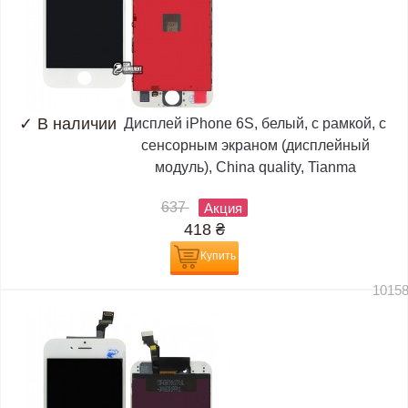
✓
В наличии
Дисплей iPhone 6S, белый, с рамкой, с
сенсорным экраном (дисплейный
модуль), China quality, Tianma
637
Акция
418
₴
Купить
1015