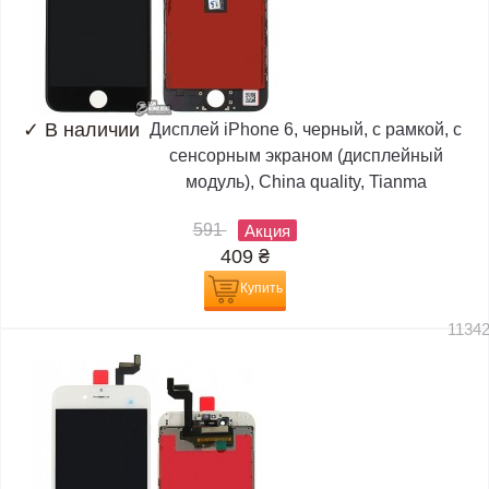
✓
В наличии
Дисплей iPhone 6, черный, с рамкой, с
сенсорным экраном (дисплейный
модуль), China quality, Tianma
591
Акция
409
₴
Купить
1134