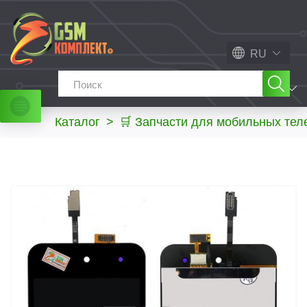
RU
МЕНЮ
Каталог
>
🛒 Запчасти для мобильных те