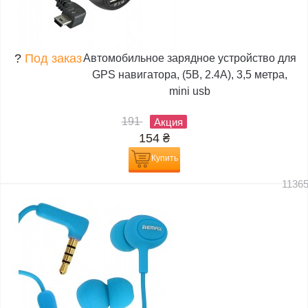
?
Под заказ
Автомобильное зарядное устройство для
GPS навигатора, (5В, 2.4А), 3,5 метра,
mini usb
191
Акция
154
₴
Купить
1136