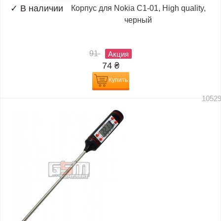
✓
В наличии
Корпус для Nokia C1-01, High quality,
черный
91
Акция
74
₴
Купить
1052