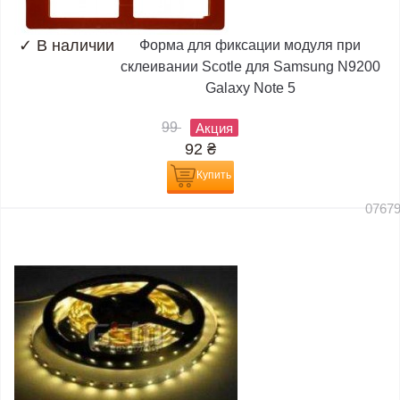
✓
В наличии
Форма для фиксации модуля при
склеивании Scotle для Samsung N9200
Galaxy Note 5
99
Акция
92
₴
Купить
0767