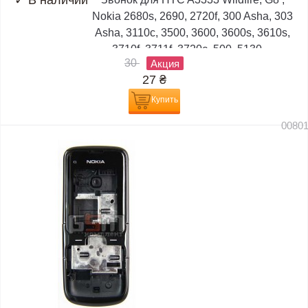
✓
В наличии
Nokia 2680s, 2690, 2720f, 300 Asha, 303
Asha, 3110c, 3500, 3600, 3600s, 3610s,
3710f, 3711f, 3720c, 500, 5130,...
30
Акция
27
₴
Купить
0080