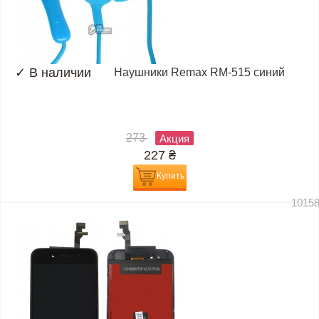
✓
В наличии
Наушники Remax RM-515 синий
273
Акция
227
₴
Купить
1015