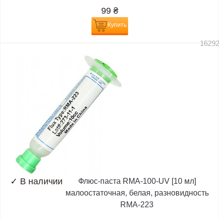
99
₴
Купить
1629
✓
В наличии
Флюс-паста RMA-100-UV [10 мл]
малоостаточная, белая, разновидность
RMA-223