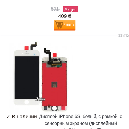
591
Акция
409
₴
Купить
1134
✓
В наличии
Дисплей iPhone 6S, белый, с рамкой, с
сенсорным экраном (дисплейный