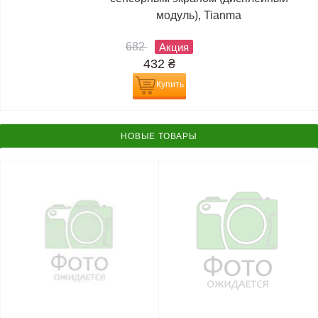
модуль), Tianma
682
Акция
432
₴
Купить
НОВЫЕ ТОВАРЫ