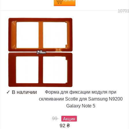
Купить
1070
✓
В наличии
Форма для фиксации модуля при
склеивании Scotle для Samsung N9200
Galaxy Note 5
99
Акция
92
₴