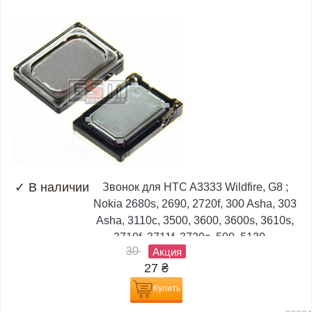
✓
В наличии
Звонок для HTC A3333 Wildfire, G8 ;
Nokia 2680s, 2690, 2720f, 300 Asha, 303
Asha, 3110c, 3500, 3600, 3600s, 3610s,
3710f, 3711f, 3720c, 500, 5130,...
30
Акция
27
₴
Купить