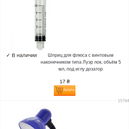
✓
В наличии
Шприц для флюса с винтовым
наконечником типа Луэр лок, объём 5
мл, под иглу дозатор
17
₴
Купить
1578