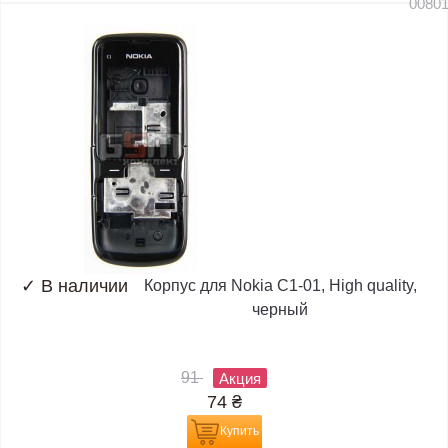
0080
✓
В наличии
Корпус для Nokia C1-01, High quality,
черный
91
Акция
74
₴
Купить