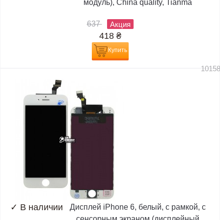
модуль), China quality, Tianma
637
Акция
418
₴
Купить
1015
✓
В наличии
Дисплей iPhone 6, белый, с рамкой, с
сенсорным экраном (дисплейный