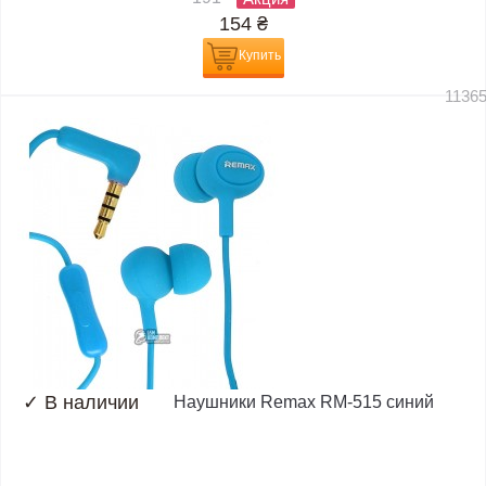
154
₴
Купить
1136
✓
В наличии
Наушники Remax RM-515 синий