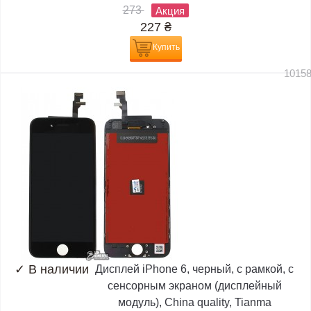
273
Акция
227
₴
Купить
1015
✓
В наличии
Дисплей iPhone 6, черный, с рамкой, с
сенсорным экраном (дисплейный
модуль), China quality, Tianma