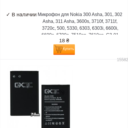
✓
В наличии
Микрофон для Nokia 300 Asha, 301, 302
Asha, 311 Asha, 3600s, 3710f, 3711f,
3720c, 500, 5330, 6303, 6303i, 6600i,
6600s, 6700s, 7510sn, 7610sn, C3-01
18
₴
Купить
1558