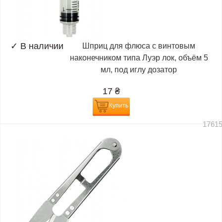
✓
В наличии
Шприц для флюса с винтовым
наконечником типа Луэр лок, объём 5
мл, под иглу дозатор
17
₴
Купить
1761