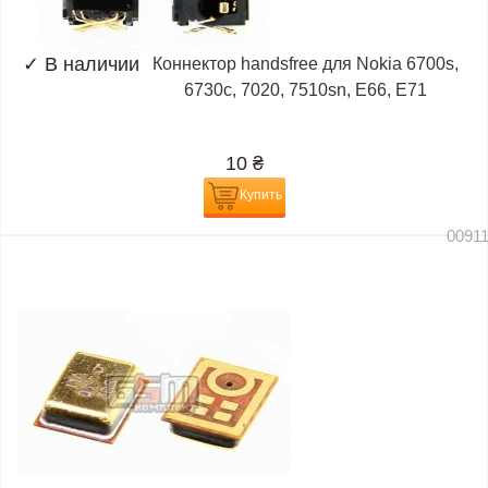
✓
В наличии
Коннектор handsfree для Nokia 6700s,
6730c, 7020, 7510sn, E66, E71
10
₴
Купить
0091