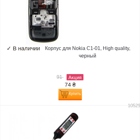
✓
В наличии
Корпус для Nokia C1-01, High quality,
черный
91
Акция
74
₴
Купить
1052