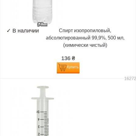
✓
В наличии
Спирт изопропиловый,
абсолютированный 99,9%, 500 мл,
(химически чистый)
136
₴
Купить
1627