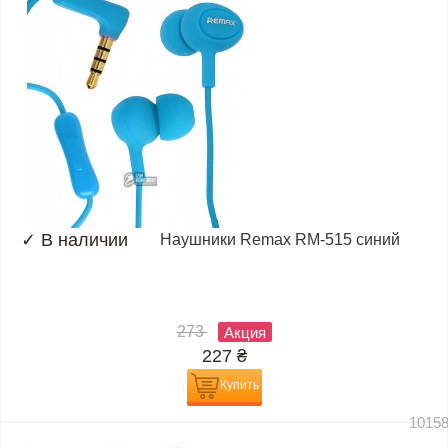
✓
В наличии
Наушники Remax RM-515 синий
273
Акция
227
₴
Купить
1015