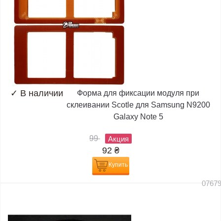
✓
В наличии
Форма для фиксации модуля при
склеивании Scotle для Samsung N9200
Galaxy Note 5
99
Акция
92
₴
Купить
0767