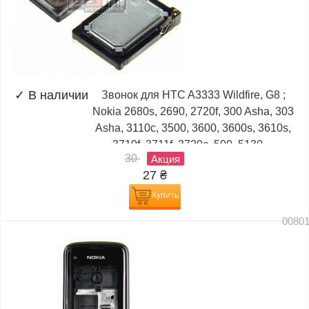
✓
В наличии
Звонок для HTC A3333 Wildfire, G8 ;
Nokia 2680s, 2690, 2720f, 300 Asha, 303
Asha, 3110c, 3500, 3600, 3600s, 3610s,
3710f, 3711f, 3720c, 500, 5130,...
30
Акция
27
₴
Купить
0080