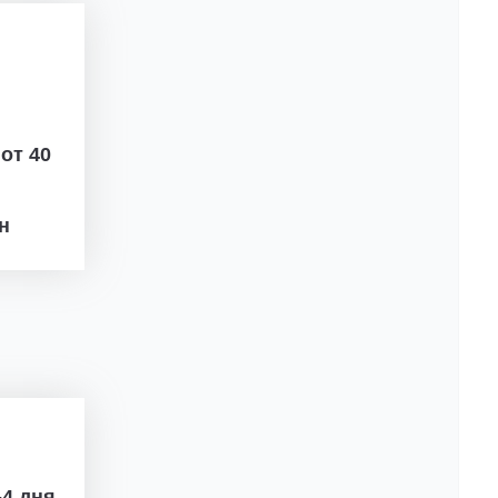
ж
от 40
рн
4 дня.