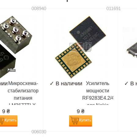
008940
011691
чии
✓
В наличии
✓
В 
Микросхема-
Усилитель
стабилизатор
мощности
питания
RF9283E4.2/4355951
LM3677TLX-
для Nokia
9
₴
9
₴
1.82/4348537
2730c, 3120c,
5pin для
5610, 5700,
Купить
Купить
Nokia 3500,
5800, 6120c,
006030
3600s, 5228,
6210n,