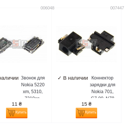
006048
007447
наличии
✓
В наличии
Звонок для
Коннектор
Nokia 5220
зарядки для
xm, 5310,
Nokia 701,
7210sn,
C7-00, N78
11
₴
15
₴
7310sn,
7900, E66,
Купить
Купить
E71, N78,
N79, N82,