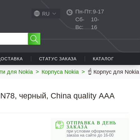
Пн-Пт:
9-17
RU
Сб-
10-
Вс:
16
ДОСТАВКА
СТАТУС ЗАКАЗА
КАТАЛОГ
ти для Nokia
>
Корпуса Nokia
>
☝ Корпус для Nokia 
N78, черный, China quality ААА
ОТПРАВКА В ДЕНЬ
ЗАКАЗА
при условии оформления
заказа на сайте до 16-00