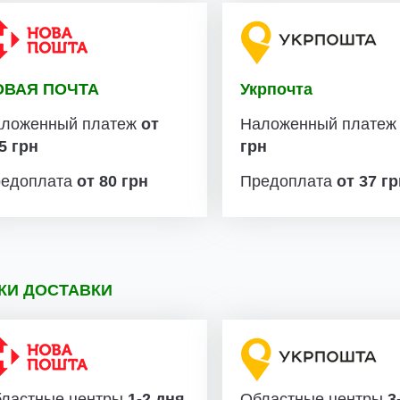
ОВАЯ ПОЧТА
Укрпочта
ложенный платеж
от
Наложенный плате
5 грн
грн
едоплата
от 80 грн
Предоплата
от 37 г
КИ ДОСТАВКИ
ластные центры
1-2 дня
Областные центры
3-