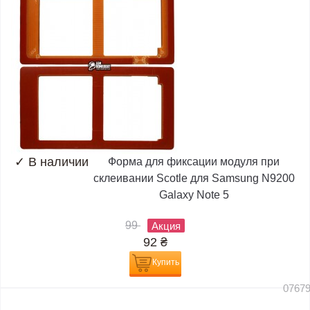
✓
В наличии
Форма для фиксации модуля при
склеивании Scotle для Samsung N9200
Galaxy Note 5
99
Акция
92
₴
Купить
0767