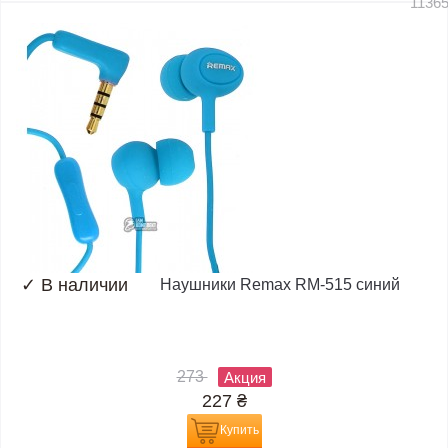
1136
✓
В наличии
Наушники Remax RM-515 синий
273
Акция
227
₴
Купить