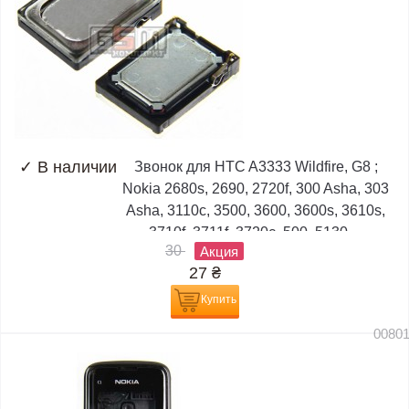
✓
В наличии
Звонок для HTC A3333 Wildfire, G8 ;
Nokia 2680s, 2690, 2720f, 300 Asha, 303
Asha, 3110c, 3500, 3600, 3600s, 3610s,
3710f, 3711f, 3720c, 500, 5130,...
30
Акция
27
₴
Купить
0080