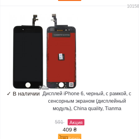
1015
✓
В наличии
Дисплей iPhone 6, черный, с рамкой, с
сенсорным экраном (дисплейный
модуль), China quality, Tianma
591
Акция
409
₴
Купить