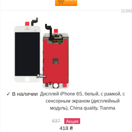
1134
✓
В наличии
Дисплей iPhone 6S, белый, с рамкой, с
сенсорным экраном (дисплейный
модуль), China quality, Tianma
637
Акция
418
₴