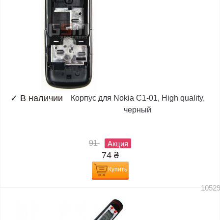
✓
В наличии
Корпус для Nokia C1-01, High quality,
черный
91
Акция
74
₴
Купить
1052