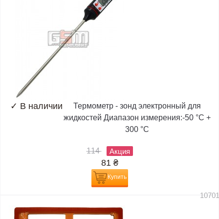
✓
В наличии
Термометр - зонд электронный для
жидкостей Диапазон измерения:-50 °C +
300 °C
114
Акция
81
₴
Купить
1070