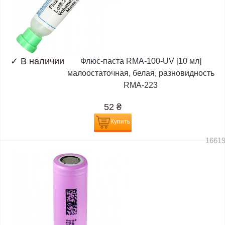
✓
В наличии
Флюс-паста RMA-100-UV [10 мл]
малоостаточная, белая, разновидность
RMA-223
52
₴
Купить
1661