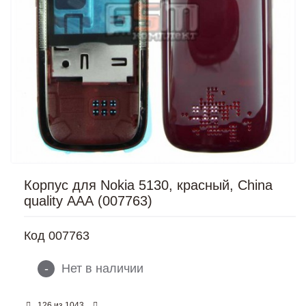
Корпус для Nokia 5130, красный, China
quality ААА (007763)
Код
007763
-
Нет в наличии
из
126
1043