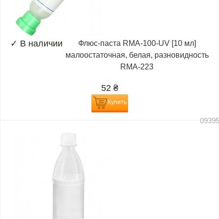
✓
В наличии
Флюс-паста RMA-100-UV [10 мл]
малоостаточная, белая, разновидность
RMA-223
52
₴
Купить
0939