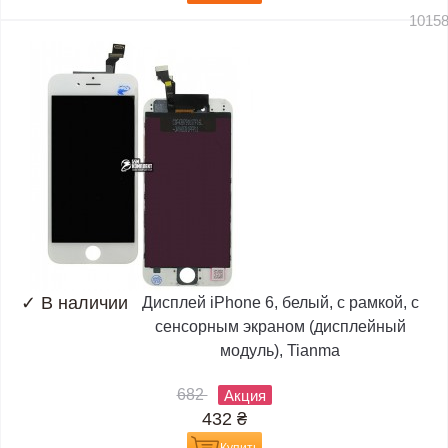
1015
✓
В наличии
Дисплей iPhone 6, белый, с рамкой, с
сенсорным экраном (дисплейный
модуль), Tianma
682
Акция
432
₴