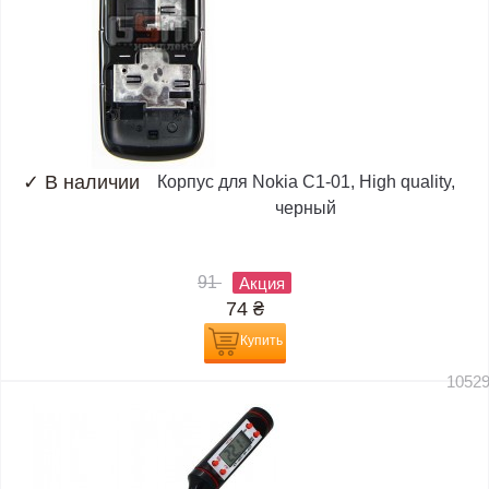
✓
В наличии
Корпус для Nokia C1-01, High quality,
черный
91
Акция
74
₴
Купить
1052