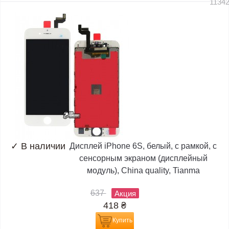
1134
✓
В наличии
Дисплей iPhone 6S, белый, с рамкой, с
сенсорным экраном (дисплейный
модуль), China quality, Tianma
637
Акция
418
₴
Купить