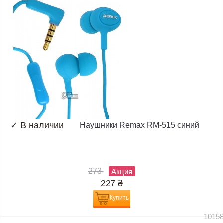
✓
В наличии
Наушники Remax RM-515 синий
273
Акция
227
₴
Купить
1015