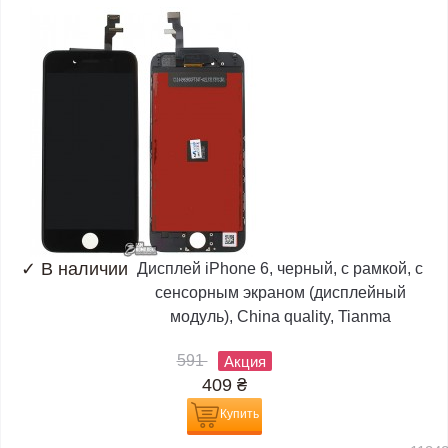
✓
В наличии
Дисплей iPhone 6, черный, с рамкой, с
сенсорным экраном (дисплейный
модуль), China quality, Tianma
591
Акция
409
₴
Купить