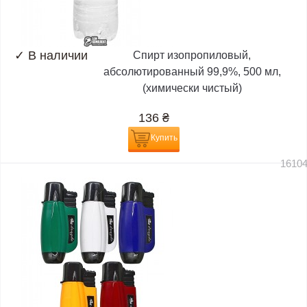
✓
В наличии
Спирт изопропиловый,
абсолютированный 99,9%, 500 мл,
(химически чистый)
136
₴
Купить
1610