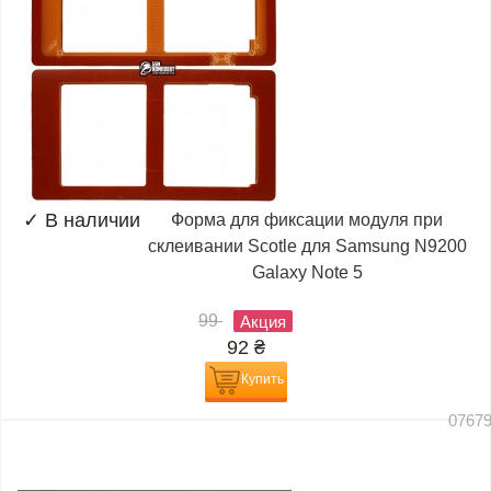
✓
В наличии
Форма для фиксации модуля при
склеивании Scotle для Samsung N9200
Galaxy Note 5
99
Акция
92
₴
Купить
0767