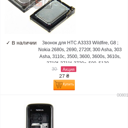
✓
В наличии
Звонок для HTC A3333 Wildfire, G8 ;
Nokia 2680s, 2690, 2720f, 300 Asha, 303
Asha, 3110c, 3500, 3600, 3600s, 3610s,
3710f, 3711f, 3720c, 500, 5130,...
30
Акция
27
₴
Купить
0080