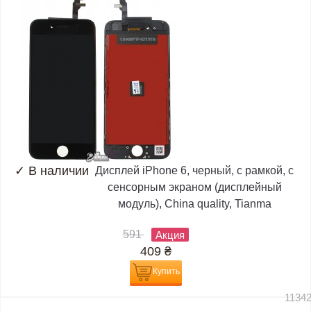
✓
В наличии
Дисплей iPhone 6, черный, с рамкой, с
сенсорным экраном (дисплейный
модуль), China quality, Tianma
591
Акция
409
₴
Купить
1134