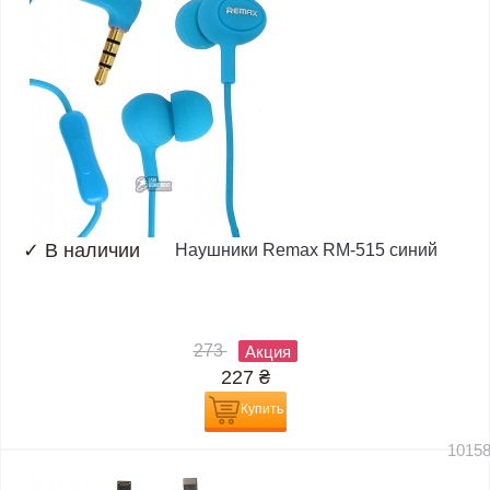
✓
В наличии
Наушники Remax RM-515 синий
273
Акция
227
₴
Купить
1015