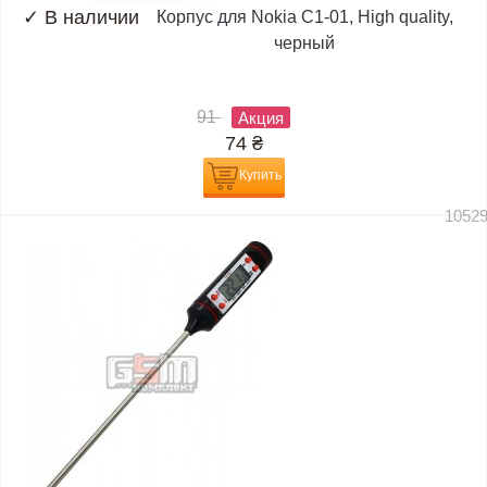
✓
В наличии
Корпус для Nokia C1-01, High quality,
черный
91
Акция
74
₴
Купить
1052