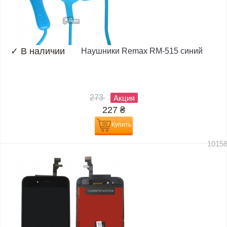
✓
В наличии
Наушники Remax RM-515 синий
273
Акция
227
₴
Купить
1015