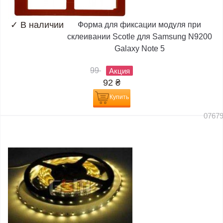
✓
В наличии
Форма для фиксации модуля при
склеивании Scotle для Samsung N9200
Galaxy Note 5
99
Акция
92
₴
Купить
0767