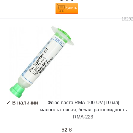
Купить
1629
✓
В наличии
Флюс-паста RMA-100-UV [10 мл]
малоостаточная, белая, разновидность
RMA-223
52
₴