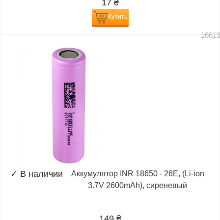
17
₴
Купить
1661
✓
В наличии
Аккумулятор INR 18650 - 26E, (Li-ion
3.7V 2600mAh), сиреневый
149
₴