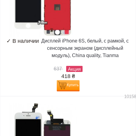
✓
В наличии
Дисплей iPhone 6S, белый, с рамкой, с
сенсорным экраном (дисплейный
модуль), China quality, Tianma
637
Акция
418
₴
Купить
1015