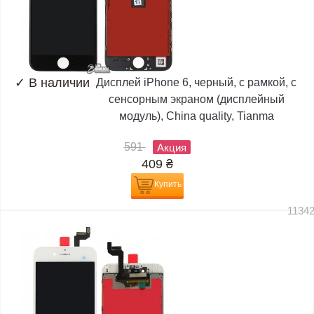
✓
В наличии
Дисплей iPhone 6, черный, с рамкой, с
сенсорным экраном (дисплейный
модуль), China quality, Tianma
591
Акция
409
₴
Купить
1134