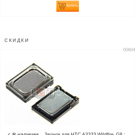
Купить
СКИДКИ
0060
✓
В наличии
Звонок для HTC A3333 Wildfire, G8 ;