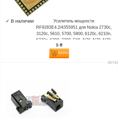
✓
В наличии
Усилитель мощности
RF9283E4.2/4355951 для Nokia 2730c,
3120c, 5610, 5700, 5800, 6120c, 6210n,
6220c, 6290, 7390, E65, N76, N78, N79,
9
₴
N82, N95, N96
Купить
0074