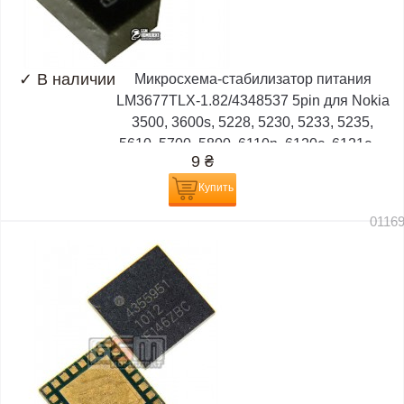
✓
В наличии
Микросхема-стабилизатор питания
LM3677TLX-1.82/4348537 5pin для Nokia
3500, 3600s, 5228, 5230, 5233, 5235,
5610, 5700, 5800, 6110n, 6120c, 6121c,...
9
₴
Купить
0116