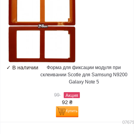
✓
В наличии
Форма для фиксации модуля при
склеивании Scotle для Samsung N9200
Galaxy Note 5
99
Акция
92
₴
Купить
0767