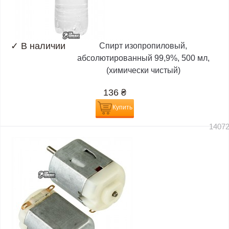
✓
В наличии
Спирт изопропиловый,
абсолютированный 99,9%, 500 мл,
(химически чистый)
136
₴
Купить
1407