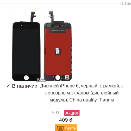
1015
✓
В наличии
Дисплей iPhone 6, черный, с рамкой, с
сенсорным экраном (дисплейный
модуль), China quality, Tianma
591
Акция
409
₴
Купить