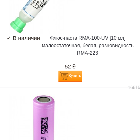
✓
В наличии
Флюс-паста RMA-100-UV [10 мл]
малоостаточная, белая, разновидность
RMA-223
52
₴
Купить
1661