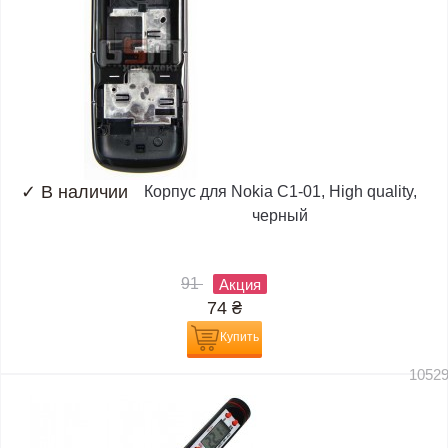
✓
В наличии
Корпус для Nokia C1-01, High quality,
черный
91
Акция
74
₴
Купить
1052