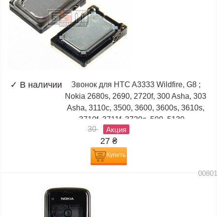
✓
В наличии
Звонок для HTC A3333 Wildfire, G8 ;
Nokia 2680s, 2690, 2720f, 300 Asha, 303
Asha, 3110c, 3500, 3600, 3600s, 3610s,
3710f, 3711f, 3720c, 500, 5130,...
30
Акция
27
₴
Купить
0080