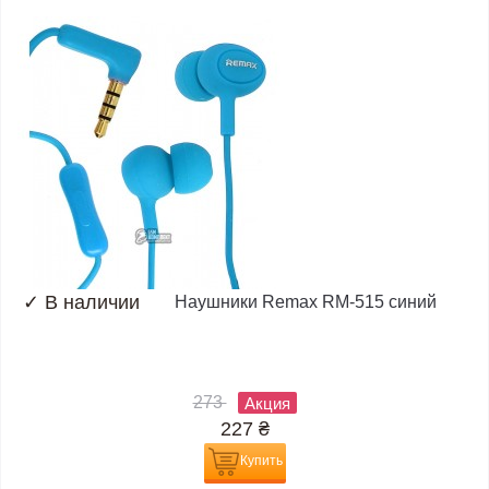
✓
В наличии
Наушники Remax RM-515 синий
273
Акция
227
₴
Купить