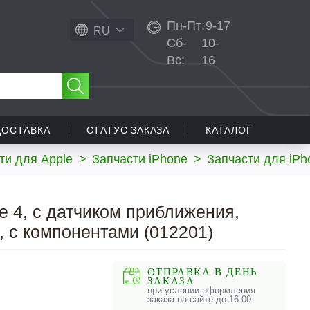
Пн-Пт:
9-17
RU
Сб-
10-
Вс:
16
ДОСТАВКА
СТАТУС ЗАКАЗА
КАТАЛОГ
ти для Apple
>
Запчасти iPhone
>
Запчасти для iPh
 4, c датчиком приближения,
, с компонентами (012201)
ОТПРАВКА В ДЕНЬ
ЗАКАЗА
при условии оформления
заказа на сайте до 16-00