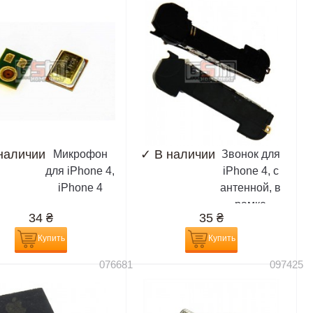
наличии
✓
В наличии
Микрофон
Звонок для
для iPhone 4,
iPhone 4, с
iPhone 4
антенной, в
рамке
34
₴
35
₴
Купить
Купить
076681
097425