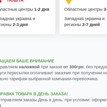
ластные центры
1-2 дня
Областные центры
3-
падная украина и
Западная украина и
гионы
2-3 дня
регионы
3-7 дней
АЩАЕМ ВАШЕ ВНИМАНИЕ
правляем
наложкой
при заказе
от 300грн
, без предо
луги пересылки оплачивает заказчик при получении на
асно тарифам выбранной компании-перевозчика.
ПРАВКА ТОВАРА В ДЕНЬ ЗАКАЗА!
тправляем заказы День в день, при условии: оформ
0