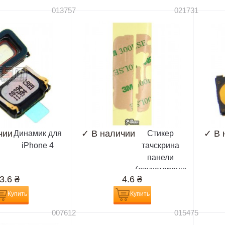
013757
021731
чии
✓
В наличии
✓
В 
Динамик для
Стикер
iPhone 4
тачскрина
панели
(двухсторонний
3.6
₴
4.6
₴
скотч) для
iPhone 4,
Купить
Купить
iPhone 4S
007612
015475