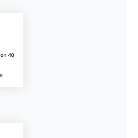
ж
от 40
рн