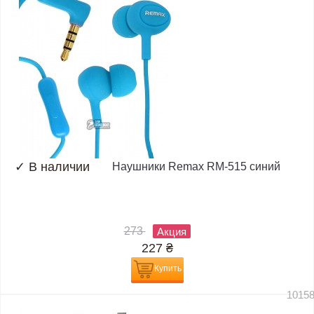
✓
В наличии
Наушники Remax RM-515 синий
273
Акция
227
₴
Купить
1015