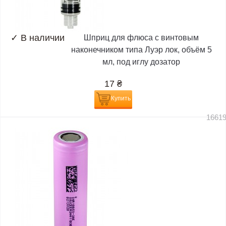
✓
В наличии
Шприц для флюса с винтовым
наконечником типа Луэр лок, объём 5
мл, под иглу дозатор
17
₴
Купить
1661