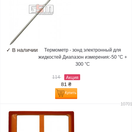
✓
В наличии
Термометр - зонд электронный для
жидкостей Диапазон измерения:-50 °C +
300 °C
114
Акция
81
₴
Купить
1070