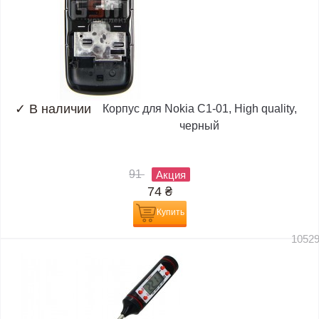
✓
В наличии
Корпус для Nokia C1-01, High quality,
черный
91
Акция
74
₴
Купить
1052