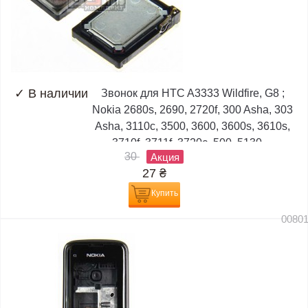
✓
В наличии
Звонок для HTC A3333 Wildfire, G8 ;
Nokia 2680s, 2690, 2720f, 300 Asha, 303
Asha, 3110c, 3500, 3600, 3600s, 3610s,
3710f, 3711f, 3720c, 500, 5130,...
30
Акция
27
₴
Купить
0080