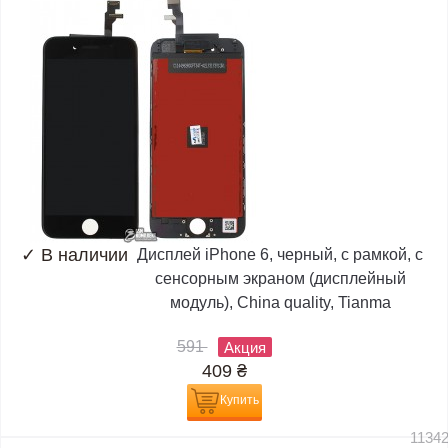
✓
В наличии
Дисплей iPhone 6, черный, с рамкой, с
сенсорным экраном (дисплейный
модуль), China quality, Tianma
591
Акция
409
₴
Купить
1134