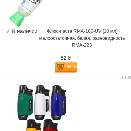
✓
В наличии
Флюс-паста RMA-100-UV [10 мл]
малоостаточная, белая, разновидность
RMA-223
52
₴
Купить
1610