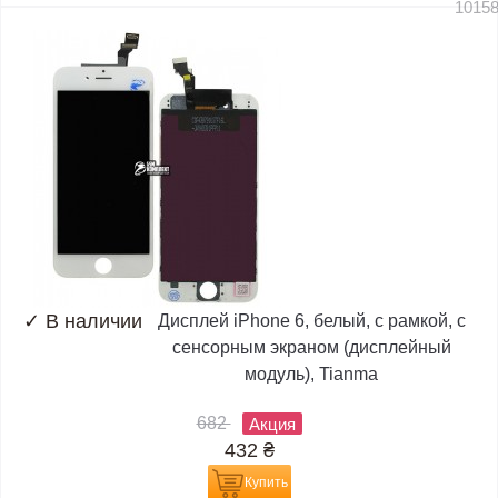
1015
✓
В наличии
Дисплей iPhone 6, белый, с рамкой, с
сенсорным экраном (дисплейный
модуль), Tianma
682
Акция
432
₴
Купить