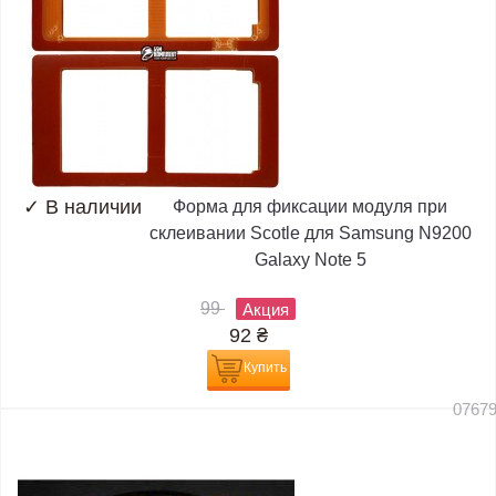
✓
В наличии
Форма для фиксации модуля при
склеивании Scotle для Samsung N9200
Galaxy Note 5
99
Акция
92
₴
Купить
0767