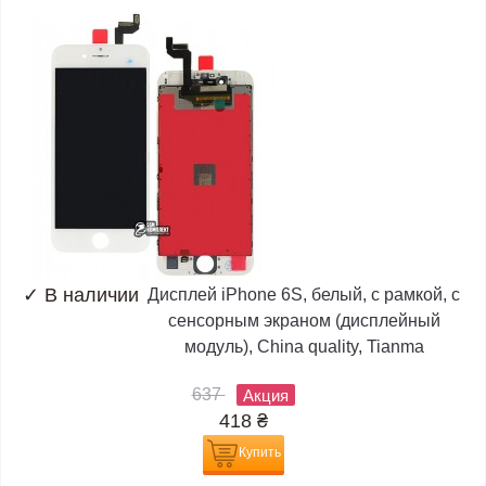
✓
В наличии
Дисплей iPhone 6S, белый, с рамкой, с
сенсорным экраном (дисплейный
модуль), China quality, Tianma
637
Акция
418
₴
Купить