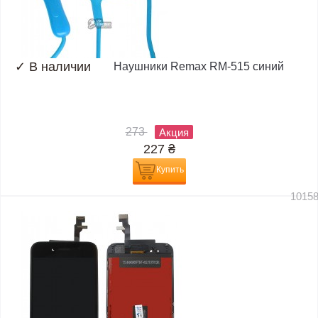
✓
В наличии
Наушники Remax RM-515 синий
273
Акция
227
₴
Купить
1015