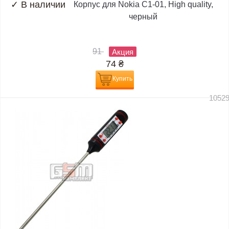
✓
В наличии
Корпус для Nokia C1-01, High quality,
черный
91
Акция
74
₴
Купить
1052