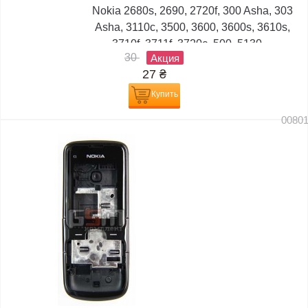
Nokia 2680s, 2690, 2720f, 300 Asha, 303
Asha, 3110c, 3500, 3600, 3600s, 3610s,
3710f, 3711f, 3720c, 500, 5130,...
30
Акция
27
₴
Купить
0080