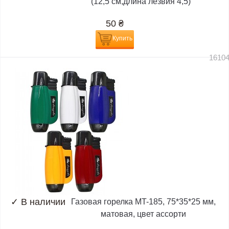
(12,5 см,длина лезвия 4,5)
50
₴
Купить
1610
✓
В наличии
Газовая горелка MT-185, 75*35*25 мм,
матовая, цвет ассорти