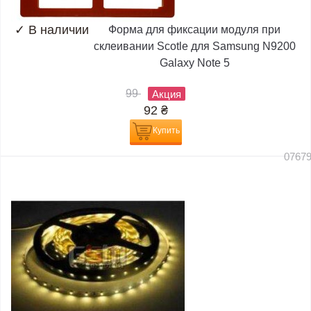
✓
В наличии
Форма для фиксации модуля при
склеивании Scotle для Samsung N9200
Galaxy Note 5
99
Акция
92
₴
Купить
0767