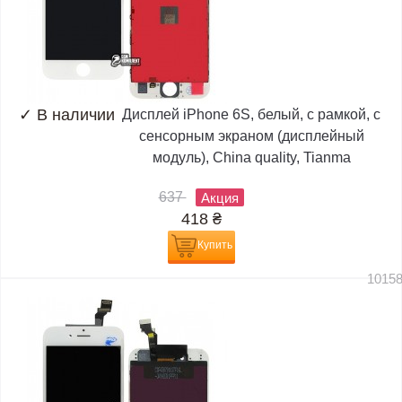
✓
В наличии
Дисплей iPhone 6S, белый, с рамкой, с
сенсорным экраном (дисплейный
модуль), China quality, Tianma
637
Акция
418
₴
Купить
1015