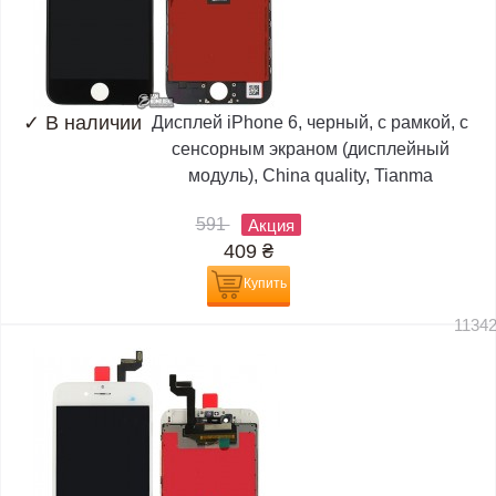
✓
В наличии
Дисплей iPhone 6, черный, с рамкой, с
сенсорным экраном (дисплейный
модуль), China quality, Tianma
591
Акция
409
₴
Купить
1134