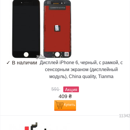
✓
В наличии
Дисплей iPhone 6, черный, с рамкой, с
сенсорным экраном (дисплейный
модуль), China quality, Tianma
591
Акция
409
₴
Купить
1134