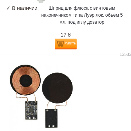
✓
В наличии
Шприц для флюса с винтовым
наконечником типа Луэр лок, объём 5
мл, под иглу дозатор
17
₴
Купить
1353