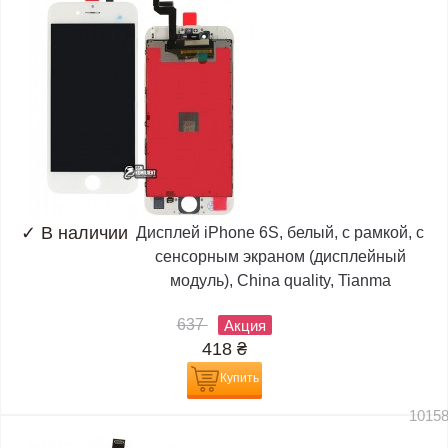
✓
В наличии
Дисплей iPhone 6S, белый, с рамкой, с
сенсорным экраном (дисплейный
модуль), China quality, Tianma
637
Акция
418
₴
Купить
1015