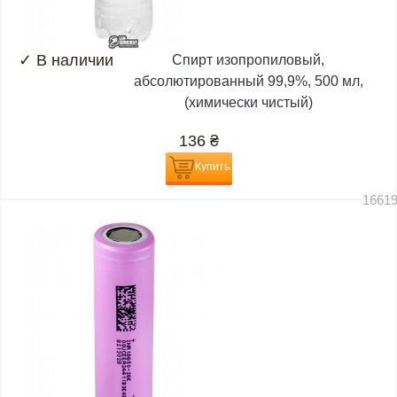
✓
В наличии
Спирт изопропиловый,
абсолютированный 99,9%, 500 мл,
(химически чистый)
136
₴
Купить
1661