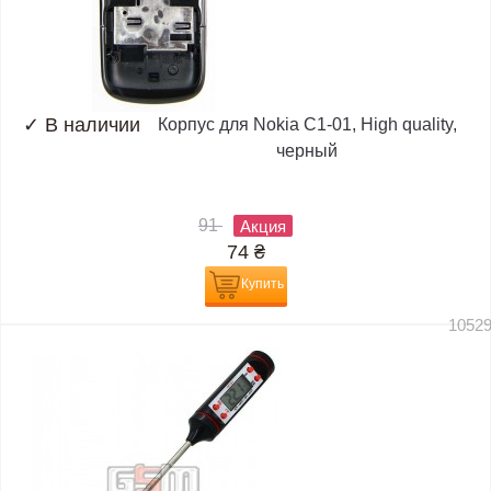
✓
В наличии
Корпус для Nokia C1-01, High quality,
черный
91
Акция
74
₴
Купить
1052