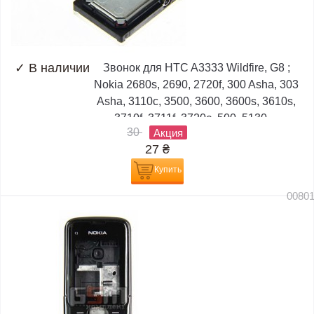
✓
В наличии
Звонок для HTC A3333 Wildfire, G8 ;
Nokia 2680s, 2690, 2720f, 300 Asha, 303
Asha, 3110c, 3500, 3600, 3600s, 3610s,
3710f, 3711f, 3720c, 500, 5130,...
30
Акция
27
₴
Купить
0080