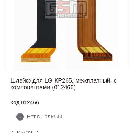
Шлейф для LG KP265, межплатный, с
компонентами (012466)
Код
012466
-
Нет в наличии
из
84
103