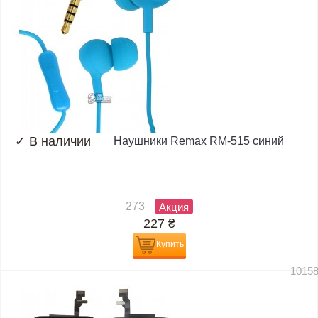
✓
В наличии
Наушники Remax RM-515 синий
273
Акция
227
₴
Купить
1015