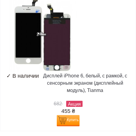
✓
В наличии
Дисплей iPhone 6, белый, с рамкой, с
сенсорным экраном (дисплейный
модуль), Tianma
682
Акция
455
₴
Купить