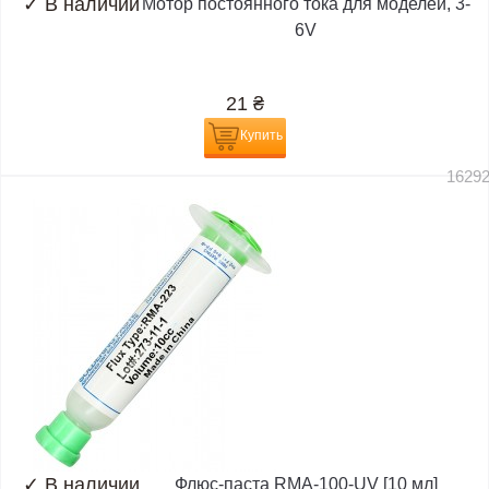
✓
В наличии
Мотор постоянного тока для моделей, 3-
6V
21
₴
Купить
1629
✓
В наличии
Флюс-паста RMA-100-UV [10 мл]