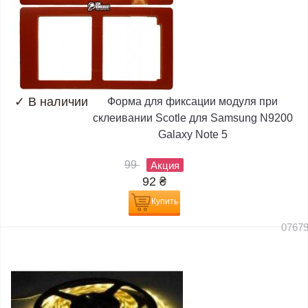
✓
В наличии
Форма для фиксации модуля при
склеивании Scotle для Samsung N9200
Galaxy Note 5
99
Акция
92
₴
Купить
0767