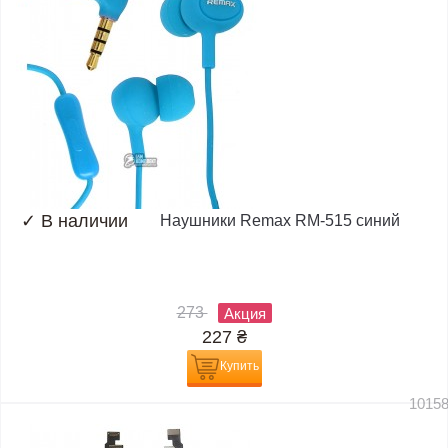
✓
В наличии
Наушники Remax RM-515 синий
273
Акция
227
₴
Купить
1015