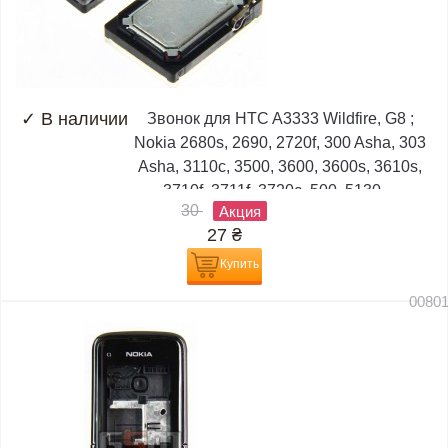
✓
В наличии
Звонок для HTC A3333 Wildfire, G8 ;
Nokia 2680s, 2690, 2720f, 300 Asha, 303
Asha, 3110c, 3500, 3600, 3600s, 3610s,
3710f, 3711f, 3720c, 500, 5130,...
30
Акция
27
₴
Купить
0080