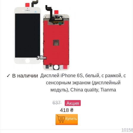
✓
В наличии
Дисплей iPhone 6S, белый, с рамкой, с
сенсорным экраном (дисплейный
модуль), China quality, Tianma
637
Акция
418
₴
Купить
1015