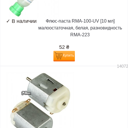
✓
В наличии
Флюс-паста RMA-100-UV [10 мл]
малоостаточная, белая, разновидность
RMA-223
52
₴
Купить
1407