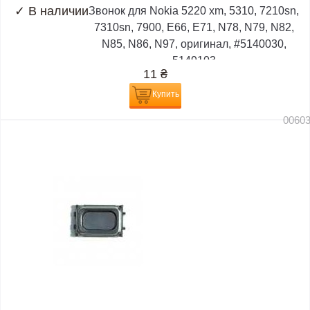
✓
В наличии
Звонок для Nokia 5220 xm, 5310, 7210sn,
7310sn, 7900, E66, E71, N78, N79, N82,
N85, N86, N97, оригинал, #5140030,
5149103
11
₴
Купить
0060