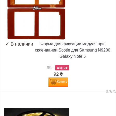
✓
В наличии
Форма для фиксации модуля при
склеивании Scotle для Samsung N9200
Galaxy Note 5
99
Акция
92
₴
Купить
0767