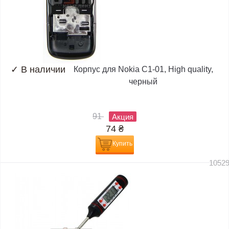
✓
В наличии
Корпус для Nokia C1-01, High quality,
черный
91
Акция
74
₴
Купить
1052