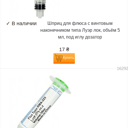
✓
В наличии
Шприц для флюса с винтовым
наконечником типа Луэр лок, объём 5
мл, под иглу дозатор
17
₴
Купить
1629