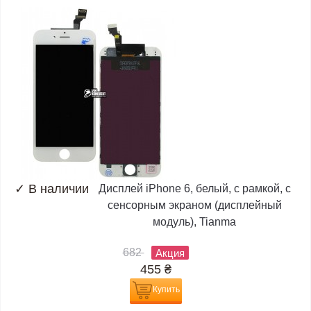
✓
В наличии
Дисплей iPhone 6, белый, с рамкой, с
сенсорным экраном (дисплейный
модуль), Tianma
682
Акция
455
₴
Купить