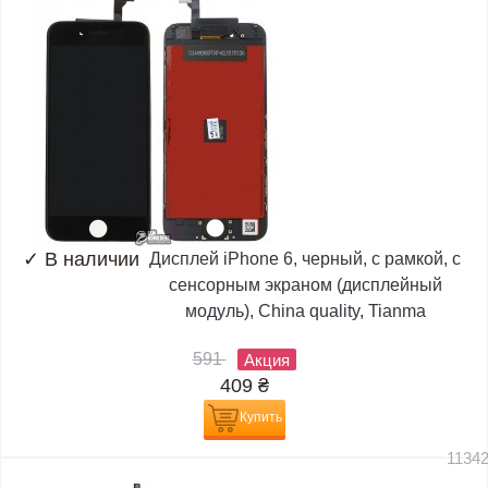
✓
В наличии
Дисплей iPhone 6, черный, с рамкой, с
сенсорным экраном (дисплейный
модуль), China quality, Tianma
591
Акция
409
₴
Купить
1134