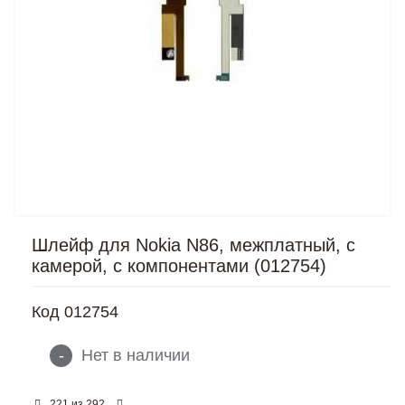
Шлейф для Nokia N86, межплатный, с
камерой, с компонентами (012754)
Код
012754
-
Нет в наличии
из
221
292