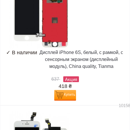
✓
В наличии
Дисплей iPhone 6S, белый, с рамкой, с
сенсорным экраном (дисплейный
модуль), China quality, Tianma
637
Акция
418
₴
Купить
1015