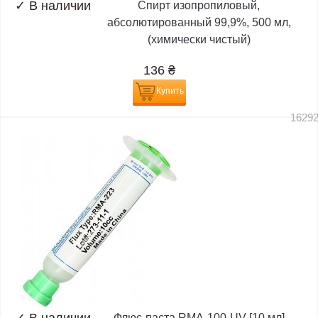
✓
В наличии
Спирт изопропиловый,
абсолютированный 99,9%, 500 мл,
(химически чистый)
136
₴
Купить
1629
Флюс-паста RMA-100-UV [10 мл]