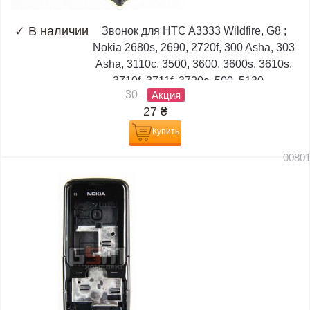
✓
В наличии
Звонок для HTC A3333 Wildfire, G8 ;
Nokia 2680s, 2690, 2720f, 300 Asha, 303
Asha, 3110c, 3500, 3600, 3600s, 3610s,
3710f, 3711f, 3720c, 500, 5130,...
30
Акция
27
₴
Купить
0080