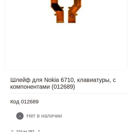
Шлейф для Nokia 6710, клавиатуры, с
компонентами (012689)
Код
012689
-
Нет в наличии
из
210
292