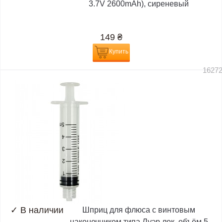
3.7V 2600mAh), сиреневый
149
₴
Купить
1627
✓
В наличии
Шприц для флюса с винтовым
наконечником типа Луэр лок, объём 5