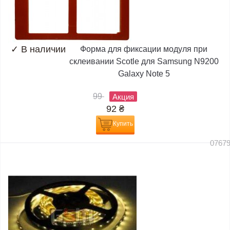
✓
В наличии
Форма для фиксации модуля при
склеивании Scotle для Samsung N9200
Galaxy Note 5
99
Акция
92
₴
Купить
0767