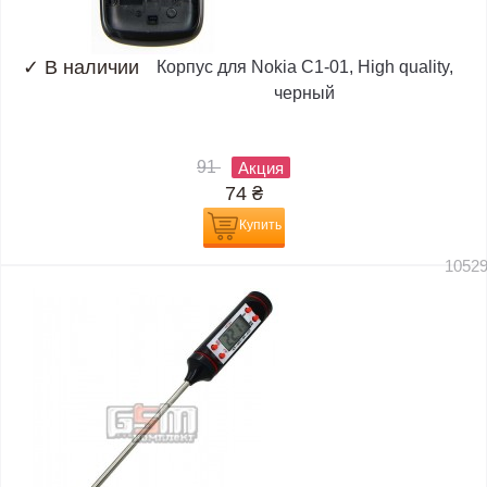
✓
В наличии
Корпус для Nokia C1-01, High quality,
черный
91
Акция
74
₴
Купить
1052