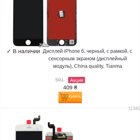
✓
В наличии
Дисплей iPhone 6, черный, с рамкой, с
сенсорным экраном (дисплейный
модуль), China quality, Tianma
591
Акция
409
₴
Купить
1134