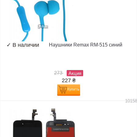
✓
В наличии
Наушники Remax RM-515 синий
273
Акция
227
₴
Купить
1015