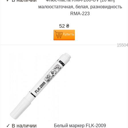
✓
В наличии
малоостаточная, белая, разновидность
RMA-223
52
₴
Купить
1550
✓
В наличии
Белый маркер FLK-2009