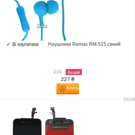
✓
В наличии
Наушники Remax RM-515 синий
273
Акция
227
₴
Купить
1015