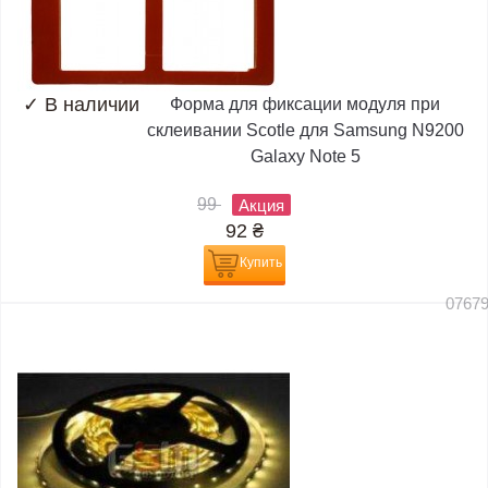
✓
В наличии
Форма для фиксации модуля при
склеивании Scotle для Samsung N9200
Galaxy Note 5
99
Акция
92
₴
Купить
0767