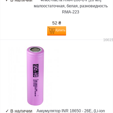
✓
В наличии
малоостаточная, белая, разновидность
RMA-223
52
₴
Купить
1661
✓
В наличии
Аккумулятор INR 18650 - 26E, (Li-ion