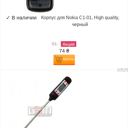
✓
В наличии
Корпус для Nokia C1-01, High quality,
черный
91
Акция
74
₴
Купить
1052