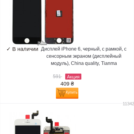
✓
В наличии
Дисплей iPhone 6, черный, с рамкой, с
сенсорным экраном (дисплейный
модуль), China quality, Tianma
591
Акция
409
₴
Купить
1134