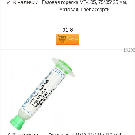
✓
В наличии
Газовая горелка MT-185, 75*35*25 мм,
матовая, цвет ассорти
91
₴
Купить
1629
Флюс-паста RMA-100-UV [10 мл]