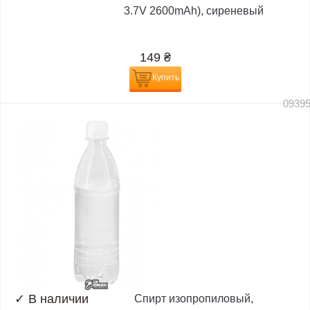
3.7V 2600mAh), сиреневый
149
₴
Купить
0939
✓
В наличии
Спирт изопропиловый,