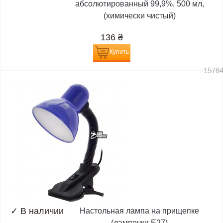
абсолютированный 99,9%, 500 мл,
(химически чистый)
136
₴
Купить
1578
✓
В наличии
Настольная лампа на прищепке
(лампочки E27)