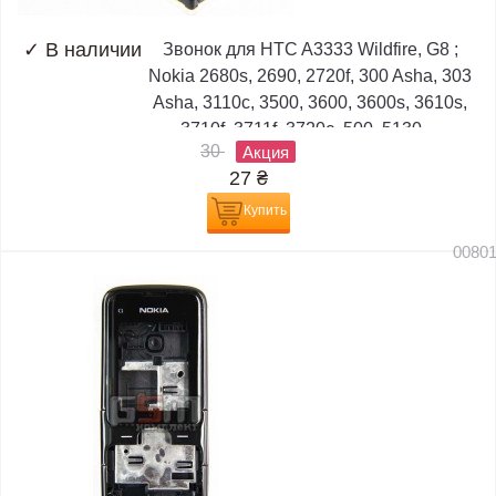
✓
В наличии
Звонок для HTC A3333 Wildfire, G8 ;
Nokia 2680s, 2690, 2720f, 300 Asha, 303
Asha, 3110c, 3500, 3600, 3600s, 3610s,
3710f, 3711f, 3720c, 500, 5130,...
30
Акция
27
₴
Купить
0080