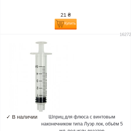
21
₴
Купить
1627
✓
В наличии
Шприц для флюса с винтовым
наконечником типа Луэр лок, объём 5
мл, под иглу дозатор