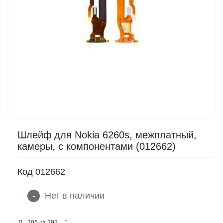
Шлейф для Nokia 6260s, межплатный,
камеры, с компонентами (012662)
Код
012662
-
Нет в наличии
из
205
292