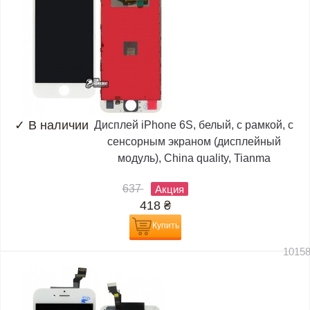
✓
В наличии
Дисплей iPhone 6S, белый, с рамкой, с
сенсорным экраном (дисплейный
модуль), China quality, Tianma
637
Акция
418
₴
Купить
1015