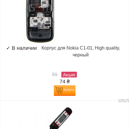
✓
В наличии
Корпус для Nokia C1-01, High quality,
черный
91
Акция
74
₴
Купить
1052