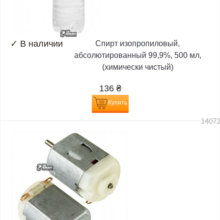
✓
В наличии
Спирт изопропиловый,
абсолютированный 99,9%, 500 мл,
(химически чистый)
136
₴
Купить
1407