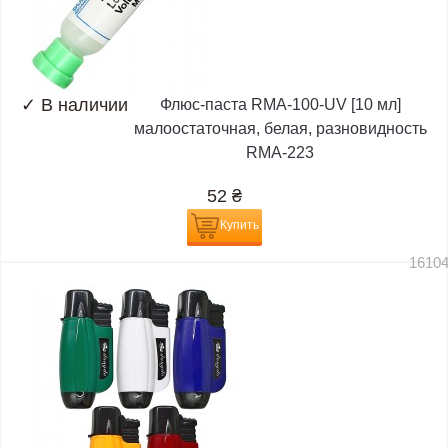
✓
В наличии
Флюс-паста RMA-100-UV [10 мл]
малоостаточная, белая, разновидность
RMA-223
52
₴
Купить
1610