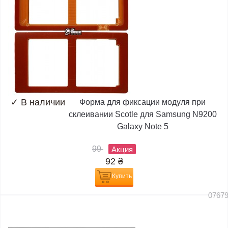
✓
В наличии
Форма для фиксации модуля при
склеивании Scotle для Samsung N9200
Galaxy Note 5
99
Акция
92
₴
Купить
0767