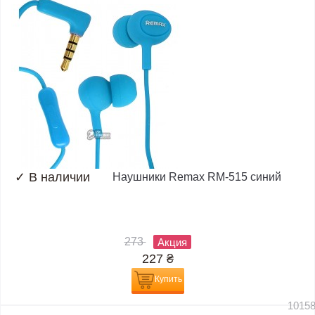
✓
В наличии
Наушники Remax RM-515 синий
273
Акция
227
₴
Купить
1015