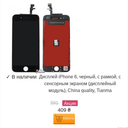
✓
В наличии
Дисплей iPhone 6, черный, с рамкой, с
сенсорным экраном (дисплейный
модуль), China quality, Tianma
591
Акция
409
₴
Купить