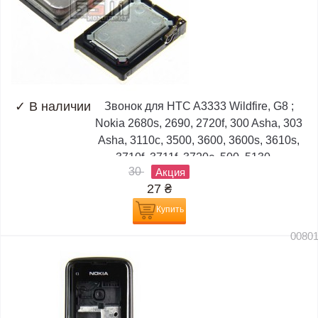
✓
В наличии
Звонок для HTC A3333 Wildfire, G8 ;
Nokia 2680s, 2690, 2720f, 300 Asha, 303
Asha, 3110c, 3500, 3600, 3600s, 3610s,
3710f, 3711f, 3720c, 500, 5130,...
30
Акция
27
₴
Купить
0080