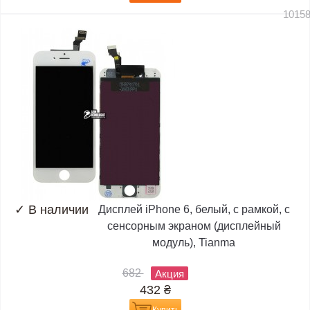
1015
✓
В наличии
Дисплей iPhone 6, белый, с рамкой, с
сенсорным экраном (дисплейный
модуль), Tianma
682
Акция
432
₴