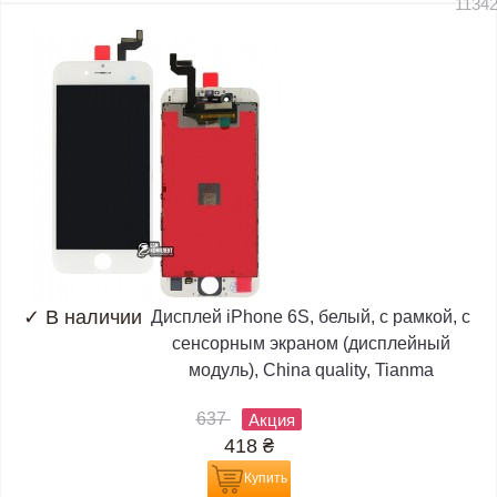
1134
✓
В наличии
Дисплей iPhone 6S, белый, с рамкой, с
сенсорным экраном (дисплейный
модуль), China quality, Tianma
637
Акция
418
₴
Купить