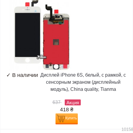
✓
В наличии
Дисплей iPhone 6S, белый, с рамкой, с
сенсорным экраном (дисплейный
модуль), China quality, Tianma
637
Акция
418
₴
Купить
1015