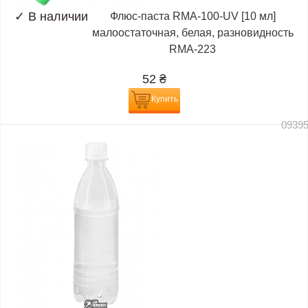
✓
В наличии
Флюс-паста RMA-100-UV [10 мл]
малоостаточная, белая, разновидность
RMA-223
52
₴
Купить
0939