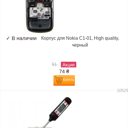
✓
В наличии
Корпус для Nokia C1-01, High quality,
черный
91
Акция
74
₴
Купить
1052