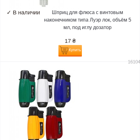
✓
В наличии
Шприц для флюса с винтовым
наконечником типа Луэр лок, объём 5
мл, под иглу дозатор
17
₴
Купить
1610