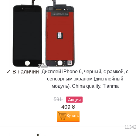
✓
В наличии
Дисплей iPhone 6, черный, с рамкой, с
сенсорным экраном (дисплейный
модуль), China quality, Tianma
591
Акция
409
₴
Купить
1134