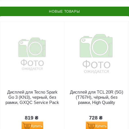
НОВЫЕ ТОВАРЫ
Дисплей для Tecno Spark
Дисплей для TCL 20R (5G)
Go 3 (KN3), черный, без
(T767H), чёрный, без
рамки, GXQC Service Pack
рамки, High Quality
819 ₴
728 ₴
Купить
Купить