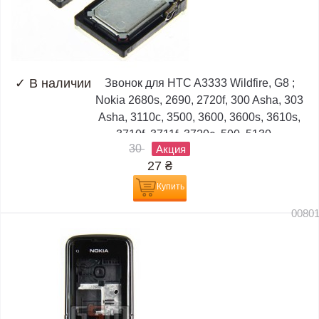
✓
В наличии
Звонок для HTC A3333 Wildfire, G8 ;
Nokia 2680s, 2690, 2720f, 300 Asha, 303
Asha, 3110c, 3500, 3600, 3600s, 3610s,
3710f, 3711f, 3720c, 500, 5130,...
30
Акция
27
₴
Купить
0080