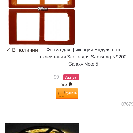
✓
В наличии
Форма для фиксации модуля при
склеивании Scotle для Samsung N9200
Galaxy Note 5
99
Акция
92
₴
Купить
0767