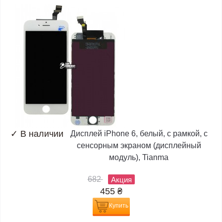
✓
В наличии
Дисплей iPhone 6, белый, с рамкой, с
сенсорным экраном (дисплейный
модуль), Tianma
682
Акция
455
₴
Купить