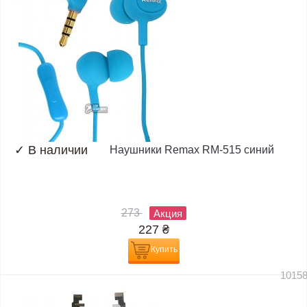
✓
В наличии
Наушники Remax RM-515 синий
273
Акция
227
₴
Купить
1015