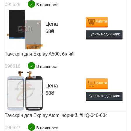
095629
✓
В наявності
Купити
Цена
68
₴
Купить в один клик
Тачскрін для Explay A500, білий
096616
✓
В наявності
Купити
Цена
68
₴
Купить в один клик
Тачскрін для Explay Atom, чорний, #HQ-040-034
096627
✓
В наявності