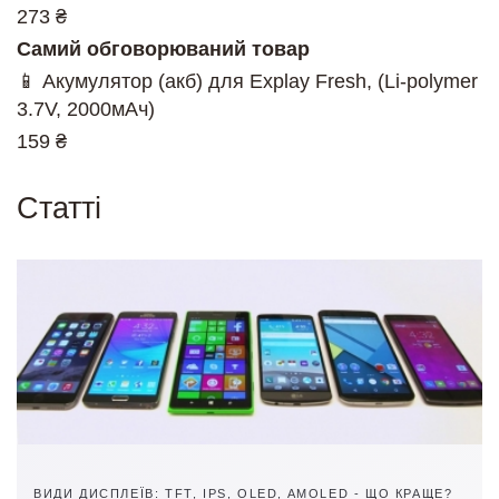
273 ₴
Самий обговорюваний товар
📱 Акумулятор (акб) для Explay Fresh, (Li-polymer
3.7V, 2000мАч)
159 ₴
Cтатті
ВИДИ ДИСПЛЕЇВ: TFT, IPS, OLED, AMOLED - ЩО КРАЩЕ?