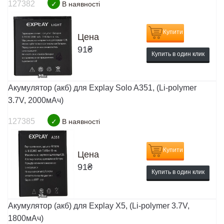
127382
✓
В наявності
Купити
Цена
91
₴
Купить в один клик
Акумулятор (акб) для Explay Solo A351, (Li-polymer
3.7V, 2000мАч)
127385
✓
В наявності
Купити
Цена
91
₴
Купить в один клик
Акумулятор (акб) для Explay X5, (Li-polymer 3.7V,
1800мАч)