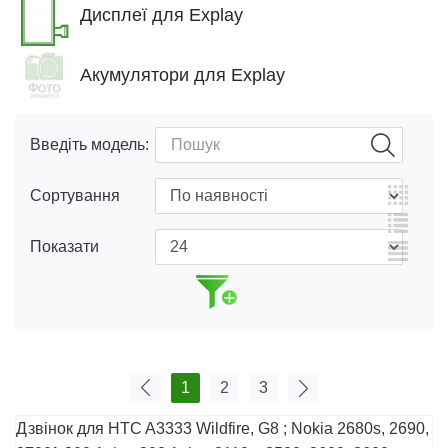
Дисплеї для Explay
Акумулятори для Explay
Введіть модель:
Сортування
Показати
1
2
3
Дзвінок для HTC A3333 Wildfire, G8 ; Nokia 2680s, 2690,