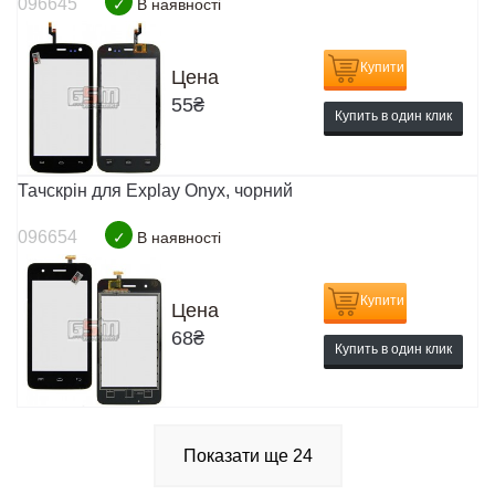
096645
✓
В наявності
Купити
Цена
55
₴
Купить в один клик
Тачскрін для Explay Onyx, чорний
096654
✓
В наявності
Купити
Цена
68
₴
Купить в один клик
Показати ще
24