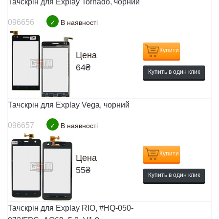
Тачскрін для Explay Tornado, чорний
096656
✓
В наявності
Купити
Цена
64
₴
Купить в один клик
Тачскрін для Explay Vega, чорний
096657
✓
В наявності
Купити
Цена
55
₴
Купить в один клик
Тачскрін для Explay RIO, #HQ-050-