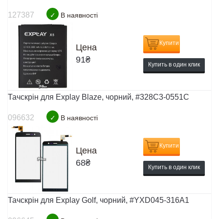
127387
✓
В наявності
Купити
Цена
91
₴
Купить в один клик
Тачскрін для Explay Blaze, чорний, #328C3-0551C
096632
✓
В наявності
Купити
Цена
68
₴
Купить в один клик
Тачскрін для Explay Golf, чорний, #YXD045-316A1