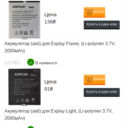
Купити
Цена
136
₴
Купить в один клик
Акумулятор (акб) для Explay Flame, (Li-polymer 3.7V,
2000мАч)
127381
✓
В наявності
Купити
Цена
91
₴
Купить в один клик
Акумулятор (акб) для Explay Light, (Li-polymer 3.7V,
2000мАч)