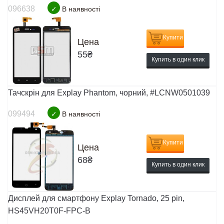
096638
✓
В наявності
Купити
Цена
55
₴
Купить в один клик
Тачскрін для Explay Phantom, чорний, #LCNW0501039
099494
✓
В наявності
Купити
Цена
68
₴
Купить в один клик
Дисплей для смартфону Explay Tornado, 25 pin,
HS45VH20T0F-FPC-B