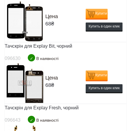
Купити
Цена
68
₴
Купить в один клик
Тачскрін для Explay Bit, чорний
096630
✓
В наявності
Купити
Цена
68
₴
Купить в один клик
Тачскрін для Explay Fresh, чорний
096643
✓
В наявності