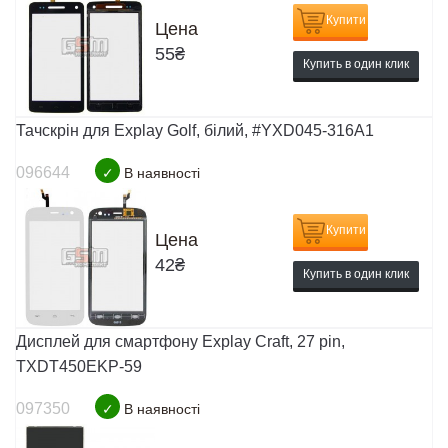
Купити
Цена
55
₴
Купить в один клик
Тачскрін для Explay Golf, білий, #YXD045-316A1
096644
✓
В наявності
Купити
Цена
42
₴
Купить в один клик
Дисплей для смартфону Explay Craft, 27 pin,
TXDT450EKP-59
097350
✓
В наявності