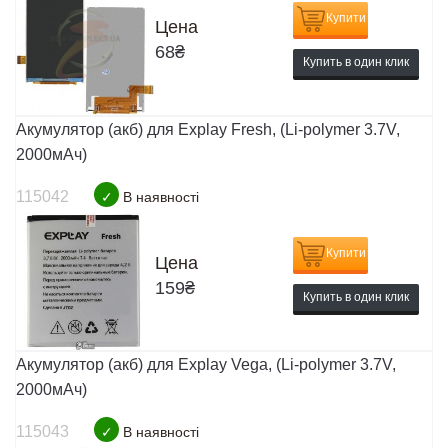
Купити
Цена
68
₴
Купить в один клик
Акумулятор (акб) для Explay Fresh, (Li-polymer 3.7V,
2000мАч)
115042
✓
В наявності
Купити
Цена
159
₴
Купить в один клик
Акумулятор (акб) для Explay Vega, (Li-polymer 3.7V,
2000мАч)
115043
✓
В наявності