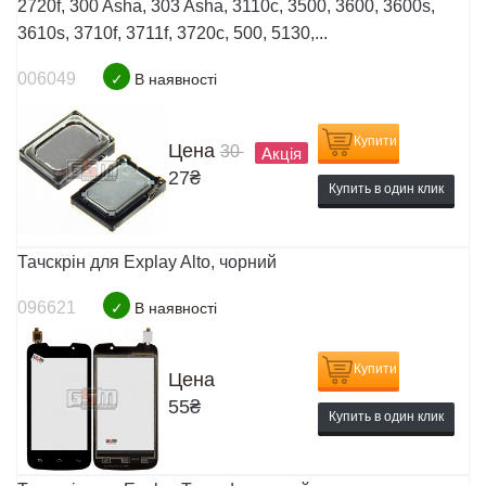
2720f, 300 Asha, 303 Asha, 3110c, 3500, 3600, 3600s,
3610s, 3710f, 3711f, 3720c, 500, 5130,...
006049
✓
В наявності
Купити
Цена
30
Акція
27
₴
Купить в один клик
Тачскрін для Explay Alto, чорний
096621
✓
В наявності
Купити
Цена
55
₴
Купить в один клик