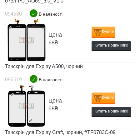
073/FPC_AO69_5.0_V1.0
094580
✓
В наявності
Купити
Цена
68
₴
Купить в один клик
Тачскрін для Explay A500, чорний
096619
✓
В наявності
Купити
Цена
68
₴
Купить в один клик
Тачскрін для Explay Craft, чорний, #TF0783C-09