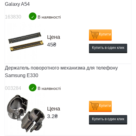
Galaxy A54
163830
✓
В наявності
Купити
Цена
45
₴
Купить в один клик
Держатель поворотного механизма для телефону
Samsung E330
003284
✓
В наявності
Купити
Цена
3.2
₴
Купить в один клик