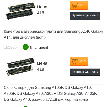
Купити
Цена
41
₴
Купить в один клик
Конектор материнської плати для Samsung A146 Galaxy
A14, для дисплея (right)
165996
✓
В наявності
Купити
Цена
41
₴
Купить в один клик
Скло камери для Samsung A105F, DS Galaxy A10,
A205F, DS Galaxy A20, A305F, DS Galaxy A30, A405F,
DS Galaxy A40, размер 17,1x8 мм, чорний колір