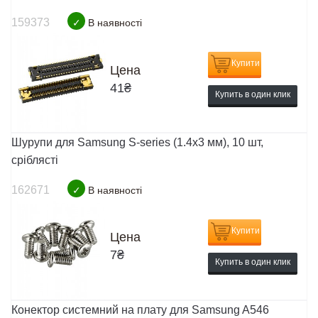
159373
✓
В наявності
Купити
Цена
41
₴
Купить в один клик
Шурупи для Samsung S-series (1.4x3 мм), 10 шт,
сріблясті
162671
✓
В наявності
Купити
Цена
7
₴
Купить в один клик
Конектор системний на плату для Samsung A546