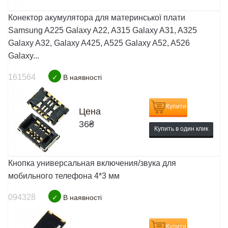
Конектор акумулятора для материнської плати
Samsung A225 Galaxy A22, A315 Galaxy A31, A325
Galaxy A32, Galaxy A425, A525 Galaxy A52, A526
Galaxy...
161564
✓
В наявності
Купити
Цена
36
₴
Купить в один клик
Кнопка универсальная включения/звука для
мобильного телефона 4*3 мм
094328
✓
В наявності
Купити