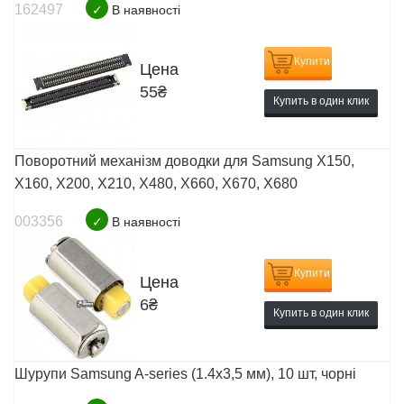
162497
✓
В наявності
Купити
Цена
55
₴
Купить в один клик
Поворотний механізм доводки для Samsung X150,
X160, X200, X210, X480, X660, X670, X680
003356
✓
В наявності
Купити
Цена
6
₴
Купить в один клик
Шурупи Samsung A-series (1.4x3,5 мм), 10 шт, чорні