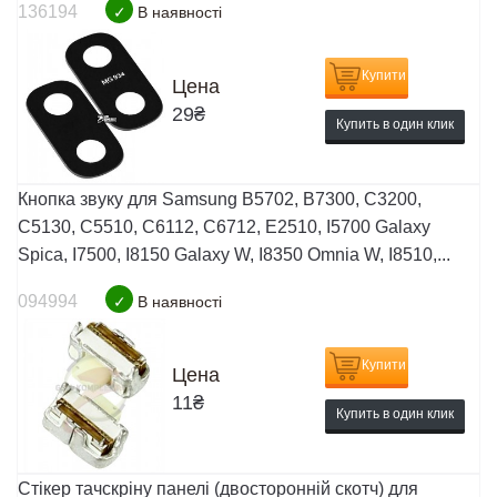
136194
✓
В наявності
Купити
Цена
29
₴
Купить в один клик
Кнопка звуку для Samsung B5702, B7300, C3200,
C5130, C5510, C6112, C6712, E2510, I5700 Galaxy
Spica, I7500, I8150 Galaxy W, I8350 Omnia W, I8510,...
094994
✓
В наявності
Купити
Цена
11
₴
Купить в один клик
Стікер тачскріну панелі (двосторонній скотч) для