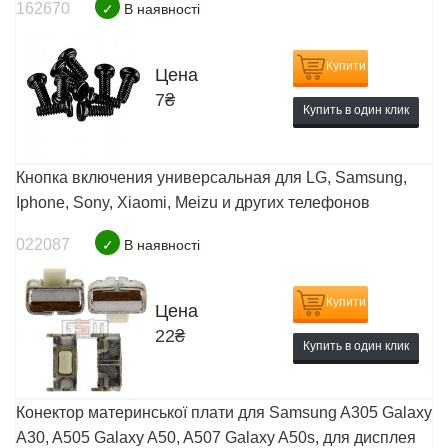
162670
✓
В наявності
Купити
Цена
7
₴
Купить в один клик
Кнопка включения универсальная для LG, Samsung,
Iphone, Sony, Xiaomi, Meizu и других телефонов
022087
✓
В наявності
Купити
Цена
22
₴
Купить в один клик
Конектор материнської плати для Samsung A305 Galaxy
A30, A505 Galaxy A50, A507 Galaxy A50s, для дисплея