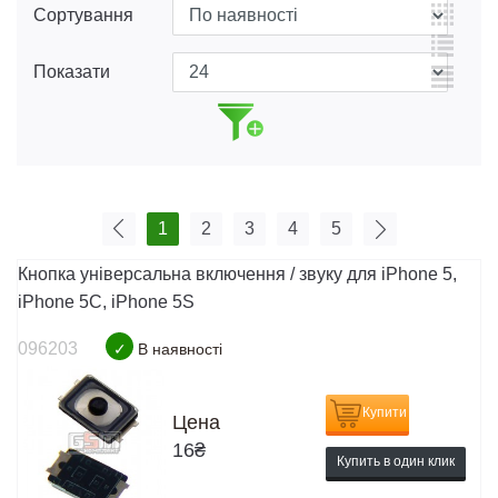
Сортування
Показати
1
2
3
4
5
Кнопка універсальна включення / звуку для iPhone 5,
iPhone 5C, iPhone 5S
096203
✓
В наявності
Купити
Цена
16
₴
Купить в один клик