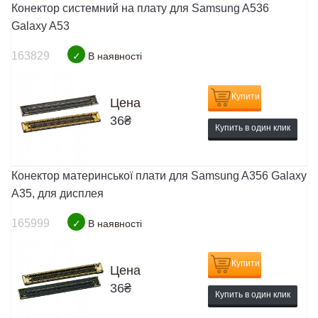
Конектор системний на плату для Samsung A536
Galaxy A53
163829
✓
В наявності
Купити
Цена
36
₴
Купить в один клик
Конектор материнської плати для Samsung A356 Galaxy
A35, для дисплея
165999
✓
В наявності
Купити
Цена
36
₴
Купить в один клик