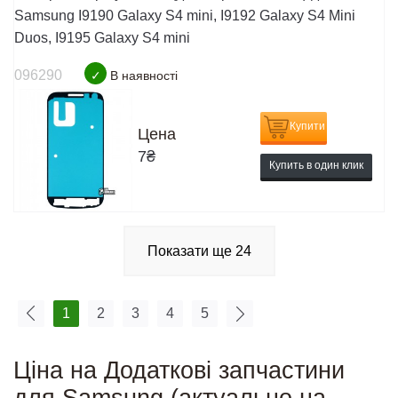
Samsung I9190 Galaxy S4 mini, I9192 Galaxy S4 Mini
Duos, I9195 Galaxy S4 mini
096290
✓
В наявності
Купити
Цена
7
₴
Купить в один клик
Показати ще
24
1
2
3
4
5
Ціна на Додаткові запчастини