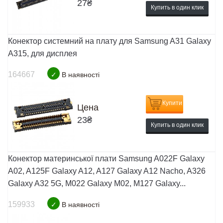
27
₴
Купить в один клик
Конектор системний на плату для Samsung A31 Galaxy
A315, для дисплея
164667
✓
В наявності
Купити
Цена
23
₴
Купить в один клик
Конектор материнської плати Samsung A022F Galaxy
A02, A125F Galaxy A12, A127 Galaxy A12 Nacho, A326
Galaxy A32 5G, M022 Galaxy M02, M127 Galaxy...
159933
✓
В наявності