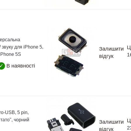
версальна
 звуку для iPhone 5,
Ц
Залишити
 iPhone 5S
1
відгук
✓
В наявності
o-USB, 5 pin,
"тато", чорний
Ц
Залишити
2
відгук