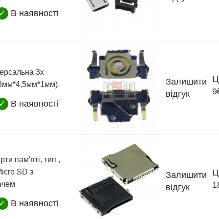
✓
В наявності
версальна 3х
Ц
Залишити
(8мм*4,5мм*1мм)
9
відгук
✓
В наявності
ти пам'яті, тип ,
icro SD з
Ц
Залишити
ачем
1
відгук
✓
В наявності