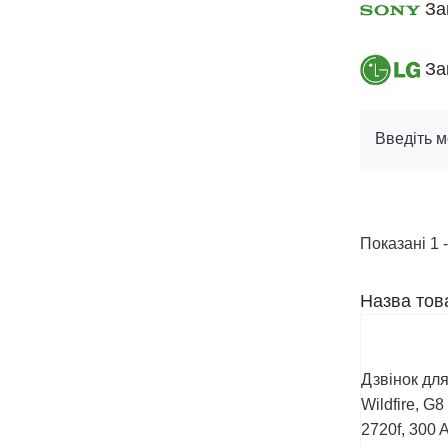
За
За
Введіть м
Показані 1 -
Назва тов
Дзвінок дл
Wildfire, G8
2720f, 300 