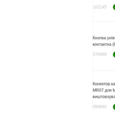
102145
Кнопка уні
контактна 
079489
Конектор кар
MR07 для M
виштовхув
096845