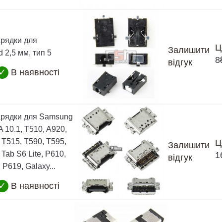
арядки для
Ц
Залишити
d 2,5 мм, тип 5
8
відгук
✓
В наявності
арядки для Samsung
A 10.1, T510, A920,
 T515, T590, T595,
Ц
Залишити
 Tab S6 Lite, P610,
1
відгук
 P619, Galaxy...
✓
В наявності