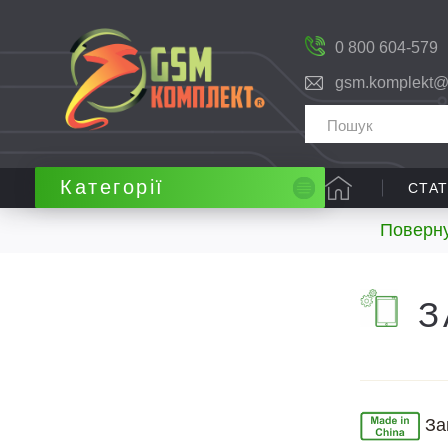
0 800 604-579
gsm.komplekt@
Категорії
СТАТ
Поверну
З
За