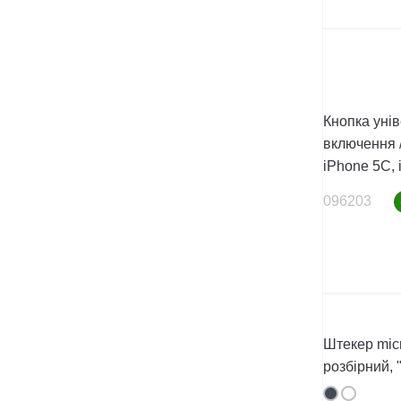
Кнопка уні
включення /
iPhone 5C,
096203
Штекер micr
розбірний, 