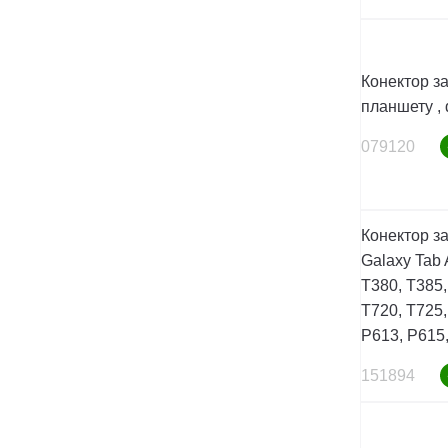
Конектор з
планшету , 
079120
Конектор з
Galaxy Tab 
T380, T385,
T720, T725,
P613, P615,
151894