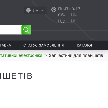
Пн-Пт:
9-17
UA
Сб-
10-
Нд:
16
ТАВКА
СТАТУС ЗАМОВЛЕННЯ
КАТАЛОГ
тативної електроніки
>
Запчастини для планшетів
НШЕТІВ