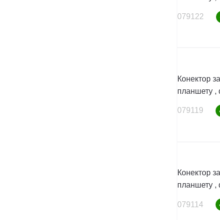
079122
Конектор з
планшету , 
079119
Конектор з
планшету , 
079114