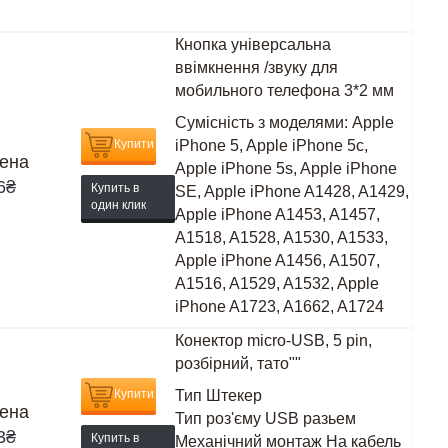
Кнопка універсальна
ввімкнення /звуку для
мобильного телефона 3*2 мм
Сумісність з моделями:
Apple
Купити
iPhone 5, Apple iPhone 5c,
ена
Apple iPhone 5s, Apple iPhone
6
₴
Купить в
SE, Apple iPhone A1428, A1429,
один клик
Apple iPhone A1453, A1457,
A1518, A1528, A1530, A1533,
Apple iPhone A1456, A1507,
A1516, A1529, A1532, Apple
iPhone A1723, A1662, A1724
Конектор micro-USB, 5 pin,
розбірний, тато""
Купити
Тип
Штекер
ена
Тип роз'єму
USB разьем
3
₴
Купить в
Механічний монтаж
На кабель