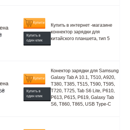
Купити
Купить в интернет -магазине
ена
коннектор зарядки для
₴
Купить в
китайского планшета, тип 5
один клик
Конектор зарядки для Samsung
Galaxy Tab A 10.1, T510, A920,
Купити
ена
T380, T385, T515, T590, T595,
6
₴
T720, T725, Tab S6 Lite, P610,
Купить в
один клик
P613, P615, P619, Galaxy Tab
S6, T860, T865, USB Type-C