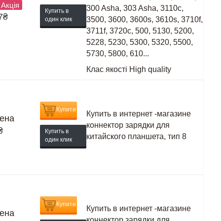
Акція
300 Asha, 303 Asha, 3110c,
Купить в
7
₴
3500, 3600, 3600s, 3610s, 3710f,
один клик
3711f, 3720c, 500, 5130, 5200,
5228, 5230, 5300, 5320, 5500,
5730, 5800, 610...
Клас якості
High quality
Купити
Купить в интернет -магазине
ена
коннектор зарядки для
₴
Купить в
китайского планшета, тип 8
один клик
Купити
Купить в интернет -магазине
ена
коннектор зарядки для