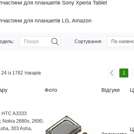
пчастини для планшетів Sony Xperia Tablet
пчастини для планшетів LG, Amazon
одель:
Сортування
 24 із 1782 товарів
1
ару
Фото
Відгуки
Ц
я HTC A3333
 ; Nokia 2680s, 2690,
Asha, 303 Asha,
Ц