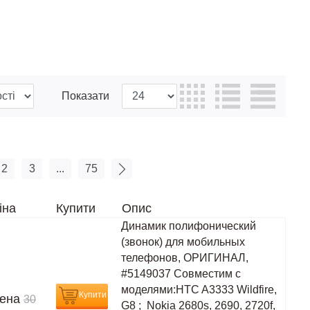
Показати
2
3
...
75
іна
Купити
Опис
Динамик полифонический
(звонок) для мобильных
телефонов, ОРИГИНАЛ,
#5149037 Совместим с
моделями:HTC A3333 Wildfire,
Купити
ена
30
G8 ; Nokia 2680s, 2690, 2720f,