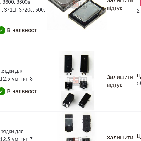
Залишити
, 3600, 3600s,
відгук
, 3711f, 3720c, 500,
2
✓
В наявності
арядки для
Ц
Залишити
d 2,5 мм, тип 8
5
відгук
✓
В наявності
арядки для
Ц
Залишити
d 2,5 мм, тип 7