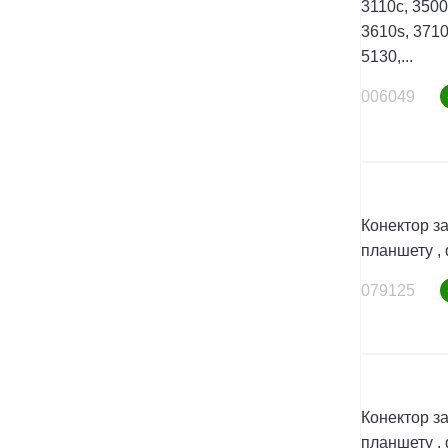
3110c, 3500
3610s, 3710f
5130,...
006049
Конектор з
планшету , 
079125
Конектор з
планшету , 