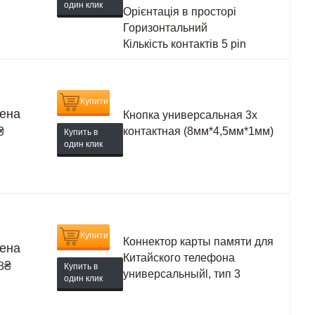
один клик
Орієнтація в просторі
Горизонтальний
Кількість контактів
5 pin
Купити
ена
Кнопка универсальная 3х
₴
контактная (8мм*4,5мм*1мм)
Купить в
один клик
Купити
Коннектор карты памяти для
ена
Китайского телефона
8
₴
Купить в
универсальныйl, тип 3
один клик