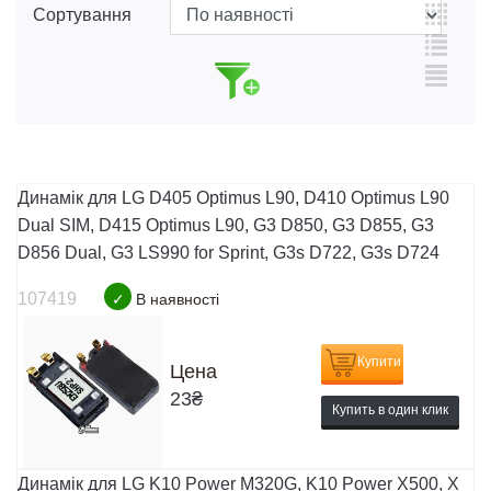
Сортування
Динамік для LG D405 Optimus L90, D410 Optimus L90
Dual SIM, D415 Optimus L90, G3 D850, G3 D855, G3
D856 Dual, G3 LS990 for Sprint, G3s D722, G3s D724
107419
✓
В наявності
Купити
Цена
23
₴
Купить в один клик
Динамік для LG K10 Power M320G, K10 Power X500, X