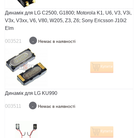
Динамік для LG C2500, G1800; Motorola K1, U6, V3, V3i,
V3x, V3xx, V6, V80, W205, Z3, Z6; Sony Ericsson J10i2
Elm
003521
-
Немає в наявності
Купити
Динамік для LG KU990
003511
-
Немає в наявності
Купити