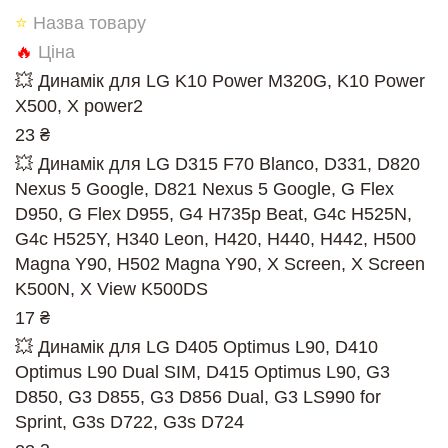
⭐
Назва товару
🔥
Ціна
💥 Динамік для LG K10 Power M320G, K10 Power
X500, X power2
23 ₴
💥 Динамік для LG D315 F70 Blanco, D331, D820
Nexus 5 Google, D821 Nexus 5 Google, G Flex
D950, G Flex D955, G4 H735p Beat, G4c H525N,
G4c H525Y, H340 Leon, H420, H440, H442, H500
Magna Y90, H502 Magna Y90, X Screen, X Screen
K500N, X View K500DS
17 ₴
💥 Динамік для LG D405 Optimus L90, D410
Optimus L90 Dual SIM, D415 Optimus L90, G3
D850, G3 D855, G3 D856 Dual, G3 LS990 for
Sprint, G3s D722, G3s D724