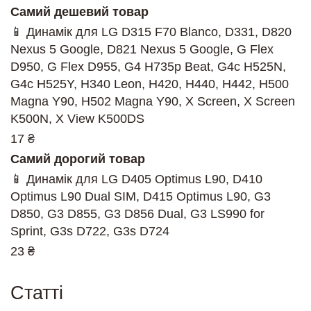
Самий дешевий товар
📱 Динамік для LG D315 F70 Blanco, D331, D820
Nexus 5 Google, D821 Nexus 5 Google, G Flex
D950, G Flex D955, G4 H735p Beat, G4c H525N,
G4c H525Y, H340 Leon, H420, H440, H442, H500
Magna Y90, H502 Magna Y90, X Screen, X Screen
K500N, X View K500DS
17 ₴
Самий дорогий товар
📱 Динамік для LG D405 Optimus L90, D410
Optimus L90 Dual SIM, D415 Optimus L90, G3
D850, G3 D855, G3 D856 Dual, G3 LS990 for
Sprint, G3s D722, G3s D724
23 ₴
Cтатті