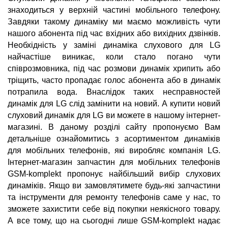
знаходиться у верхній частині мобільного телефону.
Завдяки такому динаміку ми маємо можливість чути
нашого абонента під час вхідних або вихідних дзвінків.
Необхідність у заміні динаміка слухового для LG
найчастіше виникає, коли стало погано чути
співрозмовника, під час розмови динамік хрипить або
тріщить, часто пропадає голос абонента або в динамік
потрапила вода. Внаслідок таких несправностей
динамік для LG слід замінити на новий. А купити новий
слуховий динамік для LG ви можете в нашому інтернет-
магазині. В даному розділі сайту пропонуємо Вам
детальніше ознайомитись з асортиментом динаміків
для мобільних телефонів, які виробляє компанія LG.
Інтернет-магазин запчастин для мобільних телефонів
GSM-komplekt пропонує найбільший вибір слухових
динаміків. Якщо ви замовлятимете будь-які запчастини
та інструменти для ремонту телефонів саме у нас, то
зможете захистити себе від покупки неякісного товару.
А все тому, що на сьогодні лише GSM-komplekt надає