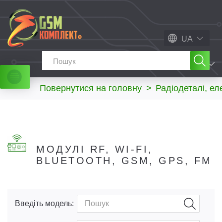
UA
МЕНЮ
Повернутися на головну
>
Радіодеталі, ел
МОДУЛІ RF, WI-FI,
BLUETOOTH, GSM, GPS, FM
Введіть модель: