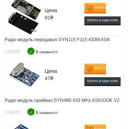
Купити
Цена
91
₴
Купить в один клик
Радіо модуль передавач SYN115 F115 433M ASK
159626
✓
В наявності
Купити
Цена
47
₴
Купить в один клик
Радіо модуль приймач SYN480 433 MHz ASK/OOK V2
159625
✓
В наявності
Купити