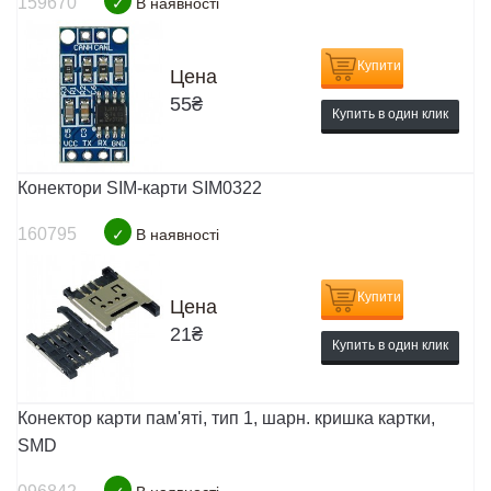
159670
✓
В наявності
Купити
Цена
55
₴
Купить в один клик
Конектори SIM-карти SIM0322
160795
✓
В наявності
Купити
Цена
21
₴
Купить в один клик
Конектор карти пам'яті, тип 1, шарн. кришка картки,
SMD