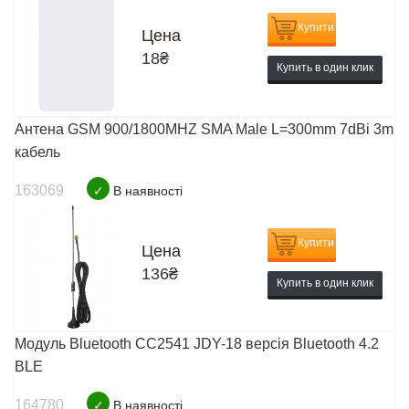
Купити
Цена
18
₴
Купить в один клик
Антена GSM 900/1800MHZ SMA Male L=300mm 7dBi 3m
кабель
163069
✓
В наявності
Купити
Цена
136
₴
Купить в один клик
Модуль Bluetooth CC2541 JDY-18 версія Bluetooth 4.2
BLE
164780
✓
В наявності