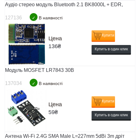
Аудіо стерео модуль Bluetooth 2.1 BK8000L + EDR,
127136
✓
В наявності
Купити
Цена
136
₴
Купить в один клик
Модуль MOSFET LR7843 30В
137034
✓
В наявності
Купити
Цена
59
₴
Купить в один клик
Антена Wi-Fi 2.4G SMA Male L=227mm 5dBi 3m дріт