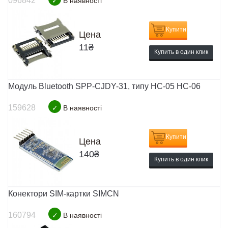
096842
✓
В наявності
Купити
Цена
11
₴
Купить в один клик
Модуль Bluetooth SPP-CJDY-31, типу HC-05 НС-06
159628
✓
В наявності
Купити
Цена
140
₴
Купить в один клик
Конектори SIM-картки SIMCN
160794
✓
В наявності