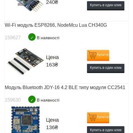
240
₴
Купить в один клик
Wi-Fi модуль ESP8266, NodeMcu Lua CH340G
159627
✓
В наявності
Купити
Цена
163
₴
Купить в один клик
Модуль Bluetooth JDY-16 4.2 BLE типу модуля CC2541
159630
✓
В наявності
Купити
Цена
136
₴
Купить в один клик