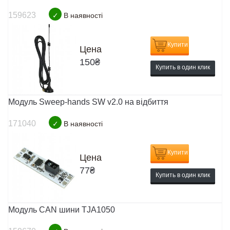
159623
✓
В наявності
Купити
Цена
150
₴
Купить в один клик
Модуль Sweep-hands SW v2.0 на відбиття
171040
✓
В наявності
Купити
Цена
77
₴
Купить в один клик
Модуль CAN шини TJA1050