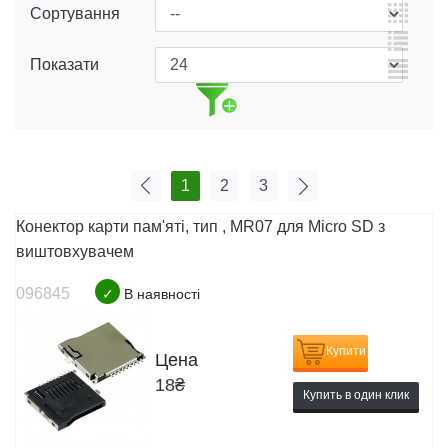
Сортування
Показати
1
2
3
Конектор карти пам'яті, тип , MR07 для Micro SD з
виштовхувачем
096845
✓
В наявності
Купити
Цена
18
₴
Купить в один клик