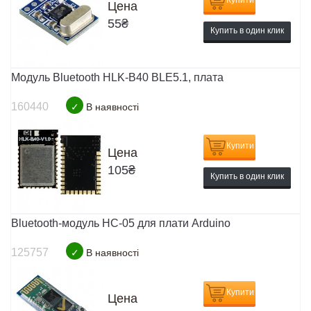
Цена
55
₴
Купить в один клик
Модуль Bluetooth HLK-B40 BLE5.1, плата
160440
✓
В наявності
Купити
Цена
105
₴
Купить в один клик
Bluetooth-модуль HC-05 для плати Arduino
125757
✓
В наявності
Купити
Цена