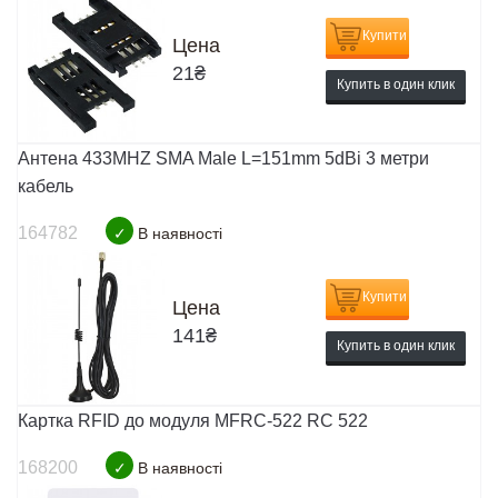
Купити
Цена
21
₴
Купить в один клик
Антена 433MHZ SMA Male L=151mm 5dBi 3 метри
кабель
164782
✓
В наявності
Купити
Цена
141
₴
Купить в один клик
Картка RFID до модуля MFRC-522 RC 522
168200
✓
В наявності