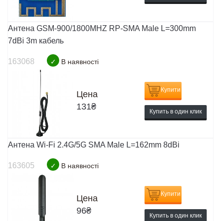
Антена GSM-900/1800MHZ RP-SMA Male L=300mm
7dBi 3m кабель
163068
✓
В наявності
Купити
Цена
131
₴
Купить в один клик
Антена Wi-Fi 2.4G/5G SMA Male L=162mm 8dBi
163605
✓
В наявності
Купити
Цена
96
₴
Купить в один клик