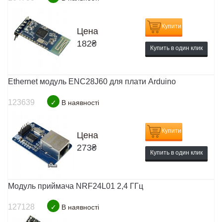
Купити
Цена
182
₴
Купить в один клик
Ethernet модуль ENC28J60 для плати Arduino
123639
✓
В наявності
Купити
Цена
273
₴
Купить в один клик
Модуль приймача NRF24L01 2,4 ГГц
127128
✓
В наявності