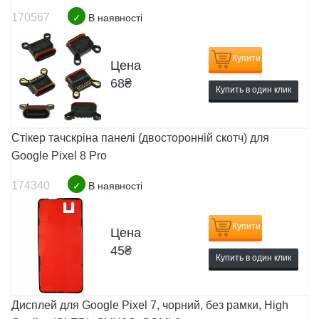
170567
✓
В наявності
Купити
Цена
68
₴
Купить в один клик
Стікер тачскріна панелі (двосторонній скотч) для
Google Pixel 8 Pro
174340
✓
В наявності
Купити
Цена
45
₴
Купить в один клик
Дисплей для Google Pixel 7, чорний, без рамки, High