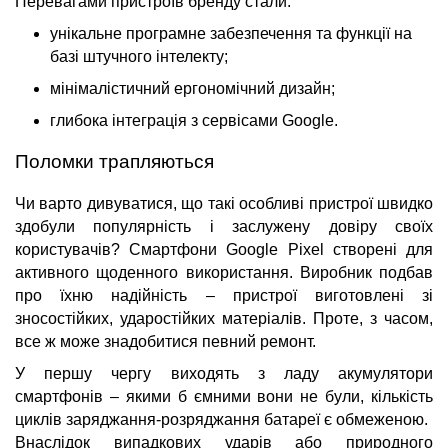
Перевагами пристроїв бренду стали:
унікальне програмне забезпечення та функції на
базі штучного інтелекту;
мінімалістичний ергономічний дизайн;
глибока інтеграція з сервісами Google.
Поломки трапляються
Чи варто дивуватися, що такі особливі пристрої швидко
здобули популярність і заслужену довіру своїх
користувачів? Смартфони Google Pixel створені для
активного щоденного використання. Виробник подбав
про їхню надійність – пристрої виготовлені зі
зносостійких, ударостійких матеріалів. Проте, з часом,
все ж може знадобитися певний ремонт.
У першу чергу виходять з ладу акумулятори
смартфонів – якими б ємними вони не були, кількість
циклів заряджання-розряджання батареї є обмеженою.
Внаслідок випадкових ударів або природного