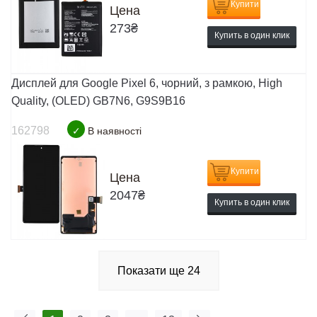
Купити
Цена
273
₴
Купить в один клик
Дисплей для Google Pixel 6, чорний, з рамкою, High
Quality, (OLED) GB7N6, G9S9B16
162798
✓
В наявності
Купити
Цена
2047
₴
Купить в один клик
Показати ще
24