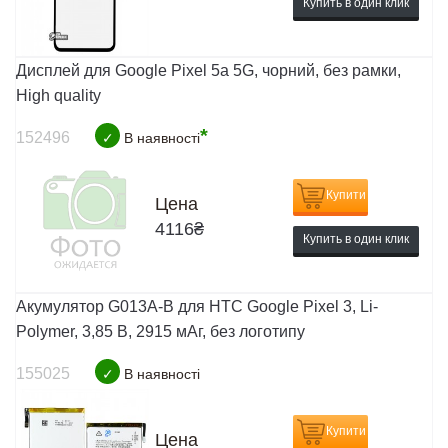
Купить в один клик
Дисплей для Google Pixel 5a 5G, чорний, без рамки,
High quality
*
152496
✓
В наявності
Купити
Цена
4116
₴
Купить в один клик
Акумулятор G013A-B для HTC Google Pixel 3, Li-
Polymer, 3,85 B, 2915 мАг, без логотипу
155025
✓
В наявності
Купити
Цена