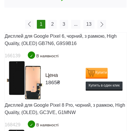
1
2
3
...
13
Дисплей для Google Pixel 6, чорний, з рамкою, High
Quality, (OLED) GB7N6, G9S9B16
166139
✓
В наявності
Купити
Цена
1865
₴
Купить в один клик
Дисплей для Google Pixel 8 Pro, чорний, з рамкою, High
Quality, (OLED), GC3VE, G1MNW
168429
✓
В наявності