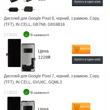
Купить в один клик
Дисплей для Google Pixel 6, чорний, з рамкою, Copy,
(TFT), IN CELL, GB7N6, G9S9B16
173520
✓
В наявності
Купити
Цена
1228
₴
Купить в один клик
Дисплей для Google Pixel 7, чорний, з рамкою, Copy,
(TFT), IN CELL, GVU6C, GQML3
173521
✓
В наявності
Купити
Цена