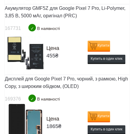
Акумулятор GMF5Z для Google Pixel 7 Pro, Li-Polymer,
3,85 B, 5000 мАг, оригінал (PRC)
167731
✓
В наявності
Купити
Цена
455
₴
Купить в один клик
Дисплей для Google Pixel 7 Pro, чорний, з рамкою, High
Copy, з широким обідком, (OLED)
169376
✓
В наявності
Купити
Цена
1865
₴
Купить в один клик