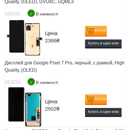
Quality, (OLED), GVU6C, GQML3
162031
✓
В наявності
Купити
Цена
2366
₴
Купить в один клик
Дисплей для Google Pixel 7 Pro, черный, с рамкой, High
Quality, (OLED)
163234
✓
В наявності
Купити
Цена
2502
₴
Купить в один клик