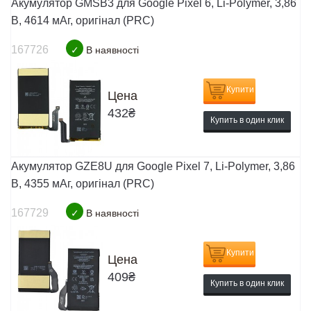
Акумулятор GMSB3 для Google Pixel 6, Li-Polymer, 3,86
B, 4614 мАг, оригінал (PRC)
167726
✓
В наявності
Купити
Цена
432
₴
Купить в один клик
Акумулятор GZE8U для Google Pixel 7, Li-Polymer, 3,86
B, 4355 мАг, оригінал (PRC)
167729
✓
В наявності
Купити
Цена
409
₴
Купить в один клик