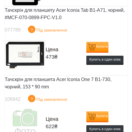
Тачскрін для планшету Acer Iconia Tab B1-A71, чорний,
#MCF-070-0899-FPC-V1.0
077789
?
Під замовлення
Купити
Цена
473
₴
Купить в один клик
Тачскрін для планшета Acer Iconia One 7 B1-730,
чорний, 153 * 90 mm
106842
?
Під замовлення
Купити
Цена
622
₴
Купить в один клик