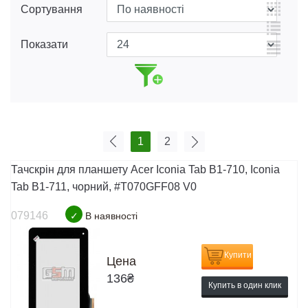
Сортування
Показати
1
2
Тачскрін для планшету Acer Iconia Tab B1-710, Iconia
Tab B1-711, чорний, #T070GFF08 V0
079146
✓
В наявності
Купити
Цена
136
₴
Купить в один клик