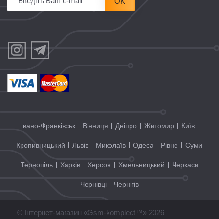
OK
Івано-Франківськ
Вінниця
Дніпро
Житомир
Київ
Кропивницький
Львів
Миколаїв
Одеса
Рівне
Суми
Тернопіль
Харків
Херсон
Хмельницький
Черкаси
Чернівці
Чернігів
© Інтернет-магазин «Gsm-komplect™» 2026