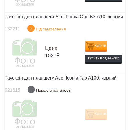
Тачскрін для планшета Acer Iconia One B3-A10, чорний
132211
?
Під замовлення
Купити
Цена
1027
₴
Купить в один клик
Тачскрін для планшету Acer Iconia Tab A100, чорний
021615
-
Немає в наявності
Купити