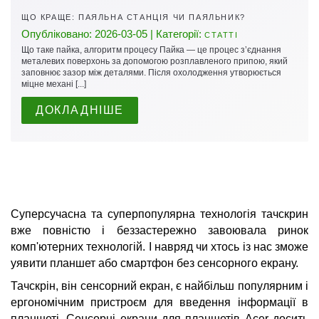
ЩО КРАЩЕ: ПАЯЛЬНА СТАНЦІЯ ЧИ ПАЯЛЬНИК?
Опубліковано: 2026-03-05 | Категорії:
СТАТТІ
Що таке пайка, алгоритм процесу Пайка — це процес з’єднання
металевих поверхонь за допомогою розплавленого припою, який
заповнює зазор між деталями. Після охолодження утворюється
міцне механі [...]
ДОКЛАДНІШЕ
Суперсучасна та суперпопулярна технологія тачскрин
вже повністю і беззастережно завоювала ринок
комп'ютерних технологій. І навряд чи хтось із нас зможе
уявити планшет або смартфон без сенсорного екрану.
Тачскрін, він сенсорний екран, є найбільш популярним і
ергономічним пристроєм для введення інформації в
планшеті. Сенсорні екрани для планшетів Acer досить