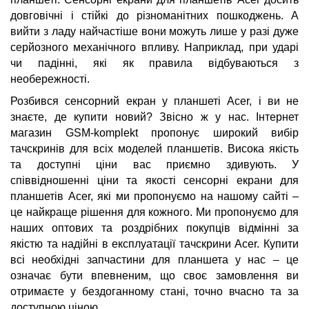
довговічні і стійкі до різноманітних пошкоджень. А
вийти з ладу найчастіше вони можуть лише у разі дуже
серйозного механічного впливу. Наприклад, при ударі
чи падінні, які як правила відбуваються з
необережності.
Розбився сенсорний екран у планшеті Acer, і ви не
знаєте, де купити новий? Звісно ж у нас. Інтернет
магазин GSM-komplekt пропонує широкий вибір
тачскринів для всіх моделей планшетів. Висока якість
та доступні ціни вас приємно здивують. У
співвідношенні ціни та якості сенсорні екрани для
планшетів Acer, які ми пропонуємо на нашому сайті –
це найкраще рішення для кожного. Ми пропонуємо для
наших оптових та роздрібних покупців відмінні за
якістю та надійні в експлуатації тачскрини Acer. Купити
всі необхідні запчастини для планшета у нас – це
означає бути впевненим, що своє замовлення ви
отримаєте у бездоганному стані, точно вчасно та за
доступною ціною.