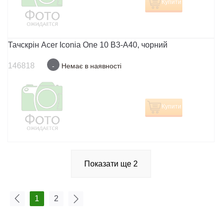
Купити
Тачскрін Acer Iconia One 10 B3-A40, чорний
146818
-
Немає в наявності
Купити
Показати ще
2
1
2