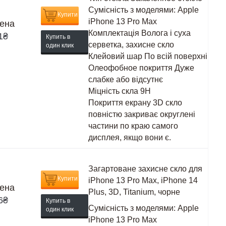
Сумісність з моделями:
Apple
Купити
iPhone 13 Pro Max
ена
Комплектація
Волога і суха
1
₴
Купить в
серветка, захисне скло
один клик
Клейовий шар
По всій поверхні
Олеофобное покриття
Дуже
слабке або відсутнє
Міцність скла
9H
Покриття екрану
3D скло
повністю закриває округлені
частини по краю самого
дисплея, якщо вони є.
Загартоване захисне скло для
Купити
iPhone 13 Pro Max, iPhone 14
ена
Plus, 3D, Titanium, чорне
6
₴
Купить в
Сумісність з моделями:
Apple
один клик
iPhone 13 Pro Max