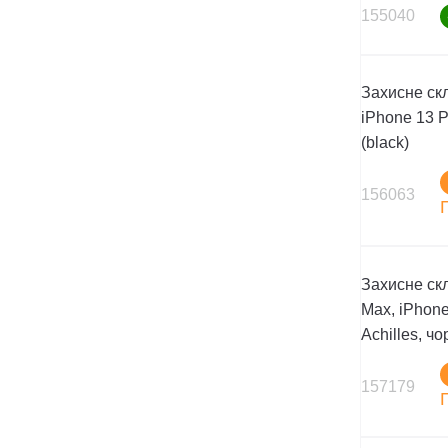
155040
Захисне ск
iPhone 13 P
(black)
156063
Захисне скл
Max, iPhone
Achilles, ч
157179