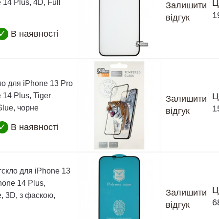
 14 Plus, 4D, Full
Ц
Залишити
1
відгук
✓
В наявності
о для iPhone 13 Pro
 14 Plus, Tiger
Ц
Залишити
Glue, чорне
1
відгук
✓
В наявності
гскло для iPhone 13
hone 14 Plus,
Ц
Залишити
, 3D, з фаскою,
6
відгук