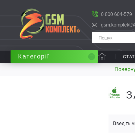
0 800 604-579
gsm.komplekt@
Категорії
СТАТ
Поверну
З
Введіть м