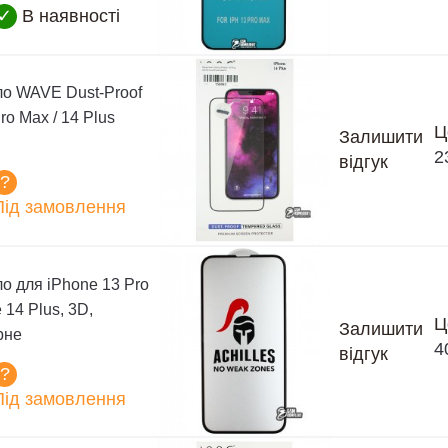
✓
В наявності
ло WAVE Dust-Proof
ro Max / 14 Plus
Ц
Залишити
2
відгук
?
Під замовлення
о для iPhone 13 Pro
 14 Plus, 3D,
Ц
Залишити
орне
4
відгук
?
Під замовлення