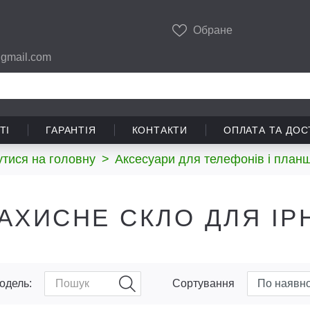
Обране
gmail.com
ТІ
ГАРАНТІЯ
КОНТАКТИ
ОПЛАТА ТА ДОС
тися на головну
>
Аксесуари для телефонів і планш
АХИСНЕ СКЛО ДЛЯ IP
одель:
Сортування