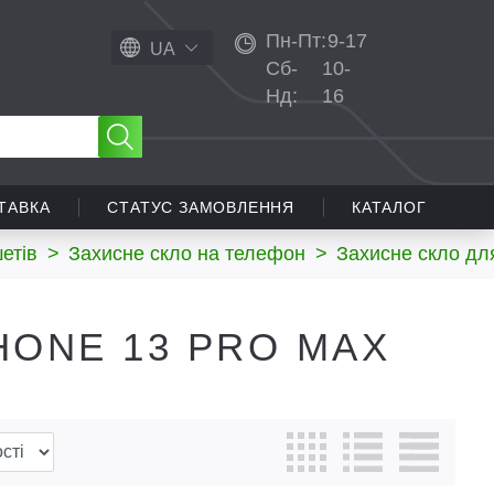
Пн-Пт:
9-17
UA
Сб-
10-
Нд:
16
ТАВКА
СТАТУС ЗАМОВЛЕННЯ
КАТАЛОГ
етів
>
Захисне скло на телефон
>
Захисне скло дл
HONE 13 PRO MAX