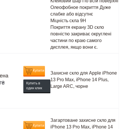
Клейовий шар
По всій поверхні
Олеофобное покриття
Дуже
слабке або відсутнє
Міцність скла
9H
Покриття екрану
3D скло
повністю закриває округлені
частини по краю самого
дисплея, якщо вони є.
Купити
Захисне скло для Apple iPhone
ена
13 Pro Max, iPhone 14 Plus,
7
₴
Купить в
Large ARC, чорне
один клик
Загартоване захисне скло для
Купити
iPhone 13 Pro Max, iPhone 14