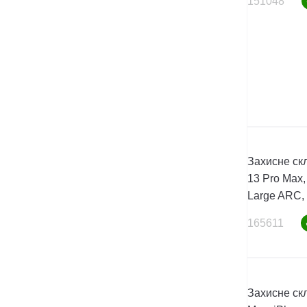
151048
Захисне ск
13 Pro Max,
Large ARC,
165611
Захисне скл