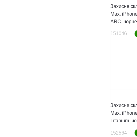
Захисне скл
Max, iPhone
ARC, чорне
151046
Захисне скл
Max, iPhone
Titanium, ч
152564