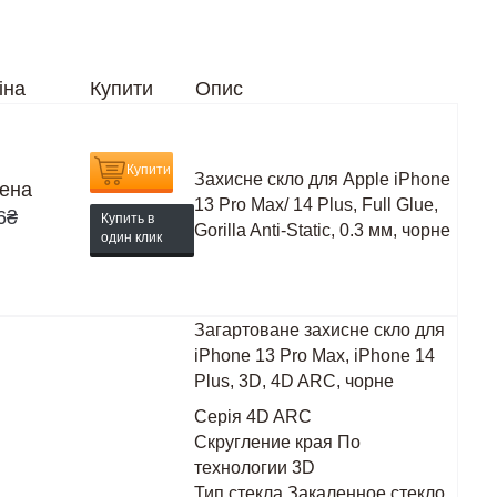
іна
Купити
Опис
Купити
Захисне скло для Apple iPhone
ена
13 Pro Max/ 14 Plus, Full Glue,
6
₴
Купить в
Gorilla Anti-Static, 0.3 мм, чорне
один клик
Загартоване захисне скло для
iPhone 13 Pro Max, iPhone 14
Plus, 3D, 4D ARC, чорне
Серія
4D ARC
Скругление края
По
технологии 3D
Тип стекла
Закаленное стекло