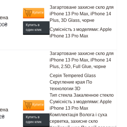
Загартоване захисне скло для
Купити
iPhone 13 Pro Max, iPhone 14
ена
Plus, 3D Glass, чорне
00
₴
Купить в
Сумісність з моделями:
Apple
один клик
iPhone 13 Pro Max
Загартоване захисне скло для
iPhone 13 Pro Max, iPhone 14
Plus, 2.5D, Full Glue, чорне
Серія
Tempered Glass
Скругление края
По
технологии 3D
Тип стекла
Закаленное стекло
Сумісність з моделями:
Apple
Купити
iPhone 13 Pro Max
ена
Комплектація
Волога і суха
2
₴
Купить в
серветка, захисне скло
один клик