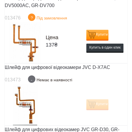
DV5000AC, GR-DV700
013476
?
Під замовлення
Купити
Цена
137
₴
Купить в один клик
Шлейф для цифрової відеокамери JVC D-X7AC
013473
-
Немає в наявності
Купити
Шлейф для цифрових відеокамер JVC GR-D30, GR-