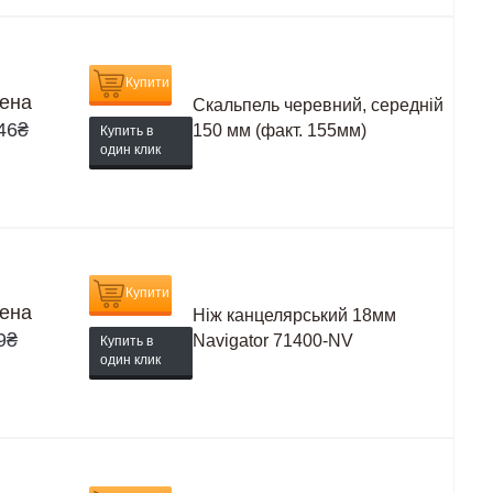
Купити
ена
Скальпель черевний, середній
46
₴
150 мм (факт. 155мм)
Купить в
один клик
Купити
ена
Ніж канцелярський 18мм
9
₴
Navigator 71400-NV
Купить в
один клик