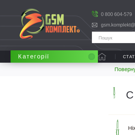
0 800 604-579
gsm.komplekt@
Категорії
СТАТ
Поверну
С
Ні