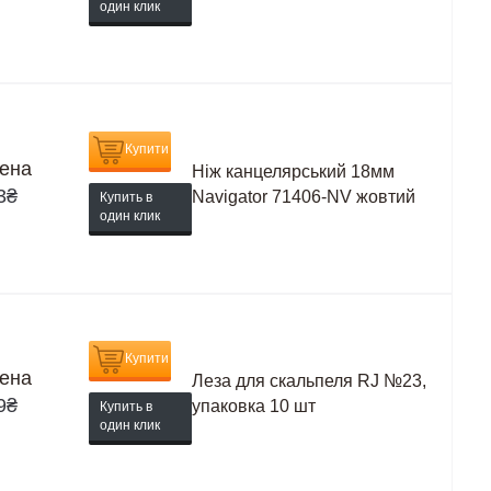
один клик
Купити
ена
Ніж канцелярський 18мм
3
₴
Navigator 71406-NV жовтий
Купить в
один клик
Купити
ена
Леза для скальпеля RJ №23,
9
₴
упаковка 10 шт
Купить в
один клик