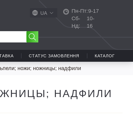
Пн-Пт:
9-17
UA
Сб-
10-
Нд:
16
ТАВКА
СТАТУС ЗАМОВЛЕННЯ
КАТАЛОГ
ьпели; ножи; ножницы; надфили
ОЖНИЦЫ; НАДФИЛИ