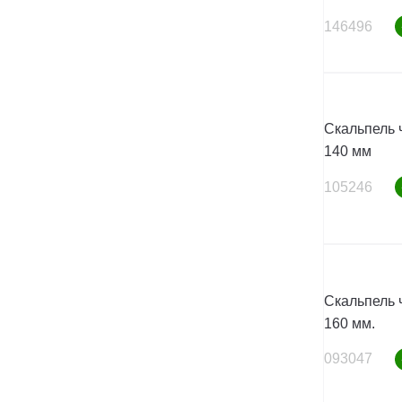
146496
Скальпель 
140 мм
105246
Скальпель 
160 мм.
093047