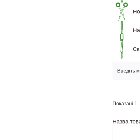
Но
На
Ск
Введіть м
Показані 1 -
Назва тов