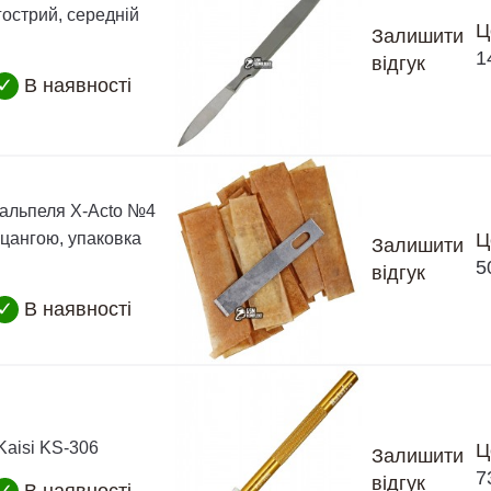
гострий, середній
Ц
Залишити
1
відгук
✓
В наявності
кальпеля X-Acto №4
 цангою, упаковка
Ц
Залишити
5
відгук
✓
В наявності
Kaisi KS-306
Ц
Залишити
7
відгук