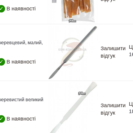
✓
В наявності
черевцевий, малий,
Ц
Залишити
1
відгук
✓
В наявності
черевистий великий
Ц
Залишити
1
відгук
✓
В наявності