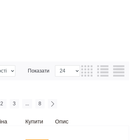
Показати
2
3
...
8
іна
Купити
Опис