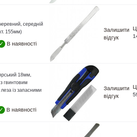
черевний, середній
Ц
Залишити
т. 155мм)
1
відгук
✓
В наявності
ярський 18мм,
 з гвинтовим
Ц
Залишити
 леза із запасними
5
відгук
✓
В наявності