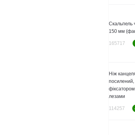
Скальпель 
150 мм (фак
165717
Ніж канцел
посилений,
фіксатором
лезами
114257