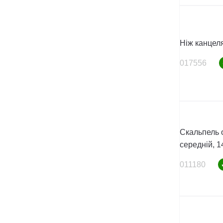
Ніж канцел
017556
Скальпель 
середній, 1
011180