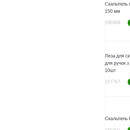
Скальпель 
150 мм
096988
Леза для с
для ручок з
10шт
157767
Скальпель 