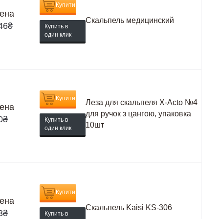
Купити
ена
Скальпель медицинский
46
₴
Купить в
один клик
Купити
Леза для скальпеля X-Acto №4
ена
для ручок з цангою, упаковка
0
₴
Купить в
10шт
один клик
Купити
ена
Скальпель Kaisi KS-306
3
₴
Купить в