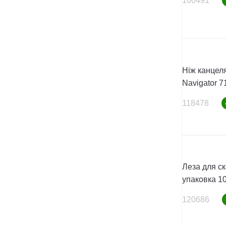
160491
Ніж канцел
Navigator 
118478
Леза для с
упаковка 1
120686