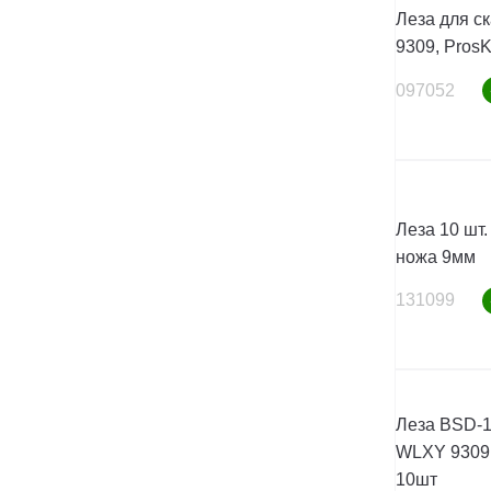
Леза для с
9309, ProsK
097052
Леза 10 шт.
ножа 9мм
131099
Леза BSD-1
WLXY 9309,
10шт