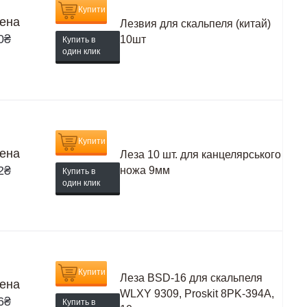
Купити
ена
Лезвия для скальпеля (китай)
0
₴
10шт
Купить в
один клик
Купити
ена
Леза 10 шт. для канцелярського
2
₴
ножа 9мм
Купить в
один клик
Купити
Леза BSD-16 для скальпеля
ена
WLXY 9309, Proskit 8PK-394A,
6
₴
Купить в