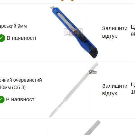
ярський 9мм
Ц
Залишити
9
відгук
✓
В наявності
очний очеревистий
Ц
Залишити
40мм (Сб-3)
1
відгук
✓
В наявності