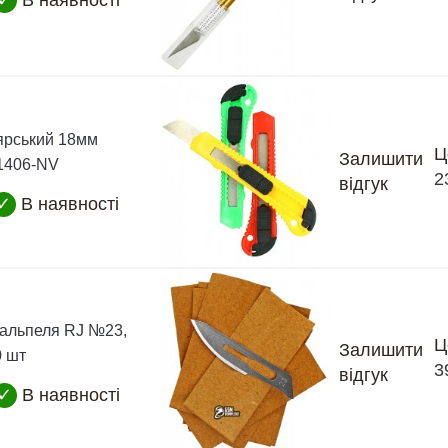
✓
В наявності
ярський 18мм
Ц
Залишити
71406-NV
2
відгук
✓
В наявності
кальпеля RJ №23,
Ц
Залишити
0 шт
3
відгук
✓
В наявності