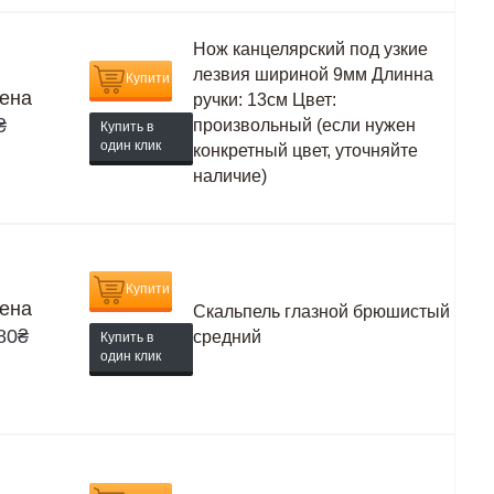
Нож канцелярский под узкие
лезвия шириной 9мм Длинна
Купити
ена
ручки: 13см Цвет:
₴
произвольный (если нужен
Купить в
один клик
конкретный цвет, уточняйте
наличие)
Купити
ена
Скальпель глазной брюшистый
80
₴
средний
Купить в
один клик