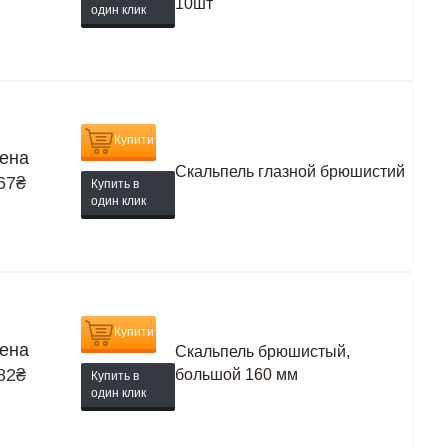
10шт
один клик
Купити
ена
Скальпель глазной брюшистий
67
₴
Купить в
один клик
Купити
ена
Скальпель брюшистый,
82
₴
большой 160 мм
Купить в
один клик