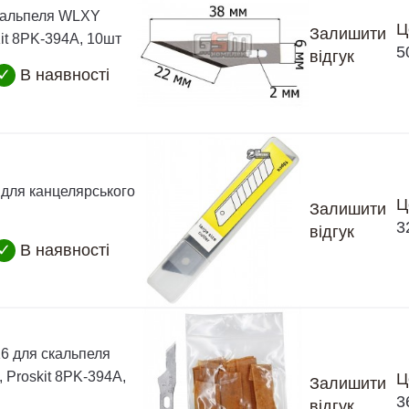
кальпеля WLXY
Ц
Залишити
it 8PK-394A, 10шт
5
відгук
✓
В наявності
 для канцелярського
Ц
Залишити
3
відгук
✓
В наявності
6 для скальпеля
 Proskit 8PK-394A,
Ц
Залишити
3
відгук