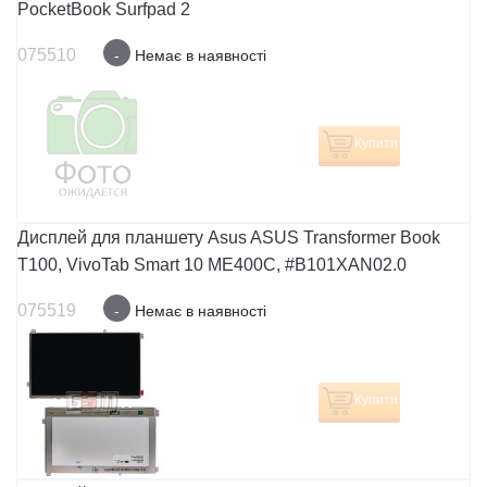
PocketBook Surfpad 2
075510
-
Немає в наявності
Купити
Дисплей для планшету Asus ASUS Transformer Book
T100, VivoTab Smart 10 ME400C, #B101XAN02.0
075519
-
Немає в наявності
Купити