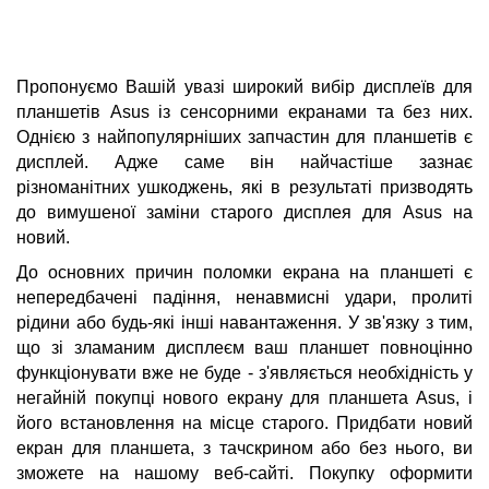
Пропонуємо Вашій увазі широкий вибір дисплеїв для
планшетів Asus із сенсорними екранами та без них.
Однією з найпопулярніших запчастин для планшетів є
дисплей. Адже саме він найчастіше зазнає
різноманітних ушкоджень, які в результаті призводять
до вимушеної заміни старого дисплея для Asus на
новий.
До основних причин поломки екрана на планшеті є
непередбачені падіння, ненавмисні удари, пролиті
рідини або будь-які інші навантаження. У зв'язку з тим,
що зі зламаним дисплеєм ваш планшет повноцінно
функціонувати вже не буде - з'являється необхідність у
негайній покупці нового екрану для планшета Asus, і
його встановлення на місце старого. Придбати новий
екран для планшета, з тачскрином або без нього, ви
зможете на нашому веб-сайті. Покупку оформити