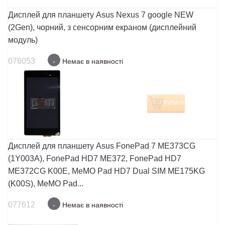
Дисплей для планшету Asus Nexus 7 google NEW
(2Gen), чорний, з сенсорним екраном (дисплейний
модуль)
076053
-
Немає в наявності
Купити
Дисплей для планшету Asus FonePad 7 ME373CG
(1Y003A), FonePad HD7 ME372, FonePad HD7
ME372CG K00E, MeMO Pad HD7 Dual SIM ME175KG
(K00S), MeMO Pad...
077612
-
Немає в наявності