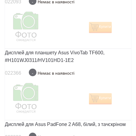
022093
-
Немає в наявності
Купити
Дисплей для планшету Asus VivoTab TF600,
#H101WJ0311/HV101HD1-1E2
022366
-
Немає в наявності
Купити
Дисплей для Asus PadFone 2 A68, білий, з тачскріном