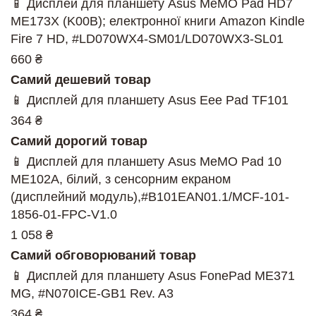
📱 Дисплей для планшету Asus MeMO Pad HD7
ME173X (K00B); електронної книги Amazon Kindle
Fire 7 HD, #LD070WX4-SM01/LD070WX3-SL01
660 ₴
Самий дешевий товар
📱 Дисплей для планшету Asus Eee Pad TF101
364 ₴
Самий дорогий товар
📱 Дисплей для планшету Asus MeMO Pad 10
ME102A, білий, з сенсорним екраном
(дисплейний модуль),#B101EAN01.1/MCF-101-
1856-01-FPC-V1.0
1 058 ₴
Самий обговорюваний товар
📱 Дисплей для планшету Asus FonePad ME371
MG, #N070ICE-GB1 Rev. A3
364 ₴