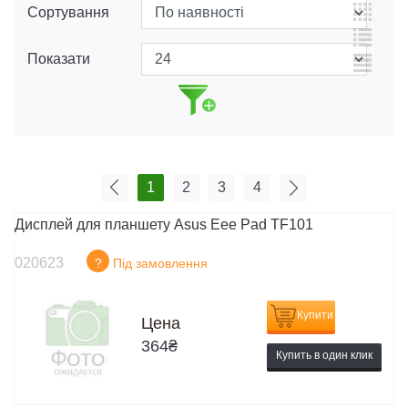
Сортування
Показати
1
2
3
4
Дисплей для планшету Asus Eee Pad TF101
020623
?
Під замовлення
Купити
Цена
364
₴
Купить в один клик