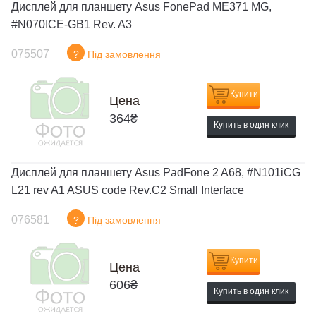
Дисплей для планшету Asus FonePad ME371 MG,
#N070ICE-GB1 Rev. A3
075507
?
Під замовлення
Купити
Цена
364
₴
Купить в один клик
Дисплей для планшету Asus PadFone 2 A68, #N101iCG
L21 rev A1 ASUS code Rev.C2 Small Interface
076581
?
Під замовлення
Купити
Цена
606
₴
Купить в один клик