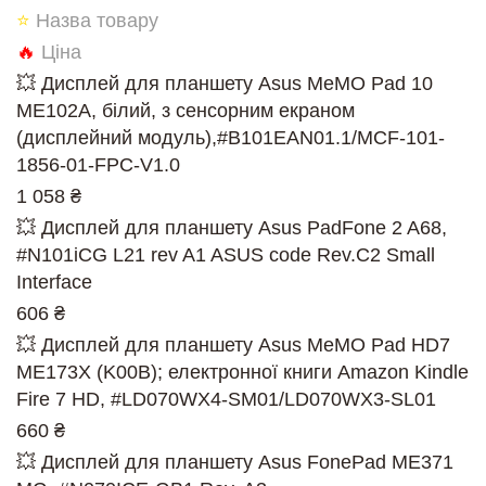
⭐
Назва товару
🔥
Ціна
💥 Дисплей для планшету Asus MeMO Pad 10
ME102A, білий, з сенсорним екраном
(дисплейний модуль),#B101EAN01.1/MCF-101-
1856-01-FPC-V1.0
1 058 ₴
💥 Дисплей для планшету Asus PadFone 2 A68,
#N101iCG L21 rev A1 ASUS code Rev.C2 Small
Interface
606 ₴
💥 Дисплей для планшету Asus MeMO Pad HD7
ME173X (K00B); електронної книги Amazon Kindle
Fire 7 HD, #LD070WX4-SM01/LD070WX3-SL01
660 ₴
💥 Дисплей для планшету Asus FonePad ME371