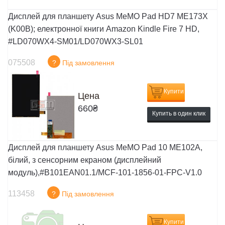
Дисплей для планшету Asus MeMO Pad HD7 ME173X
(K00B); електронної книги Amazon Kindle Fire 7 HD,
#LD070WX4-SM01/LD070WX3-SL01
075508
?
Під замовлення
Купити
Цена
660
₴
Купить в один клик
Дисплей для планшету Asus MeMO Pad 10 ME102A,
білий, з сенсорним екраном (дисплейний
модуль),#B101EAN01.1/MCF-101-1856-01-FPC-V1.0
113458
?
Під замовлення
Купити