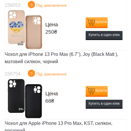
156053
?
Під замовлення
Купити
Цена
250
₴
Купить в один клик
Чохол для iPhone 13 Pro Max (6.7"), Joy (Black Matt ),
матовий силікон, чорний
158754
?
Під замовлення
Купити
Цена
68
₴
Купить в один клик
Чохол для Apple iPhone 13 Pro Max, KST, силікон,
прозорий