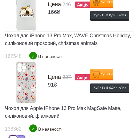
Купити
Цена
246
Акція
166
₴
Купить в один клик
Чохол для iPhone 13 Pro Max, WAVE Christmas Holiday,
силіконовий прозорий, christmas animals
162548
✓
В наявності
Купити
Цена
227
Акція
91
₴
Купить в один клик
Чохол для Apple iPhone 13 Pro Max MagSafe Matte,
силіконовий, фіалковий
138362
✓
В наявності