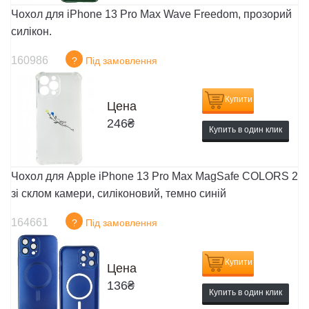
Чохол для iPhone 13 Pro Max Wave Freedom, прозорий
силікон.
160986
?
Під замовлення
Купити
Цена
246
₴
Купить в один клик
Чохол для Apple iPhone 13 Pro Max MagSafe COLORS 2
зі склом камери, силіконовий, темно синій
164661
?
Під замовлення
Купити
Цена
136
₴
Купить в один клик