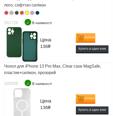
лого, софттач силікон
161726
✓
В наявності
Купити
Цена
136
₴
Купить в один клик
Чохол для iPhone 13 Pro Max, Clear case MagSafe,
пластик+силікон, прозорий
160838
✓
В наявності
Купити
Цена
136
₴
Купить в один клик