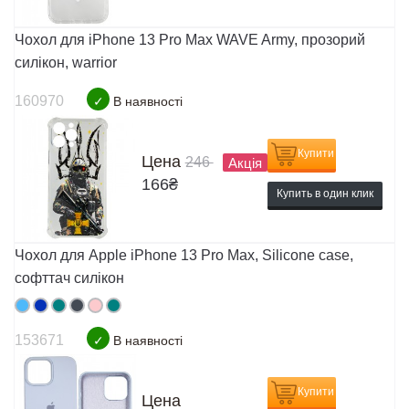
Чохол для iPhone 13 Pro Max WAVE Army, прозорий
силікон, warrior
160970
✓
В наявності
Купити
Цена
246
Акція
166
₴
Купить в один клик
Чохол для Apple iPhone 13 Pro Max, Silicone case,
софттач силікон
153671
✓
В наявності
Купити
Цена