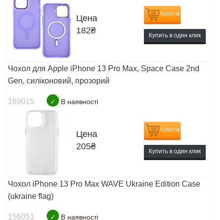
Купити
Цена
182
₴
Купить в один клик
Чохол для Apple iPhone 13 Pro Max, Space Case 2nd
Gen, силіконовий, прозорий
169015
✓
В наявності
Купити
Цена
205
₴
Купить в один клик
Чохол iPhone 13 Pro Max WAVE Ukraine Edition Case
(ukraine flag)
156051
✓
В наявності