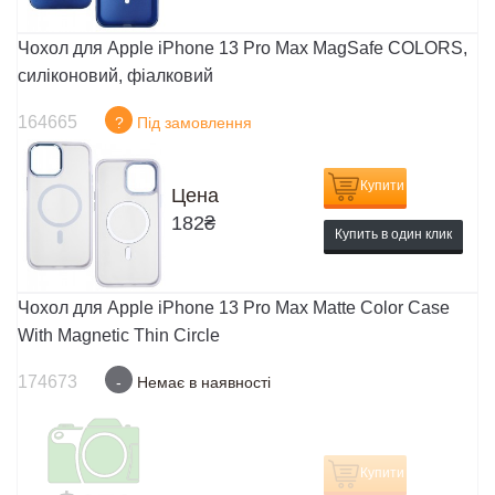
Чохол для Apple iPhone 13 Pro Max MagSafe COLORS,
силіконовий, фіалковий
164665
?
Під замовлення
Купити
Цена
182
₴
Купить в один клик
Чохол для Apple iPhone 13 Pro Max Matte Color Case
With Magnetic Thin Circle
174673
-
Немає в наявності
Купити