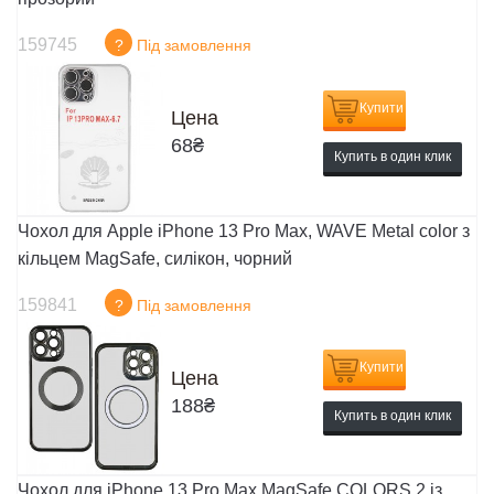
159745
?
Під замовлення
Купити
Цена
68
₴
Купить в один клик
Чохол для Apple iPhone 13 Pro Max, WAVE Metal color з
кільцем MagSafe, силікон, чорний
159841
?
Під замовлення
Купити
Цена
188
₴
Купить в один клик
Чохол для iPhone 13 Pro Max MagSafe COLORS 2 із