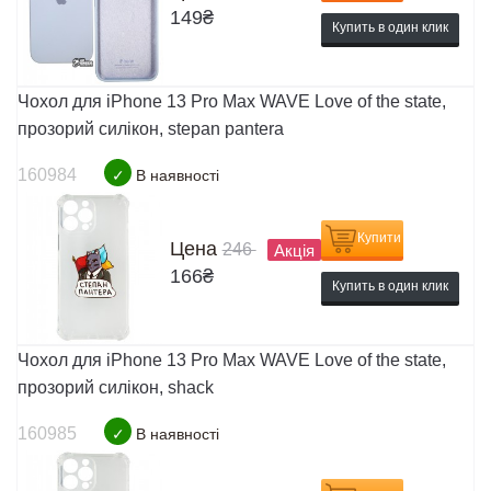
149
₴
Купить в один клик
Чохол для iPhone 13 Pro Max WAVE Love of the state,
прозорий силікон, stepan pantera
160984
✓
В наявності
Купити
Цена
246
Акція
166
₴
Купить в один клик
Чохол для iPhone 13 Pro Max WAVE Love of the state,
прозорий силікон, shack
160985
✓
В наявності