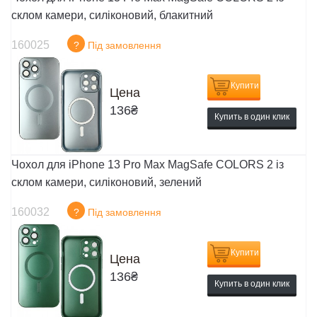
склом камери, силіконовий, блакитний
160025
?
Під замовлення
Купити
Цена
136
₴
Купить в один клик
Чохол для iPhone 13 Pro Max MagSafe COLORS 2 із
склом камери, силіконовий, зелений
160032
?
Під замовлення
Купити
Цена
136
₴
Купить в один клик