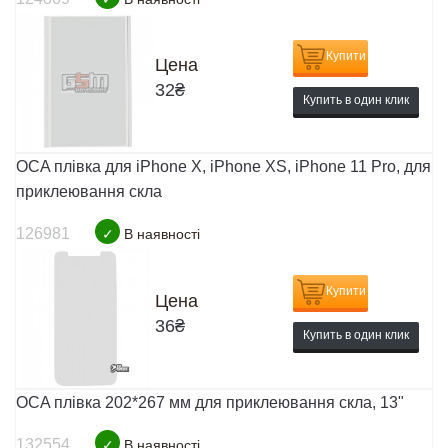
Купити
Цена
32
₴
Купить в один клик
OCA плівка для iPhone X, iPhone XS, iPhone 11 Pro, для
приклеювання скла
126981
✓
В наявності
Купити
Цена
36
₴
Купить в один клик
OCA плівка 202*267 мм для приклеювання скла, 13"
132554
✓
В наявності