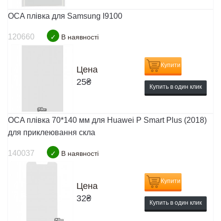
OCA плівка для Samsung I9100
120660
✓
В наявності
Купити
Цена
25
₴
Купить в один клик
OCA плівка 70*140 мм для Huawei P Smart Plus (2018)
для приклеювання скла
140037
✓
В наявності
Купити
Цена
32
₴
Купить в один клик