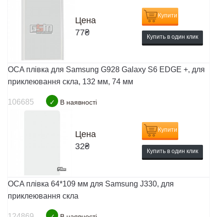
Купити
Цена
77
₴
Купить в один клик
OCA плівка для Samsung G928 Galaxy S6 EDGE +, для
приклеювання скла, 132 мм, 74 мм
106685
✓
В наявності
Купити
Цена
32
₴
Купить в один клик
OCA плівка 64*109 мм для Samsung J330, для
приклеювання скла
124869
✓
В наявності