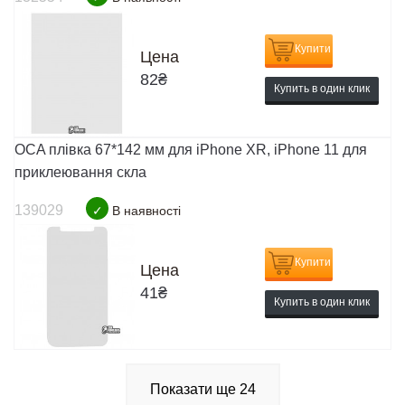
Купити
Цена
82
₴
Купить в один клик
OCA плівка 67*142 мм для iPhone XR, iPhone 11 для
приклеювання скла
139029
✓
В наявності
Купити
Цена
41
₴
Купить в один клик
Показати ще
24