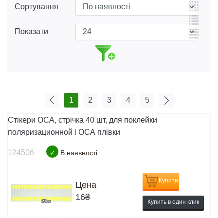
Сортування
Показати
1
2
3
4
5
Стікери OCA, стрічка 40 шт, для поклейки
поляризационной і ОСА плівки
124506
✓
В наявності
Купити
Цена
16
₴
Купить в один клик