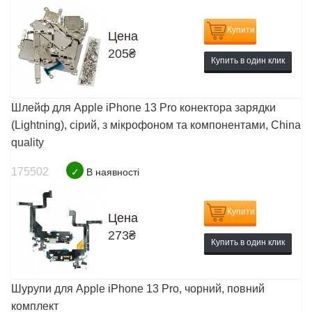
Купити
Цена
205
₴
Купить в один клик
Шлейф для Apple iPhone 13 Pro конектора зарядки
(Lightning), сірий, з мікрофоном та компонентами, China
quality
175502
✓
В наявності
Купити
Цена
273
₴
Купить в один клик
Шурупи для Apple iPhone 13 Pro, чорний, повний
комплект