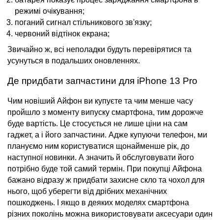
режимі очікування;
поганий сигнал стільникового зв'язку;
червоний відтінок екрана;
Звичайно ж, всі неполадки будуть перевірятися та
усунуться в подальших оновленнях.
Де придбати запчастини для iPhone 13 Pro
Чим новіший
Айфон
ви купуєте та чим менше часу
пройшло з моменту випуску смартфона, тим дорожче
буде
вартість
. Це стосується не лише
ціни
на сам
гаджет, а і його
запчастини
. Адже купуючи телефон, ми
плануємо ним користуватися щонайменше рік, до
наступної новинки. А значить й обслуговувати його
потрібно буде той самий термін. При покупці Айфона
бажано відразу ж придбати захисне скло та чохол для
нього, щоб уберегти від дрібних механічних
пошкоджень. І якщо в деяких моделях смартфона
різних поколінь можна використовувати аксесуари один