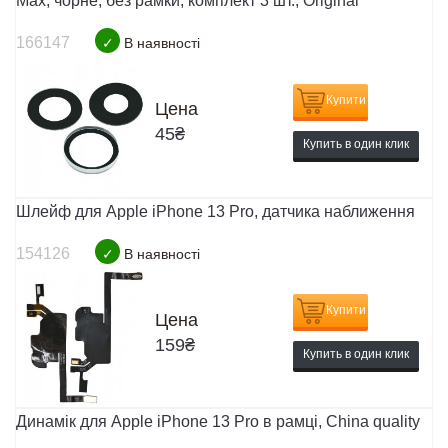
Max, чорне, без рамки, комплект 3 шт., Original
166147
✓
В наявності
Купити
Цена
45
₴
Купить в один клик
Шлейф для Apple iPhone 13 Pro, датчика наближення
154126
✓
В наявності
Купити
Цена
159
₴
Купить в один клик
Динамік для Apple iPhone 13 Pro в рамці, China quality