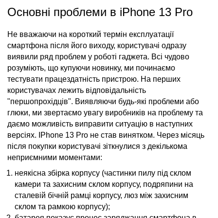
Основні проблеми в iPhone 13 Pro
Не вважаючи на короткий термін експлуатації
смартфона після його виходу, користувачі одразу
виявили ряд проблем у роботі гаджета. Всі чудово
розуміють, що купуючи новинку, ми починаємо
тестувати працездатність пристрою. На перших
користувачах лежить відповідальність
"першопрохідців". Виявляючи будь-які проблеми або
глюки, ми звертаємо увагу виробників на проблему та
даємо можливість виправити ситуацію в наступних
версіях.
IPhone 13 Pro
не став винятком. Через місяць
після покупки користувачі зіткнулися з декількома
неприємними моментами:
неякісна збірка корпусу (частинки пилу під склом
камери та захисним склом корпусу, подряпини на
сталевій бічній рамці корпусу, люз між захисним
склом та рамкою корпусу);
батарея показує процес заряджання смартфона в