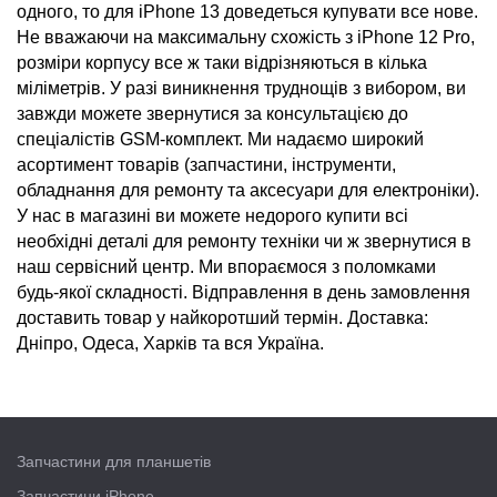
одного, то для
iPhone
13 доведеться купувати все нове.
Не вважаючи на максимальну схожість з
iPhone
12 Pro,
розміри корпусу все ж таки відрізняються в кілька
міліметрів. У разі виникнення труднощів з вибором, ви
завжди можете звернутися за консультацією до
спеціалістів
GSM-комплект
. Ми надаємо широкий
асортимент
товарів (
запчастини
, інструменти,
обладнання для ремонту та аксесуари для електроніки).
У нас в магазині ви можете
недорого
купити
всі
необхідні
деталі
для ремонту техніки чи ж звернутися в
наш сервісний центр. Ми впораємося з поломками
будь-якої складності. Відправлення в день замовлення
доставить товар у найкоротший термін.
Доставка
:
Дніпро
,
Одеса
,
Харків
та вся
Україна
.
Запчастини для планшетів
Запчастини iPhone