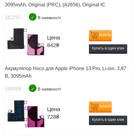
3095mAh, Original (PRC), (A2656), Original IC
162297
✓
В наявності
Купити
Цена
842
₴
Купить в один клик
Акумулятор Hoco для Apple iPhone 13 Pro, Li-ion, 3,87
B, 3095mAh
169088
✓
В наявності
Купити
Цена
728
₴
Купить в один клик