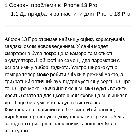
Основні проблеми в iPhone 13 Pro
Де придбати запчастини для iPhone 13 Pro
Айфон 13 Про
отримав найвищу оцінку користувачів
завдяки своїм нововведенням. У даній моделі
смартфона була покращена камера та місткість
акумулятора. Найчастіше саме ці два параметри є
основними у виборі гаджета. Ультра-ширококутна
камера тепер може робити знімки в режимі макро, а
трикратний оптичний зум підтримується у версії
13 Про
та
13 Про
Макс. Звичайно якісні знімки будуть важити
досить багато та для цього обсяг сховища збільшився
до 1Т, що безсумнівно радує користувачів.
Комплектація залишилася без змін. Як й раніше,
виробники пропонують докуповувати окремо кабель
зарядного пристрою, навушники та інші необхідні
аксесуари.