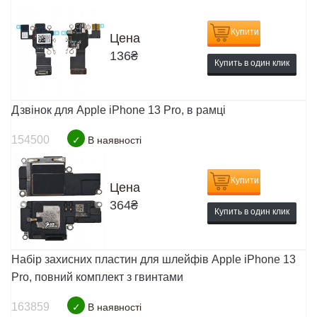
Купити
Цена
136
₴
Купить в один клик
Дзвінок для Apple iPhone 13 Pro, в рамці
154500
✓
В наявності
Купити
Цена
364
₴
Купить в один клик
Набір захисних пластин для шлейфів Apple iPhone 13
Pro, повний комплект з гвинтами
163859
✓
В наявності