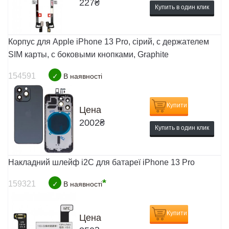
227
₴
Купить в один клик
Корпус для Apple iPhone 13 Pro, сірий, с держателем
SIM карты, с боковыми кнопками, Graphite
154591
✓
В наявності
Купити
Цена
2002
₴
Купить в один клик
Накладний шлейф i2C для батареї iPhone 13 Pro
*
159321
✓
В наявності
Купити
Цена