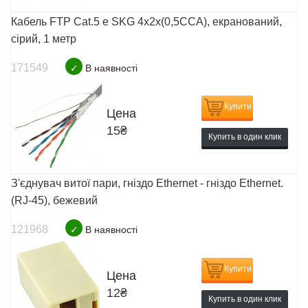
Кабель FTP Cat.5 e SKG 4x2x(0,5CCA), екранований,
сірий, 1 метр
171549
✓
В наявності
Купити
Цена
15
₴
Купить в один клик
З'єднувач витої пари, гніздо Ethernet - гніздо Ethernet.
(RJ-45), бежевий
121968
✓
В наявності
Купити
Цена
12
₴
Купить в один клик