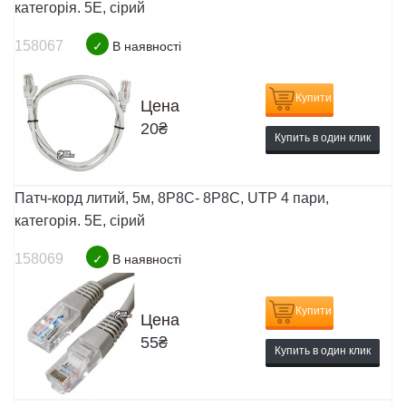
категорія. 5E, сірий
158067
✓
В наявності
Купити
Цена
20
₴
Купить в один клик
Патч-корд литий, 5м, 8Р8С- 8Р8С, UTP 4 пари,
категорія. 5E, сірий
158069
✓
В наявності
Купити
Цена
55
₴
Купить в один клик