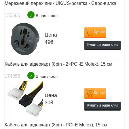
Мережевий перехідник UK/US-розетка - Євро-вилка
155505
✓
В наявності
Купити
Цена
49
₴
Купить в один клик
Кабель для відеокарт (8pin - 2×PCI-E Molex), 15 см
174855
✓
В наявності
Купити
Цена
30
₴
Купить в один клик
Кабель для відеокарт (8pin - PCI-E Molex), 15 см