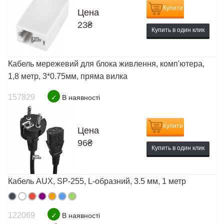
Купити
Цена
23
₴
Купить в один клик
Кабель мережевий для блока живлення, комп'ютера,
1,8 метр, 3*0.75мм, пряма вилка
157829
✓
В наявності
Купити
Цена
96
₴
Купить в один клик
Кабель AUX, SP-255, L-образний, 3.5 мм, 1 метр
122069
✓
В наявності