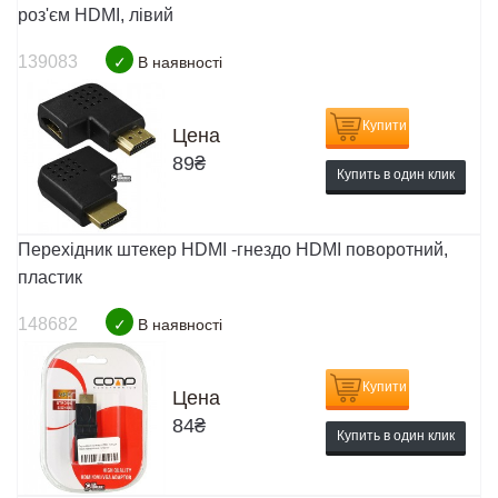
роз'єм HDMI, лівий
139083
✓
В наявності
Купити
Цена
89
₴
Купить в один клик
Перехідник штекер HDMI -гнездо HDMI поворотний,
пластик
148682
✓
В наявності
Купити
Цена
84
₴
Купить в один клик