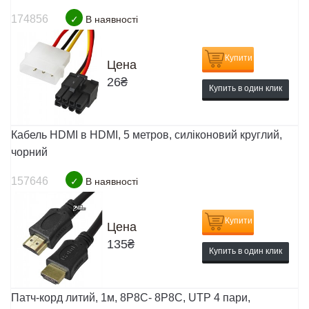
174856
✓
В наявності
Купити
Цена
26
₴
Купить в один клик
Кабель HDMI в HDMI, 5 метров, силіконовий круглий,
чорний
157646
✓
В наявності
Купити
Цена
135
₴
Купить в один клик
Патч-корд литий, 1м, 8Р8С- 8Р8С, UTP 4 пари,