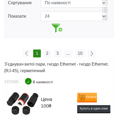
Сортування
Показати
1
2
3
...
10
З'єднувач витої пари, гніздо Ethernet - гніздо Ethernet.
(RJ-45), герметичний
165568
✓
В наявності
Купити
Цена
100
₴
Купить в один клик