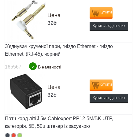
Купити
Цена
32
₴
Купить в один клик
З'єднувач крученої пари, гніздо Ethernet - гніздо
Ethernet. (RJ-45), чорний
165567
✓
В наявності
Купити
Цена
32
₴
Купить в один клик
Патч-корд літій 5м Cablexpert PP12-5M/BK UTP,
категорія. 5E, 50u штекер із засувкою