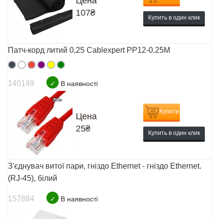
Цена
107
₴
Купить в один клик
Патч-корд литий 0,25 Cablexpert PP12-0.25M
140149
✓
В наявності
Купити
Цена
25
₴
Купить в один клик
З'єднувач витої пари, гніздо Ethernet - гніздо Ethernet.
(RJ-45), білий
157884
✓
В наявності