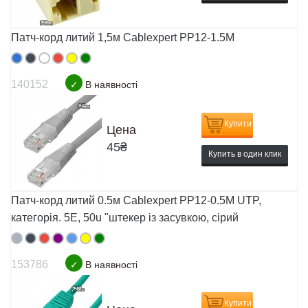
Патч-корд литий 1,5м Cablexpert PP12-1.5M
140152
✓
В наявності
Купити
Цена
45
₴
Купить в один клик
Патч-корд литий 0.5м Cablexpert PP12-0.5M UTP,
категорія. 5E, 50u "штекер із засувкою, сірий
153786
✓
В наявності
Купити