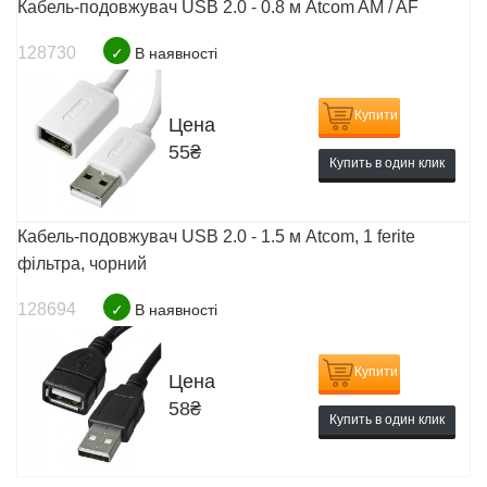
Кабель-подовжувач USB 2.0 - 0.8 м Atcom AM / AF
128730
✓
В наявності
Купити
Цена
55
₴
Купить в один клик
Кабель-подовжувач USB 2.0 - 1.5 м Atcom, 1 ferite
фільтра, чорний
128694
✓
В наявності
Купити
Цена
58
₴
Купить в один клик