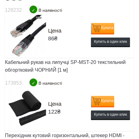
128232
✓
В наявності
Купити
Цена
86
₴
Купить в один клик
Кабельний рукав на липучці SP-MST-20 текстильний
обгортковий ЧОРНИЙ [1 м]
173853
✓
В наявності
Купити
Цена
122
₴
Купить в один клик
Перехідник кутовий горизонтальний, штекер HDMI -