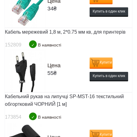
Цена
34
₴
Купить в один клик
Кабель мережевий 1,8 м, 2*0.75 мм кв, для принтерів
152809
✓
В наявності
Купити
Цена
55
₴
Купить в один клик
Кабельний рукав на липучці SP-MST-16 текстильний
обгортковий ЧОРНИЙ [1 м]
173854
✓
В наявності
Купити