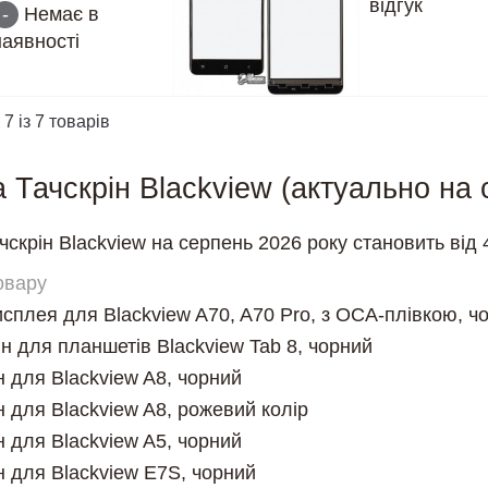
відгук
-
Немає в
наявності
 7 із 7 товарів
а Тачскрін Blackview (актуально на
чскрін Blackview на серпень 2026 року становить від 
овару
исплея для Blackview A70, A70 Pro, з OCA-плівкою, ч
н для планшетів Blackview Tab 8, чорний
н для Blackview A8, чорний
н для Blackview A8, рожевий колір
н для Blackview A5, чорний
н для Blackview E7S, чорний