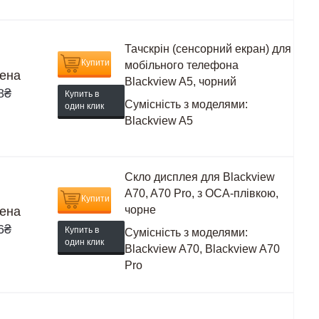
Тачскрін (сенсорний екран) для
Купити
мобільного телефона
ена
Blackview A5, чорний
8
₴
Купить в
Сумісність з моделями:
один клик
Blackview A5
Скло дисплея для Blackview
A70, A70 Pro, з OCA-плівкою,
Купити
чорне
ена
6
₴
Купить в
Сумісність з моделями:
один клик
Blackview A70, Blackview A70
Pro