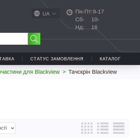
Пн-Пт:
9-17
UA
Сб-
10-
Нд:
16
ТАВКА
СТАТУС ЗАМОВЛЕННЯ
КАТАЛОГ
частини для Blackview
>
Тачскрін Blackview