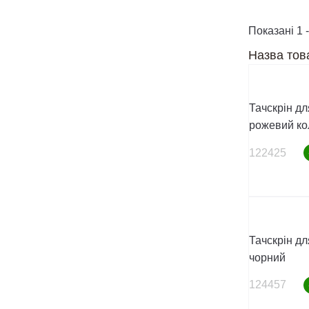
Показані 1 -
Назва тов
Тачскрін дл
рожевий ко
122425
Тачскрін дл
чорний
124457