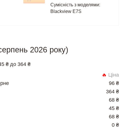
Сумісність з моделями:
Blackview E7S
 серпень 2026 року)
45 ₴ до 364 ₴
🔥
Ціна
орне
96 ₴
364 ₴
68 ₴
45 ₴
68 ₴
0 ₴