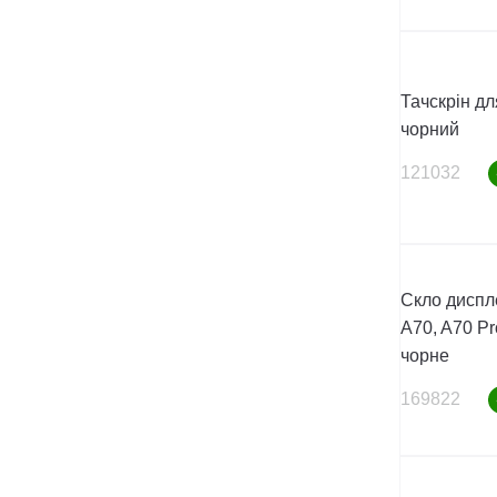
Тачскрін дл
чорний
121032
Скло диспл
A70, A70 Pr
чорне
169822