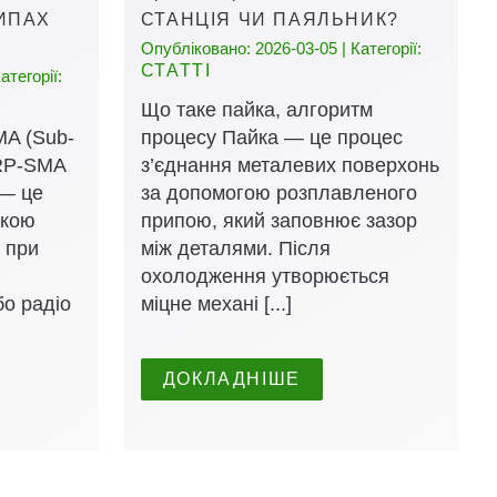
ИПАХ
СТАНЦІЯ ЧИ ПАЯЛЬНИК?
Опубліковано: 2026-03-05 | Категорії:
СТАТТІ
атегорії:
Що таке пайка, алгоритм
MA (Sub-
процесу Пайка — це процес
 RP-SMA
з’єднання металевих поверхонь
 — це
за допомогою розплавленого
якою
припою, який заповнює зазор
 при
між деталями. Після
охолодження утворюється
бо радіо
міцне механі [...]
ДОКЛАДНІШЕ