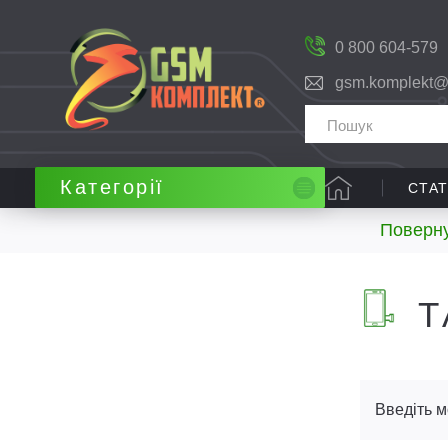
0 800 604-579
gsm.komplekt@
Категорії
СТАТ
Поверну
Т
Введіть м