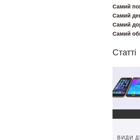
Самий по
Самий де
Самий до
Самий об
Cтатті
ВИДИ ДИ