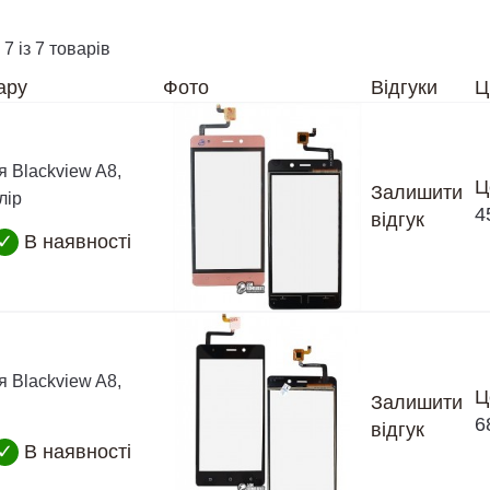
 7 із 7 товарів
ару
Фото
Відгуки
Ц
я Blackview A8,
Ц
Залишити
лір
4
відгук
✓
В наявності
я Blackview A8,
Ц
Залишити
6
відгук
✓
В наявності