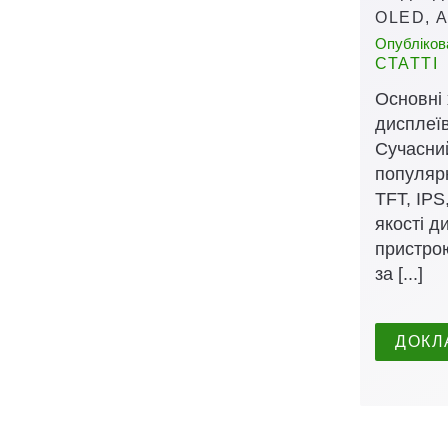
OLED, 
Опублікова
СТАТТІ
Основні
дисплеї
Сучасний
популяр
TFT, IP
якості 
пристро
за [...]
ДОКЛ