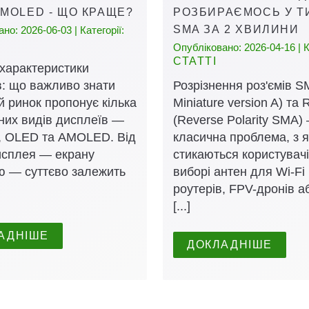
AMOLED - ЩО КРАЩЕ?
РОЗБИРАЄМОСЬ У Т
SMA ЗА 2 ХВИЛИНИ
но: 2026-06-03 | Категорії:
Опубліковано: 2026-04-16 | К
СТАТТІ
 характеристики
в: що важливо знати
Розрізнення роз'ємів S
 ринок пропонує кілька
Miniature version A) та
них видів дисплеїв —
(Reverse Polarity SMA)
S, OLED та AMOLED. Від
класична проблема, з 
дисплея — екрану
стикаються користувачі
ю — суттєво залежить
виборі антен для Wi-Fi
роутерів, FPV-дронів а
[...]
АДНІШЕ
ДОКЛАДНІШЕ