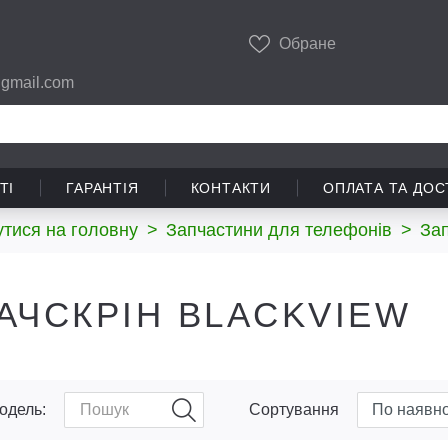
Обране
gmail.com
ТІ
ГАРАНТІЯ
КОНТАКТИ
ОПЛАТА ТА ДОС
тися на головну
>
Запчастини для телефонів
>
Зап
АЧСКРІН BLACKVIEW
одель:
Сортування