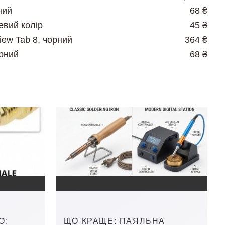
ний
68 ₴
евий колір
45 ₴
iew Tab 8, чорний
364 ₴
орний
68 ₴
О:
ЩО КРАЩЕ: ПАЯЛЬНА