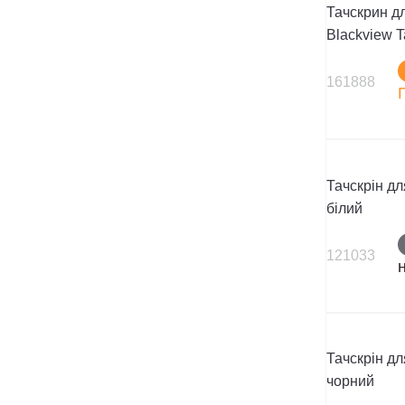
Тачскрин д
Blackview T
161888
Тачскрін дл
білий
121033
Тачскрін дл
чорний