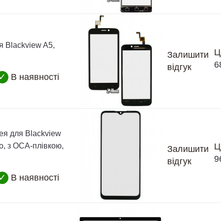
я Blackview A5,
Ц
Залишити
6
відгук
✓
В наявності
ея для Blackview
o, з OCA-плівкою,
Ц
Залишити
9
відгук
✓
В наявності