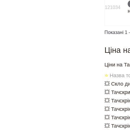
121034
Показані 1 -
Ціна н
Ціни на Та
⭐
Назва т
💥 Скло д
💥 Тачскри
💥 Тачскрі
💥 Тачскрі
💥 Тачскрі
💥 Тачскрі