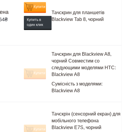
Купити
ена
Тачскрин для планшетів
64
₴
Blackview Tab 8, чорний
Купить в
один клик
Тачскрин для Blackview A8,
чорний Совместим со
следующими моделями HTC:
Купити
Blackview A8
Сумісність з моделями:
Blackview A8
Тачскрін (сенсорний екран) для
мобільного телефона
Blackview E7S, чорний
Купити