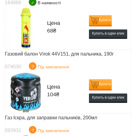
164866
✓
В наявності
Купити
Цена
68
₴
Купить в один клик
Газовий балон Virok 44V151, для пальника, 190г
074030
?
Під замовлення
Купити
Цена
104
₴
Купить в один клик
Газ Іскра, для заправки пальників, 200мл
093931
?
Під замовлення