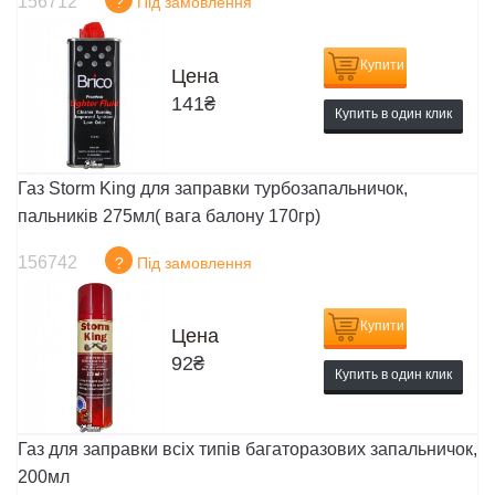
156712
?
Під замовлення
Купити
Цена
141
₴
Купить в один клик
Газ Storm King для заправки турбозапальничок,
пальників 275мл( вага балону 170гр)
156742
?
Під замовлення
Купити
Цена
92
₴
Купить в один клик
Газ для заправки всіх типів багаторазових запальничок,
200мл