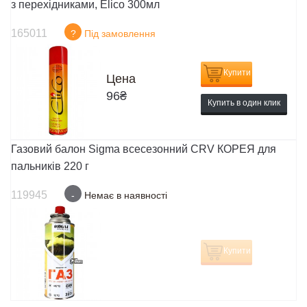
з перехідниками, Elico 300мл
165011
?
Під замовлення
Купити
Цена
96
₴
Купить в один клик
Газовий балон Sigma всесезонний CRV КОРЕЯ для
пальників 220 г
119945
-
Немає в наявності
Купити