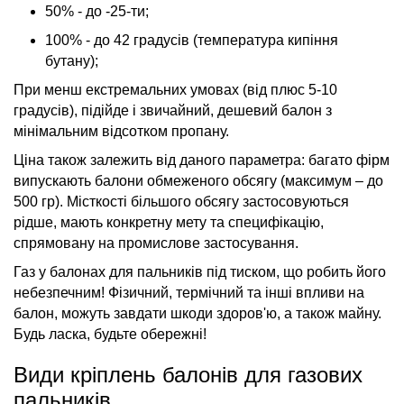
50% - до -25-ти;
100% - до 42 градусів (температура кипіння
бутану);
При менш екстремальних умовах (від плюс 5-10
градусів), підійде і звичайний, дешевий балон з
мінімальним відсотком пропану.
Ціна також залежить від даного параметра: багато фірм
випускають балони обмеженого обсягу (максимум – до
500 гр). Місткості більшого обсягу застосовуються
рідше, мають конкретну мету та специфікацію,
спрямовану на промислове застосування.
Газ у балонах для пальників під тиском, що робить його
небезпечним! Фізичний, термічний та інші впливи на
балон, можуть завдати шкоди здоров'ю, а також майну.
Будь ласка, будьте обережні!
Види кріплень балонів для газових
пальників