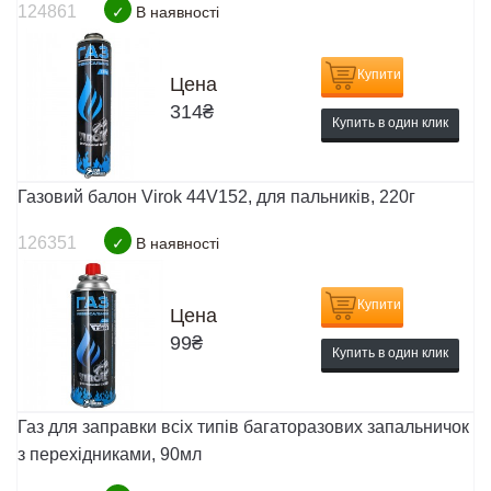
124861
✓
В наявності
Купити
Цена
314
₴
Купить в один клик
Газовий балон Virok 44V152, для пальників, 220г
126351
✓
В наявності
Купити
Цена
99
₴
Купить в один клик
Газ для заправки всіх типів багаторазових запальничок
з перехідниками, 90мл