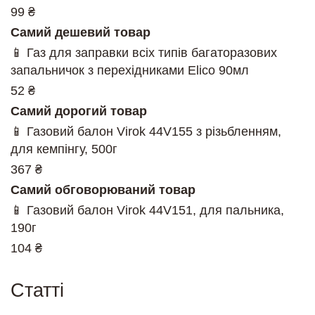
99 ₴
Самий дешевий товар
📱 Газ для заправки всіх типів багаторазових
запальничок з перехідниками Elico 90мл
52 ₴
Самий дорогий товар
📱 Газовий балон Virok 44V155 з різьбленням,
для кемпінгу, 500г
367 ₴
Самий обговорюваний товар
📱 Газовий балон Virok 44V151, для пальника,
190г
104 ₴
Cтатті