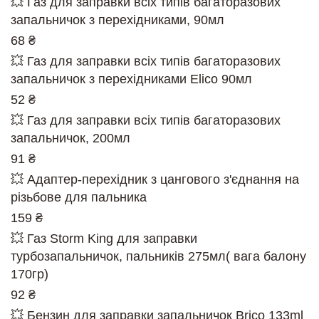
💥 Газ для заправки всіх типів багаторазових
запальничок з перехідниками, 90мл
68 ₴
💥 Газ для заправки всіх типів багаторазових
запальничок з перехідниками Elico 90мл
52 ₴
💥 Газ для заправки всіх типів багаторазових
запальничок, 200мл
91 ₴
💥 Адаптер-перехідник з цангового з'єднання на
різьбове для пальника
159 ₴
💥 Газ Storm King для заправки
турбозапальничок, пальників 275мл( вага балону
170гр)
92 ₴
💥 Бензин для заправки запальничок Brico 133ml