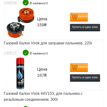
156838
✓
В наявності
Купити
Цена
159
₴
Купить в один клик
Газовий балон Virok для заправки пальників, 220г
130015
✓
В наявності
Купити
Цена
167
₴
Купить в один клик
Газовий балон Virok 44V153, для пальника с
резьбовым соединением, 300г