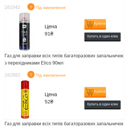
161042
?
Під замовлення
Купити
Цена
91
₴
Купить в один клик
Газ для заправки всіх типів багаторазових запальничок
з перехідниками Elico 90мл
162883
?
Під замовлення
Купити
Цена
52
₴
Купить в один клик
Газ для заправки всіх типів багаторазових запальничок