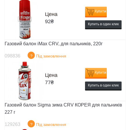
Купити
Цена
92
₴
Купить в один клик
Газовий балон iMax CRV, для пальників, 220г
098836
?
Під замовлення
Купити
Цена
77
₴
Купить в один клик
Газовий балон Sigma зима CRV КОРЕЯ для пальників
227 г
129263
?
Під замовлення