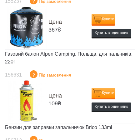
155237
?
Під замовлення
Купити
Цена
367
₴
Купить в один клик
Газовий балон Alpen Camping, Польща, для пальників,
220г
156631
?
Під замовлення
Купити
Цена
109
₴
Купить в один клик
Бензин для заправки запальничок Brico 133ml