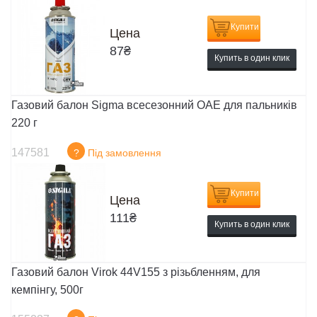
Купити
Цена
87
₴
Купить в один клик
Газовий балон Sigma всесезонний ОАЕ для пальників
220 г
147581
?
Під замовлення
Купити
Цена
111
₴
Купить в один клик
Газовий балон Virok 44V155 з різьбленням, для
кемпінгу, 500г