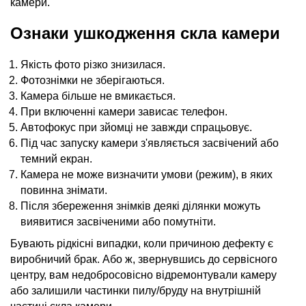
камери
.
Ознаки ушкодження
скла камери
Якість фото різко знизилася.
Фотознімки не зберігаються.
Камера більше не вмикається.
При включенні
камери
зависає телефон.
Автофокус при зйомці не завжди спрацьовує.
Під час запуску
камери
з'являється засвічений або
темний екран.
Камера не може визначити умови (режим), в яких
повинна знімати.
Після збереження знімків деякі ділянки можуть
виявитися засвіченими або помутніти.
Бувають рідкісні випадки, коли причиною дефекту є
виробничий брак. Або ж, звернувшись до сервісного
центру, вам недобросовісно відремонтували камеру
або залишили частинки пилу/бруду на внутрішній