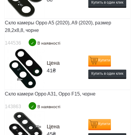
Купить в один клик
Скло камеры Oppo A5 (2020), A9 (2020), размер
28,2х8,8, чорне
144536
✓
В наявності
Купити
Цена
41
₴
Купить в один клик
Скло камери Oppo A31, Oppo F15, чорне
143863
✓
В наявності
Купити
Цена
45
₴