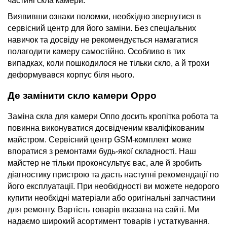
частині
скла камери
.
Виявивши ознаки поломки, необхідно звернутися в
сервісний центр для його заміни. Без спеціальних
навичок та досвіду не рекомендується намагатися
полагодити камеру самостійно. Особливо в тих
випадках, коли пошкодилося не тільки скло, а й трохи
деформувався корпус біля нього.
Де замінити скло
камери Oppo
Заміна
скла для камери Оппо
досить кропітка робота та
повинна виконуватися досвідченим кваліфікованим
майстром. Сервісний центр
GSM-комплект
може
впоратися з ремонтами будь-якої складності. Наш
майстер не тільки проконсультує вас, але й зробить
діагностику пристрою та дасть наступні рекомендації по
його експлуатації. При необхідності ви можете
недорого
купити
необхідні матеріали або оригінальні
запчастини
для ремонту.
Вартість
товарів вказана на сайті. Ми
надаємо широкий
асортимент
товарів і устаткування.