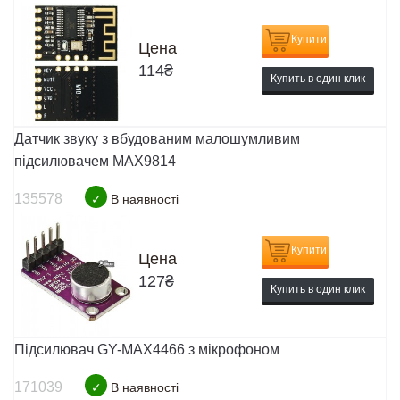
Купити
Цена
114
₴
Купить в один клик
Датчик звуку з вбудованим малошумливим
підсилювачем MAX9814
135578
✓
В наявності
Купити
Цена
127
₴
Купить в один клик
Підсилювач GY-MAX4466 з мікрофоном
171039
✓
В наявності