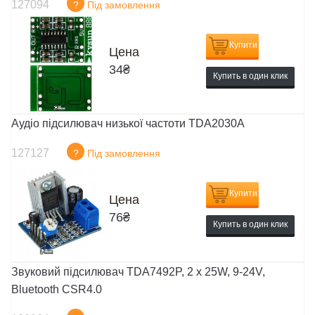
127094
?
Під замовлення
Купити
Цена
34
₴
Купить в один клик
Аудіо підсилювач низької частоти TDA2030A
127127
?
Під замовлення
Купити
Цена
76
₴
Купить в один клик
Звуковий підсилювач TDA7492P, 2 x 25W, 9-24V,
Bluetooth CSR4.0