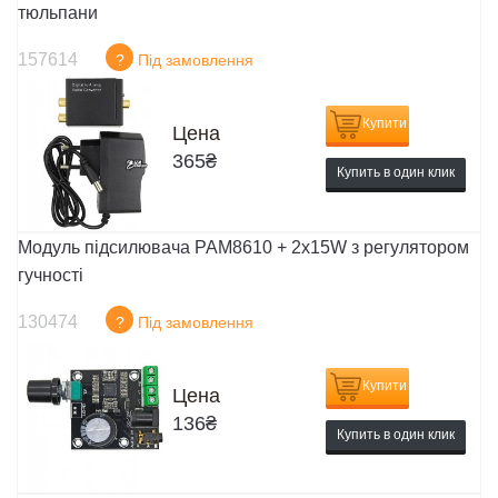
тюльпани
157614
?
Під замовлення
Купити
Цена
365
₴
Купить в один клик
Модуль підсилювача PAM8610 + 2x15W з регулятором
гучності
130474
?
Під замовлення
Купити
Цена
136
₴
Купить в один клик