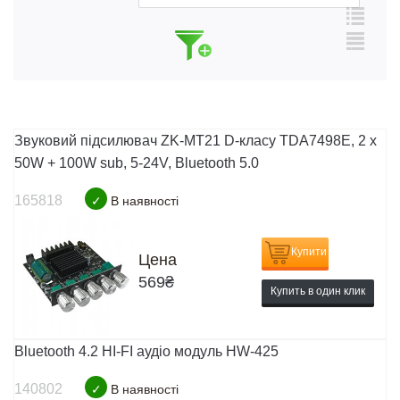
Звуковий підсилювач ZK-MT21 D-класу TDA7498E, 2 x
50W + 100W sub, 5-24V, Bluetooth 5.0
165818
✓
В наявності
Купити
Цена
569
₴
Купить в один клик
Bluetooth 4.2 HI-FI аудіо модуль HW-425
140802
✓
В наявності