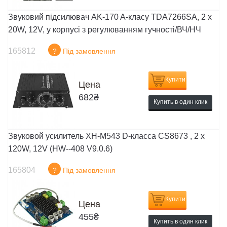
Звуковий підсилювач AK-170 A-класу TDA7266SA, 2 x
20W, 12V, у корпусі з регулюванням гучності/ВЧ/НЧ
165812
?
Під замовлення
Купити
Цена
682
₴
Купить в один клик
Звуковой усилитель XH-M543 D-класса CS8673 , 2 x
120W, 12V (HW--408 V9.0.6)
165804
?
Під замовлення
Купити
Цена
455
₴
Купить в один клик