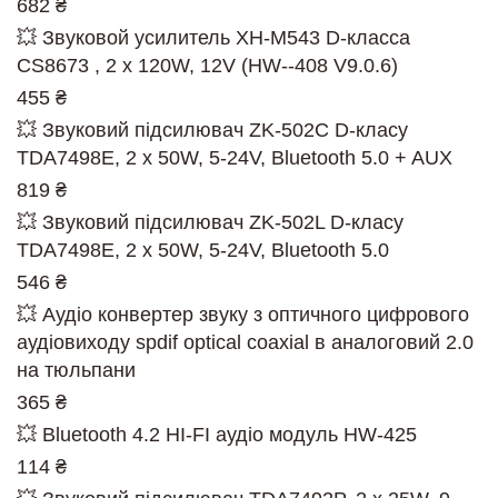
682 ₴
💥 Звуковой усилитель XH-M543 D-класса
CS8673 , 2 x 120W, 12V (HW--408 V9.0.6)
455 ₴
💥 Звуковий підсилювач ZK-502C D-класу
TDA7498E, 2 x 50W, 5-24V, Bluetooth 5.0 + AUX
819 ₴
💥 Звуковий підсилювач ZK-502L D-класу
TDA7498E, 2 x 50W, 5-24V, Bluetooth 5.0
546 ₴
💥 Аудіо конвертер звуку з оптичного цифрового
аудіовиходу spdif optical coaxial в аналоговий 2.0
на тюльпани
365 ₴
💥 Bluetooth 4.2 HI-FI аудіо модуль HW-425
114 ₴