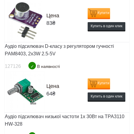
Купити
Цена
83
₴
Купить в один клик
Аудіо підсилювач D-класу з регулятором гучності
PAM8403, 2x3W 2.5-5V
127126
✓
В наявності
Купити
Цена
64
₴
Купить в один клик
Аудіо підсилювач низької частоти 1х 30Вт на TPA3110
HW-328