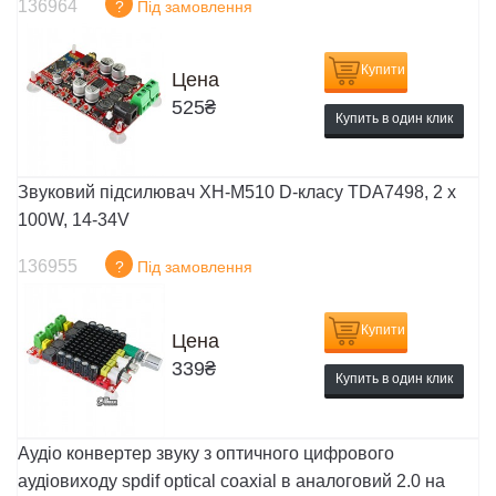
136964
?
Під замовлення
Купити
Цена
525
₴
Купить в один клик
Звуковий підсилювач XH-M510 D-класу TDA7498, 2 x
100W, 14-34V
136955
?
Під замовлення
Купити
Цена
339
₴
Купить в один клик
Аудіо конвертер звуку з оптичного цифрового
аудіовиходу spdif optical coaxial в аналоговий 2.0 на