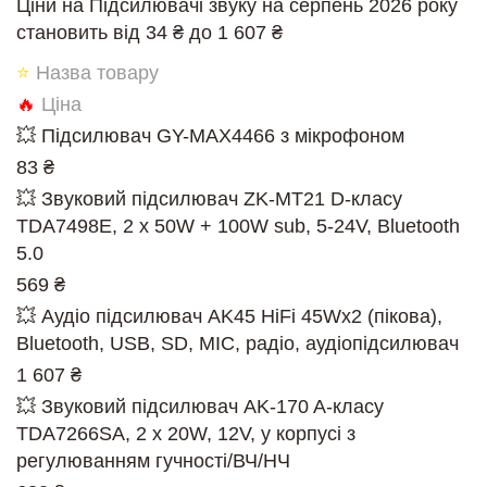
Ціни на Підсилювачі звуку на серпень 2026 року
становить від 34 ₴ до 1 607 ₴
⭐
Назва товару
🔥
Ціна
💥 Підсилювач GY-MAX4466 з мікрофоном
83 ₴
💥 Звуковий підсилювач ZK-MT21 D-класу
TDA7498E, 2 x 50W + 100W sub, 5-24V, Bluetooth
5.0
569 ₴
💥 Аудіо підсилювач AK45 HiFi 45Wx2 (пікова),
Bluetooth, USB, SD, MIC, радіо, аудіопідсилювач
1 607 ₴
💥 Звуковий підсилювач AK-170 A-класу
TDA7266SA, 2 x 20W, 12V, у корпусі з
регулюванням гучності/ВЧ/НЧ