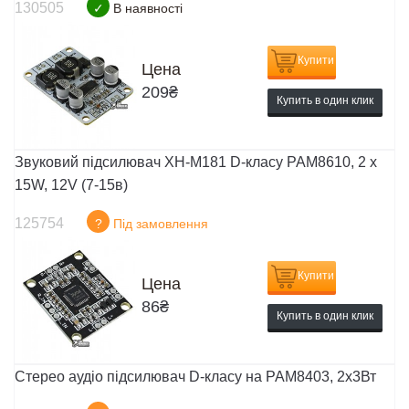
130505
✓
В наявності
Купити
Цена
209
₴
Купить в один клик
Звуковий підсилювач XH-M181 D-класу PAM8610, 2 x
15W, 12V (7-15в)
125754
?
Під замовлення
Купити
Цена
86
₴
Купить в один клик
Cтерео аудіо підсилювач D-класу на PAM8403, 2х3Вт