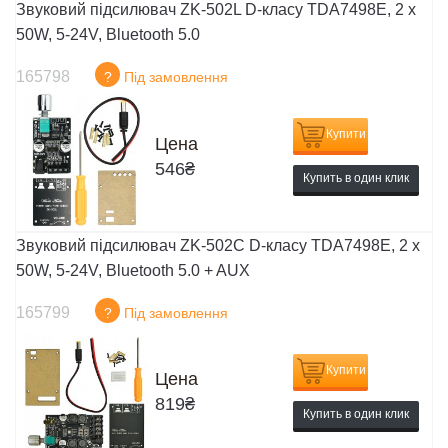
Звуковий підсилювач ZK-502L D-класу TDA7498E, 2 x
50W, 5-24V, Bluetooth 5.0
165798
?
Під замовлення
Купити
Цена
546
₴
Купить в один клик
Звуковий підсилювач ZK-502C D-класу TDA7498E, 2 x
50W, 5-24V, Bluetooth 5.0 + AUX
165799
?
Під замовлення
Купити
Цена
819
₴
Купить в один клик