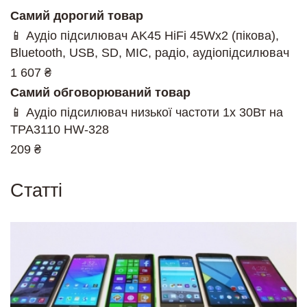
Самий дорогий товар
📱 Аудіо підсилювач AK45 HiFi 45Wx2 (пікова),
Bluetooth, USB, SD, MIC, радіо, аудіопідсилювач
1 607 ₴
Самий обговорюваний товар
📱 Аудіо підсилювач низької частоти 1х 30Вт на
TPA3110 HW-328
209 ₴
Cтатті