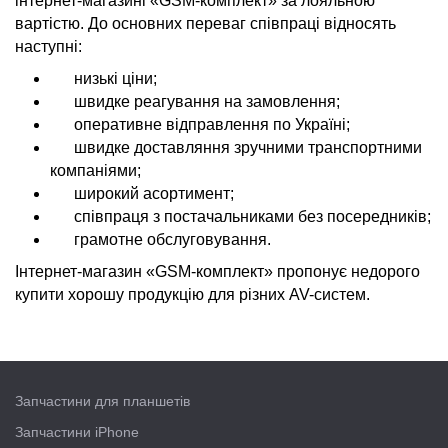
інтернет-магазині «GSM-комплект» за лояльною
вартістю. До основних переваг співпраці відносять
наступні:
низькі ціни;
швидке реагування на замовлення;
оперативне відправлення по Україні;
швидке доставляння зручними транспортними
компаніями;
широкий асортимент;
співпраця з постачальниками без посередників;
грамотне обслуговування.
Інтернет-магазин «GSM-комплект» пропонує недорого
купити хорошу продукцію для різних AV-систем.
Запчастини для планшетів
Запчастини iPhone