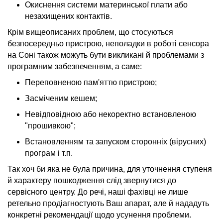
Окиснення системи материнської плати або
незахищених контактів.
Крім вищеописаних проблем, що стосуються
безпосередньо пристрою, неполадки в роботі сенсора
на Соні також можуть бути викликані й проблемами з
програмним забезпеченням, а саме:
Переповненою пам'яттю пристрою;
Засміченим кешем;
Невідповідною або некоректно встановленою
"прошивкою";
Встановленням та запуском сторонніх (вірусних)
програм і т.п.
Так хоч би яка не була причина, для уточнення ступеня
й характеру пошкодження слід звернутися до
сервісного центру. До речі, наші фахівці не лише
ретельно продіагностують Ваш апарат, але й нададуть
конкретні рекомендації щодо усунення проблеми.