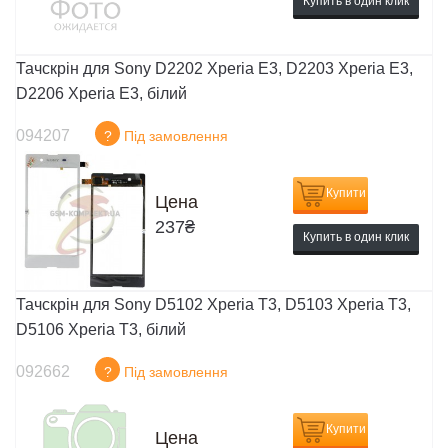
Купить в один клик
Тачскрін для Sony D2202 Xperia E3, D2203 Xperia E3,
D2206 Xperia E3, білий
094207
?
Під замовлення
Купити
Цена
237
₴
Купить в один клик
Тачскрін для Sony D5102 Xperia T3, D5103 Xperia T3,
D5106 Xperia T3, білий
092662
?
Під замовлення
Купити
Цена