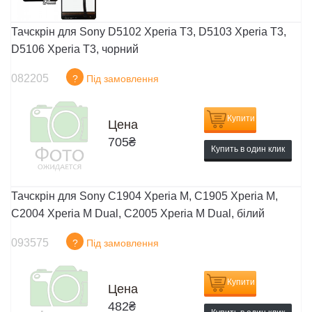
Тачскрін для Sony D5102 Xperia T3, D5103 Xperia T3,
D5106 Xperia T3, чорний
082205
?
Під замовлення
Купити
Цена
705
₴
Купить в один клик
Тачскрін для Sony C1904 Xperia M, C1905 Xperia M,
C2004 Xperia M Dual, C2005 Xperia M Dual, білий
093575
?
Під замовлення
Купити
Цена
482
₴