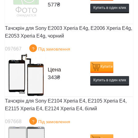
577
₴
Купить в один клик
Тачскрін для Sony E2003 Xperia E4g, E2006 Xperia E4g,
E2053 Xperia E4g, чорний
097667
?
Під замовлення
Купити
Цена
343
₴
Купить в один клик
Тачскрін для Sony E2104 Xperia E4, E2105 Xperia E4,
E2115 Xperia E4, E2124 Xperia E4, білий
097668
?
Під замовлення