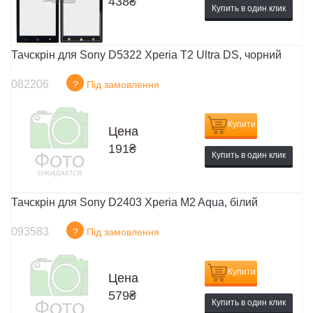
438
₴
Купить в один клик
Тачскрін для Sony D5322 Xperia T2 Ultra DS, чорний
082206
?
Під замовлення
Купити
Цена
191
₴
Купить в один клик
Тачскрін для Sony D2403 Xperia M2 Aqua, білий
093583
?
Під замовлення
Купити
Цена
579
₴
Купить в один клик