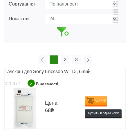
Сортування
Показати
1
2
3
Тачскрін для Sony Ericsson WT13, білий
020377
✓
В наявності
Купити
Цена
68
₴
Купить в один клик