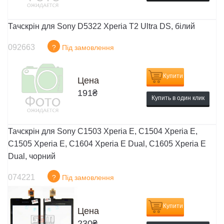
Тачскрін для Sony D5322 Xperia T2 Ultra DS, білий
092663
?
Під замовлення
Купити
Цена
191
₴
Купить в один клик
Тачскрін для Sony C1503 Xperia E, C1504 Xperia E,
C1505 Xperia E, C1604 Xperia E Dual, C1605 Xperia E
Dual, чорний
074221
?
Під замовлення
Купити
Цена
230
₴