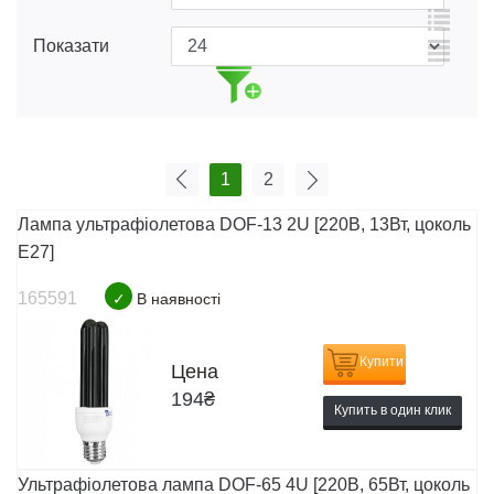
Показати
1
2
Лампа ультрафіолетова DOF-13 2U [220В, 13Вт, цоколь
E27]
165591
✓
В наявності
Купити
Цена
194
₴
Купить в один клик
Ультрафіолетова лампа DOF-65 4U [220В, 65Вт, цоколь