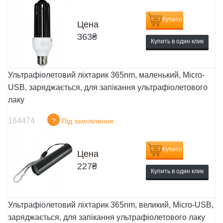
Купити
Цена
363
₴
Купить в один клик
Ультрафіолетовий ліхтарик 365nm, маленький, Micro-
USB, заряджається, для запікання ультрафіолетового
лаку
164474
?
Під замовлення
Купити
Цена
227
₴
Купить в один клик
Ультрафіолетовий ліхтарик 365nm, великий, Micro-USB,
заряджається, для запікання ультрафіолетового лаку