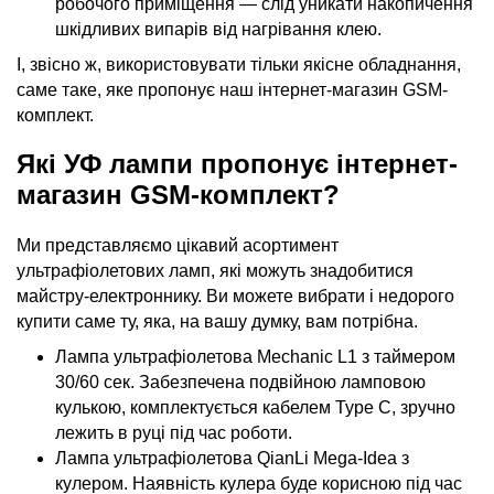
робочого приміщення — слід уникати накопичення
шкідливих випарів від нагрівання клею.
І, звісно ж, використовувати тільки якісне обладнання,
саме таке, яке пропонує наш інтернет-магазин GSM-
комплект.
Які УФ лампи пропонує інтернет-
магазин GSM-комплект?
Ми представляємо цікавий асортимент
ультрафіолетових ламп, які можуть знадобитися
майстру-електроннику. Ви можете вибрати і недорого
купити саме ту, яка, на вашу думку, вам потрібна.
Лампа ультрафіолетова Mechanic L1 з таймером
30/60 сек. Забезпечена подвійною ламповою
кулькою, комплектується кабелем Type C, зручно
лежить в руці під час роботи.
Лампа ультрафіолетова QianLi Mega-Idea з
кулером. Наявність кулера буде корисною під час