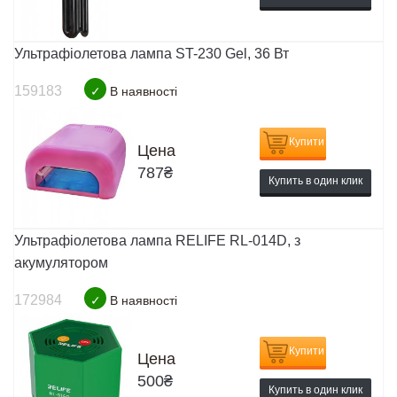
Ультрафіолетова лампа ST-230 Gel, 36 Вт
159183
✓
В наявності
Купити
Цена
787
₴
Купить в один клик
Ультрафіолетова лампа RELIFE RL-014D, з
акумулятором
172984
✓
В наявності
Купити
Цена
500
₴
Купить в один клик