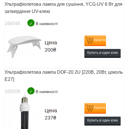
Ультрафіолетова лампа для сушіння, YCG-UV 6 Вт для
затвердіння UV-клею
166048
✓
В наявності
Купити
Цена
200
₴
Купить в один клик
Ультрафіолетова лампа DOF-20 2U [220В, 20Вт, цоколь
E27]
169209
✓
В наявності
Купити
Цена
237
₴
Купить в один клик