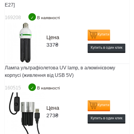
E27]
169208
✓
В наявності
Купити
Цена
337
₴
Купить в один клик
Лампа ультрафіолетова UV lamp, в алюмінієвому
корпусі (живлення від USB 5V)
160515
✓
В наявності
Купити
Цена
273
₴
Купить в один клик