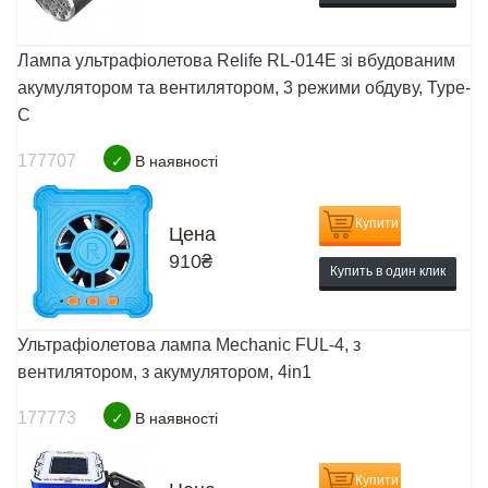
Лампа ультрафіолетова Relife RL-014E зі вбудованим
акумулятором та вентилятором, 3 режими обдуву, Type-
C
177707
✓
В наявності
Купити
Цена
910
₴
Купить в один клик
Ультрафіолетова лампа Mechanic FUL-4, з
вентилятором, з акумулятором, 4in1
177773
✓
В наявності
Купити