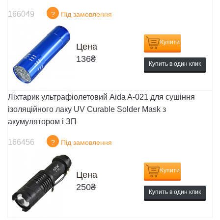
166049
?
Під замовлення
Купити
Цена
136
₴
Купить в один клик
Ліхтарик ультрафіолетовий Aida A-021 для сушіння
ізоляційного лаку UV Curable Solder Mask з
акумулятором і ЗП
166456
?
Під замовлення
Купити
Цена
250
₴
Купить в один клик