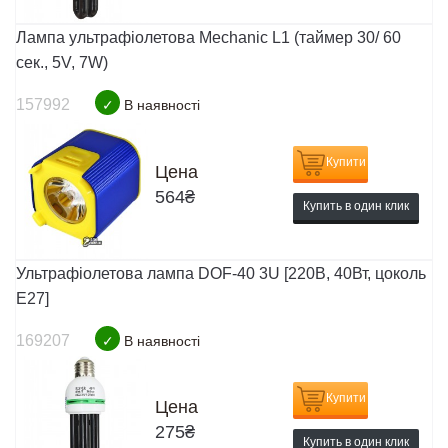
Лампа ультрафіолетова Mechanic L1 (таймер 30/ 60
сек., 5V, 7W)
157992
✓
В наявності
Купити
Цена
564
₴
Купить в один клик
Ультрафіолетова лампа DOF-40 3U [220В, 40Вт, цоколь
E27]
169207
✓
В наявності
Купити
Цена
275
₴
Купить в один клик