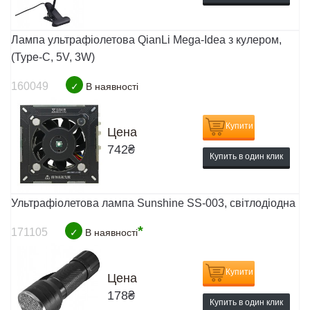
Лампа ультрафіолетова QianLi Mega-Idea з кулером,
(Type-C, 5V, 3W)
160049
✓
В наявності
Купити
Цена
742
₴
Купить в один клик
Ультрафіолетова лампа Sunshine SS-003, світлодіодна
*
171105
✓
В наявності
Купити
Цена
178
₴
Купить в один клик