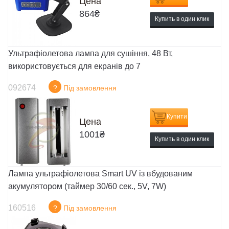
Цена
864
₴
Купить в один клик
Ультрафіолетова лампа для сушіння, 48 Вт,
використовується для екранів до 7
092674
?
Під замовлення
Купити
Цена
1001
₴
Купить в один клик
Лампа ультрафіолетова Smart UV із вбудованим
акумулятором (таймер 30/60 сек., 5V, 7W)
160516
?
Під замовлення