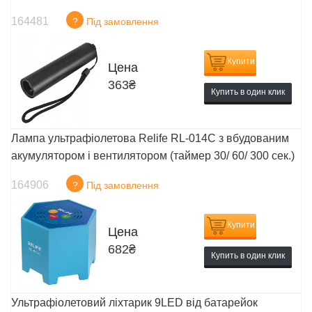
164481
?
Під замовлення
Купити
Цена
363
₴
Купить в один клик
Лампа ультрафіолетова Relife RL-014C з вбудованим
акумулятором і вентилятором (таймер 30/ 60/ 300 сек.)
164906
?
Під замовлення
Купити
Цена
682
₴
Купить в один клик
Ультрафіолетовий ліхтарик 9LED від батарейок