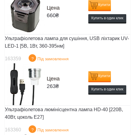
Купити
Цена
660
₴
Купить в один клик
Ультрафіолетова лампа для сушіння, USB ліхтарик UV-
LED-1 [5В, 1Вт, 360-395нм]
163359
?
Під замовлення
Купити
Цена
263
₴
Купить в один клик
Ультрафіолетова люмінісцентна лампа HD-40 [220В,
40Вт, цоколь E27]
163360
?
Під замовлення