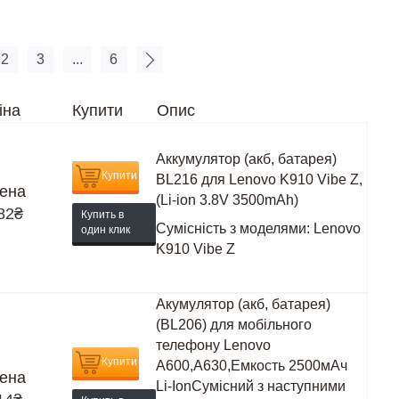
2
3
...
6
іна
Купити
Опис
Аккумулятор (акб, батарея)
Купити
BL216 для Lenovo K910 Vibe Z,
ена
(Li-ion 3.8V 3500mAh)
82
₴
Купить в
Сумісність з моделями:
Lenovo
один клик
K910 Vibe Z
Акумулятор (акб, батарея)
(BL206) для мобільного
телефону Lenovo
Купити
A600,A630,Емкость 2500мАч
ена
Li-IonСумісний з наступними