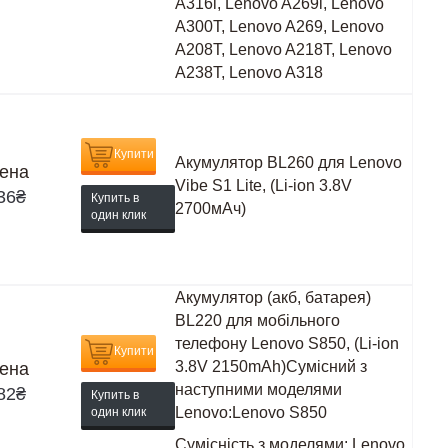
A316i, Lenovo A269i, Lenovo
A300T, Lenovo A269, Lenovo
A208T, Lenovo A218T, Lenovo
A238T, Lenovo A318
Купити
Акумулятор BL260 для Lenovo
ена
Vibe S1 Lite, (Li-ion 3.8V
36
₴
Купить в
2700мАч)
один клик
Акумулятор (акб, батарея)
BL220 для мобільного
телефону Lenovo S850, (Li-ion
Купити
3.8V 2150mAh)Сумісний з
ена
наступними моделями
82
₴
Купить в
Lenovo:Lenovo S850
один клик
Сумісність з моделями:
Lenovo