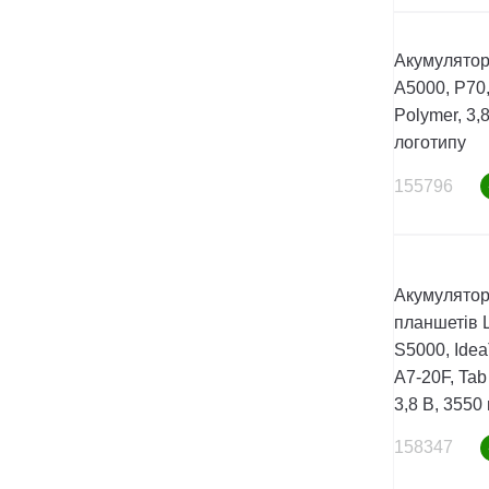
Акумулятор
A5000, P70,
Polymer, 3,8
логотипу
155796
Акумулятор
планшетів 
S5000, Idea
A7-20F, Tab 
3,8 В, 3550
158347