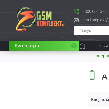
0 800 604-579
gsm.komplekt@
Категорії
СТАТ
Поверну
А
Введіть м