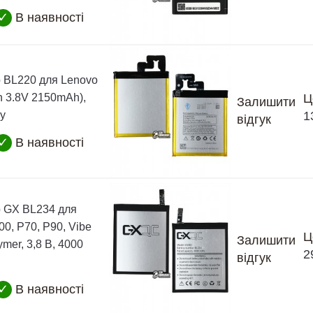
✓
В наявності
 BL220 для Lenovo
on 3.8V 2150mAh),
Ц
Залишити
пу
1
відгук
✓
В наявності
 GX BL234 для
0, P70, P90, Vibe
Ц
Залишити
ymer, 3,8 В, 4000
2
відгук
✓
В наявності