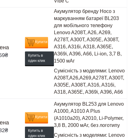
Vibe C
Акумулятор бренду Hoco з
маркуванням батареї BL203
для мобільного телефону
Lenovo A208T, A26, A269,
A278T, A300T, A305E, A308T,
Купити
A316, A316i, A318, A365E,
ена
A369i, A396, A66, Li-ion, 3,7 В,
59
₴
Купить в
1500 мАг
один клик
Сумісність з моделями:
Lenovo
A208T,A26,A269,A278T, A300T,
A305E, A308T, A316, A316i,
A318, A365E, A369i, A396, A66
Акумулятор BL253 для Lenovo
A1000, A1010 A Plus
Купити
(A1010a20), A2010, Li-Polymer,
ена
3,8 В, 2000 мАг, без логотипу
82
₴
Купить в
Сумісність з моделями:
Lenovo
один клик