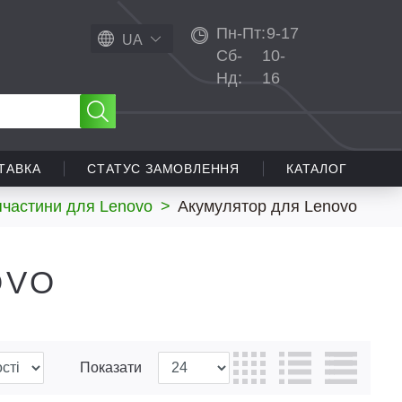
Пн-Пт:
9-17
UA
Сб-
10-
Нд:
16
ТАВКА
СТАТУС ЗАМОВЛЕННЯ
КАТАЛОГ
пчастини для Lenovo
>
Акумулятор для Lenovo
OVO
Показати