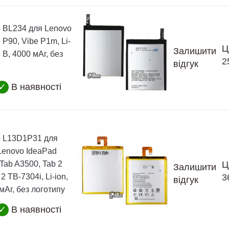
 BL234 для Lenovo
 P90, Vibe P1m, Li-
Ц
Залишити
 В, 4000 мАг, без
2
відгук
✓
В наявності
 L13D1P31 для
Lenovo IdeaPad
Tab A3500, Tab 2
Ц
Залишити
2 TB-7304i, Li-ion,
3
відгук
 мАг, без логотипу
✓
В наявності