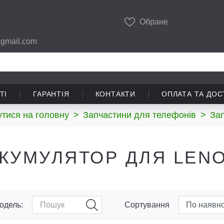
Обране
gmail.com
ТІ
ГАРАНТІЯ
КОНТАКТИ
ОПЛАТА ТА ДОС
тися на головну
>
Запчастини для телефонів
>
За
КУМУЛЯТОР ДЛЯ LEN
одель:
Сортування