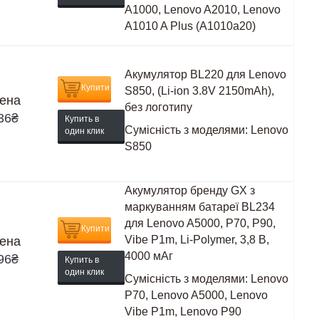
A1000, Lenovo A2010, Lenovo
A1010 A Plus (A1010a20)
Акумулятор BL220 для Lenovo
Купити
S850, (Li-ion 3.8V 2150mAh),
ена
без логотипу
36
₴
Купить в
Сумісність з моделями:
Lenovo
один клик
S850
Акумулятор бренду GX з
маркуванням батареї BL234
для Lenovo A5000, P70, P90,
Купити
Vibe P1m, Li-Polymer, 3,8 В,
ена
4000 мАг
96
₴
Купить в
один клик
Сумісність з моделями:
Lenovo
P70, Lenovo A5000, Lenovo
Vibe P1m, Lenovo P90