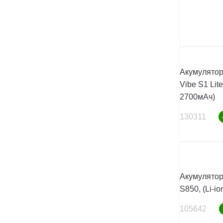
Акумулятор
Vibe S1 Lite
2700мАч)
130311
Акумулятор
S850, (Li-i
105642