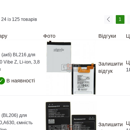
 24 із 125 товарів
1
ару
Фото
Відгуки
Ц
 (акб) BL216 для
Vibe Z, Li-ion, 3,8
Ц
Залишити
ч
1
відгук
✓
В наявності
 (BL206) для
0,A630, ємність
Ц
Залишити
Ion