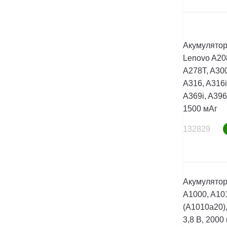
Акумулятор
Lenovo A208
A278T, A300
A316, A316i
A369i, A396,
1500 мАг
132829
Акумулятор
A1000, A101
(A1010a20),
3,8 В, 2000