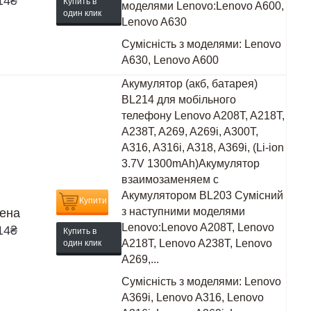
14
₴
Купить в
моделями Lenovo:Lenovo A600,
один клик
Lenovo A630
Сумісність з моделями:
Lenovo
A630, Lenovo A600
Акумулятор (акб, батарея)
BL214 для мобільного
телефону Lenovo A208T, A218T,
A238T, A269, A269i, A300T,
A316, A316i, A318, A369i, (Li-ion
3.7V 1300mAh)Акумулятор
взаимозаменяем с
Акумулятором BL203 Сумісний
Купити
з наступними моделями
ена
Lenovo:Lenovo A208T, Lenovo
14
₴
Купить в
A218T, Lenovo A238T, Lenovo
один клик
A269,...
Сумісність з моделями:
Lenovo
A369i, Lenovo A316, Lenovo