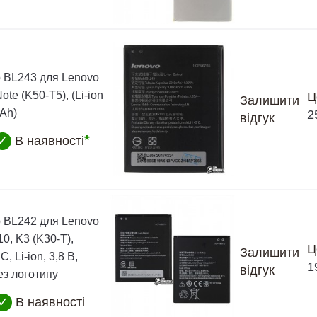
 BL243 для Lenovo
ote (K50-T5), (Li-ion
Ц
Залишити
Ah)
2
відгук
*
✓
В наявності
 BL242 для Lenovo
0, K3 (K30-T),
Ц
Залишити
, Li-ion, 3,8 В,
1
відгук
ез логотипу
✓
В наявності