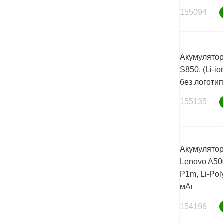
155094
Акумулятор
S850, (Li-i
без логоти
155135
Акумулятор
Lenovo A500
P1m, Li-Pol
мАг
154196