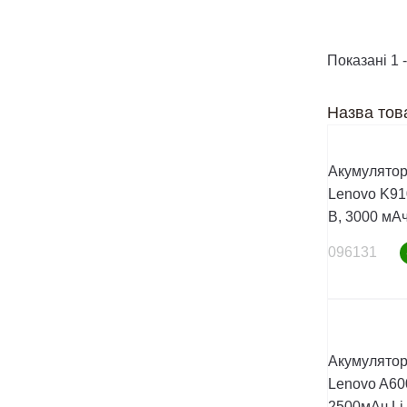
Показані 1 -
Назва тов
Акумулятор
Lenovo K910 
В, 3000 мА
096131
Акумулятор
Lenovo A60
2500мАч Li-