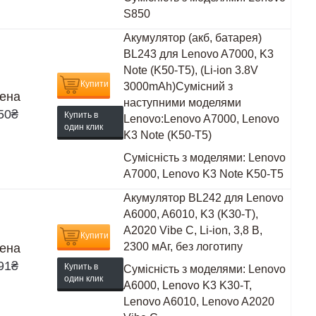
S850
Акумулятор (акб, батарея)
BL243 для Lenovo A7000, K3
Note (K50-T5), (Li-ion 3.8V
Купити
3000mAh)Сумісний з
ена
наступними моделями
50
₴
Купить в
Lenovo:Lenovo A7000, Lenovo
один клик
K3 Note (K50-T5)
Сумісність з моделями:
Lenovo
A7000, Lenovo K3 Note K50-T5
Акумулятор BL242 для Lenovo
A6000, A6010, K3 (K30-T),
A2020 Vibe C, Li-ion, 3,8 В,
Купити
2300 мАг, без логотипу
ена
91
₴
Купить в
Сумісність з моделями:
Lenovo
один клик
A6000, Lenovo K3 K30-T,
Lenovo A6010, Lenovo A2020