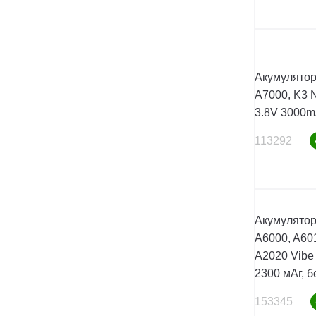
Акумулятор
A7000, K3 N
3.8V 3000m
113292
Акумулятор
A6000, A601
A2020 Vibe C
2300 мАг, б
153345