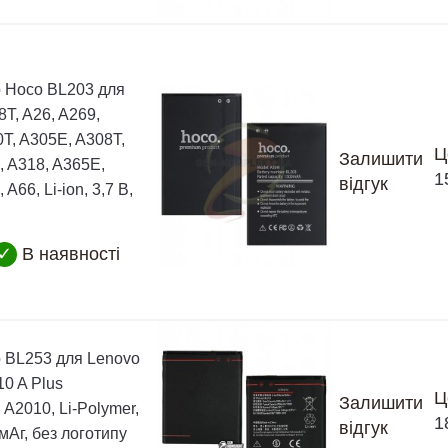
 Hoco BL203 для
T, A26, A269,
T, A305E, A308T,
Ц
Залишити
, A318, A365E,
1
відгук
 A66, Li-ion, 3,7 В,
✓
В наявності
 BL253 для Lenovo
0 A Plus
Ц
Залишити
 A2010, Li-Polymer,
1
відгук
 мАг, без логотипу