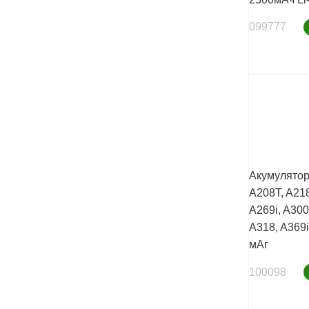
099777
Акумулятор
A208T, A218
A269i, A300
A318, A369i,
мАг
100098