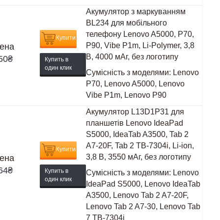
Акумулятор з маркуванням
BL234 для мобільного
телефону Lenovo A5000, P70,
Купити
P90, Vibe P1m, Li-Polymer, 3,8
ена
В, 4000 мАг, без логотипу
50
₴
Купить в
один клик
Сумісність з моделями:
Lenovo
P70, Lenovo A5000, Lenovo
Vibe P1m, Lenovo P90
Акумулятор L13D1P31 для
планшетів Lenovo IdeaPad
S5000, IdeaTab A3500, Tab 2
A7-20F, Tab 2 TB-7304i, Li-ion,
Купити
3,8 В, 3550 мАг, без логотипу
ена
64
₴
Купить в
Сумісність з моделями:
Lenovo
один клик
IdeaPad S5000, Lenovo IdeaTab
A3500, Lenovo Tab 2 A7-20F,
Lenovo Tab 2 A7-30, Lenovo Tab
7 TB-7304i