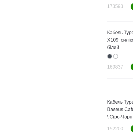
173593
Кабель Type
X109, силік
білий
169837
Кабель Type
Baseus Cafu
\ Сіро-Чор
152200