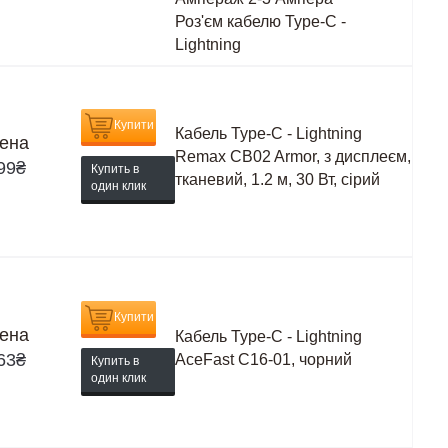
Роз'єм кабелю
Type-C -
Lightning
Купити
Кабель Type-C - Lightning
ена
Remax CB02 Armor, з дисплеєм,
99
₴
Купить в
тканевий, 1.2 м, 30 Вт, сірий
один клик
Купити
ена
Кабель Type-C - Lightning
63
₴
AceFast C16-01, чорний
Купить в
один клик