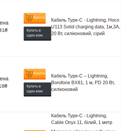
Купити
Кабель Type-C - Lightning, Hoco
ена
U113 Solid charging data, 1м,3А,
41
₴
Купить в
20 Вт, силіконовий, сірий
один клик
Купити
Кабель Type-C – Lightning,
ена
Borofone BX81, 1 м, PD 20 Вт,
18
₴
Купить в
силіконовий
один клик
Кабель Type-C - Lightning,
Cable Onyx 11, білий, 1 метр