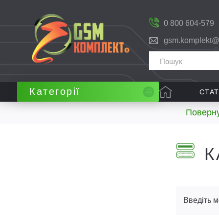
0 800 604-579
gsm.komplekt@
Категорії
СТАТ
Поверну
К
Введіть м