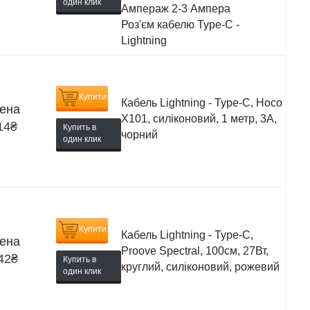
один клик
Ампераж
2-3 Ампера
Роз'єм кабелю
Type-C -
Lightning
Купити
Кабель Lightning - Type-C, Hoco
ена
X101, силіконовий, 1 метр, 3А,
14
₴
Купить в
чорний
один клик
Купити
Кабель Lightning - Type-C,
ена
Proove Spectral, 100см, 27Вт,
42
₴
Купить в
круглий, силіконовий, рожевий
один клик