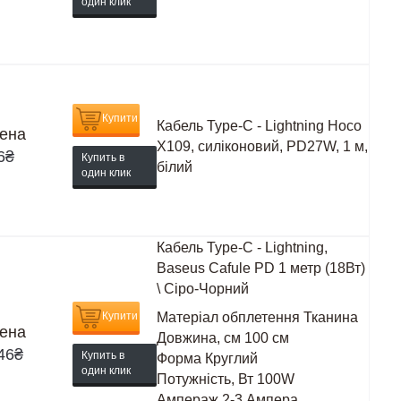
один клик
Купити
Кабель Type-C - Lightning Hoco
ена
X109, силіконовий, PD27W, 1 м,
6
₴
Купить в
білий
один клик
Кабель Type-C - Lightning,
Baseus Cafule PD 1 метр (18Вт)
\ Сіро-Чорний
Купити
Матеріал обплетення
Тканина
ена
Довжина, см
100 см
46
₴
Купить в
Форма
Круглий
один клик
Потужність, Вт
100W
Ампераж
2-3 Ампера