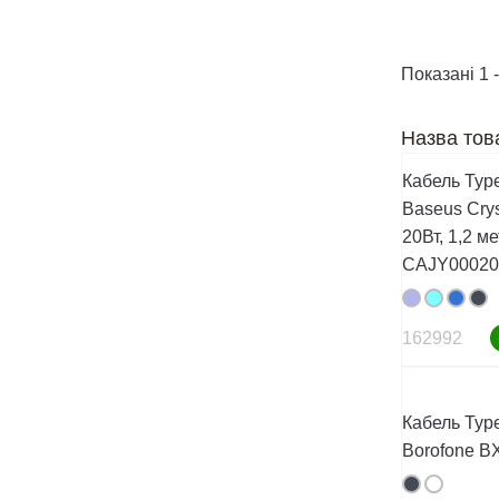
Показані 1 -
Назва тов
Кабель Type
Baseus Crys
20Вт, 1,2 м
CAJY00020
162992
Кабель Type
Borofone B