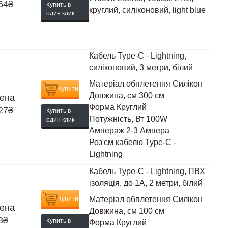
64
₴
Купить в
круглий, силіконовий, light blue
один клик
Кабель Type-C - Lightning,
силіконовий, 3 метри, білий
Матеріал обплетення
Силікон
Купити
Довжина, см
300 см
ена
Форма
Круглий
27
₴
Купить в
Потужність, Вт
100W
один клик
Ампераж
2-3 Ампера
Роз'єм кабелю
Type-C -
Lightning
Кабель Type-C - Lightning, ПВХ
ізоляція, до 1А, 2 метри, білий
Купити
Матеріал обплетення
Силікон
ена
Довжина, см
100 см
8
₴
Купить в
Форма
Круглий