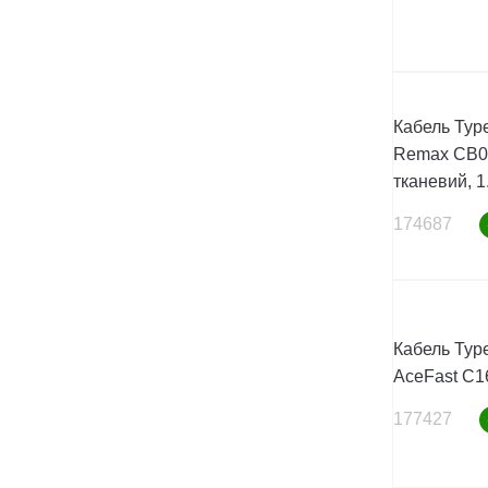
Кабель Type
Remax CB02
тканевий, 1.
174687
Кабель Type
AceFast C1
177427