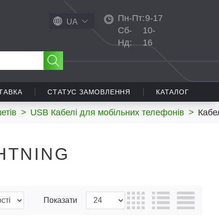
Пн-Пт:
9-17
UA
Сб-
10-
Нд:
16
ТАВКА
СТАТУС ЗАМОВЛЕННЯ
КАТАЛОГ
етів
>
USB Кабелі для мобільних телефонів
>
Кабе
HTNING
Показати