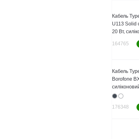
Кабель Type
U113 Solid 
20 Вт, силі
164765
Кабель Type
Borofone BX
силіконови
176348