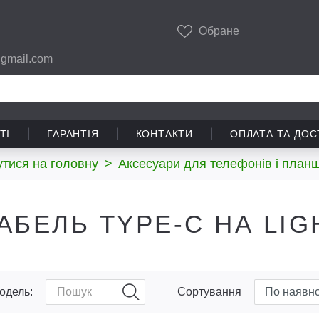
Обране
gmail.com
ТІ
ГАРАНТІЯ
КОНТАКТИ
ОПЛАТА ТА ДОС
тися на головну
>
Аксесуари для телефонів і планш
АБЕЛЬ TYPE-C НА LIG
одель:
Сортування