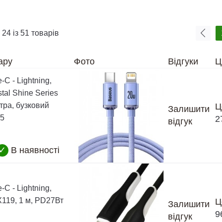
 24 із 51 товарів
ару
Фото
Відгуки
Ц
-C - Lightning,
tal Shine Series
етра, бузковий
Ц
Залишити
5
2
відгук
✓
В наявності
-C - Lightning,
X119, 1 м, PD27Вт
Ц
Залишити
9
відгук