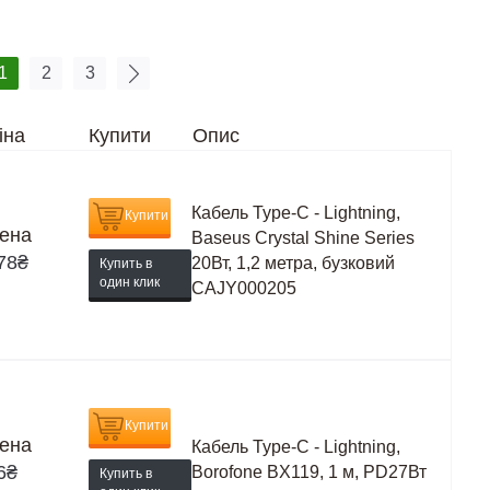
1
2
3
іна
Купити
Опис
Кабель Type-C - Lightning,
Купити
ена
Baseus Crystal Shine Series
78
₴
20Вт, 1,2 метра, бузковий
Купить в
один клик
CAJY000205
Купити
ена
Кабель Type-C - Lightning,
6
₴
Borofone BX119, 1 м, PD27Вт
Купить в