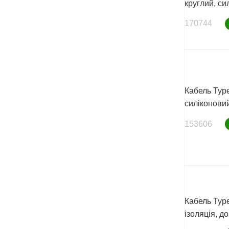
круглий, сил
170744
Кабель Type
силіконовий
153606
Кабель Type
ізоляція, до