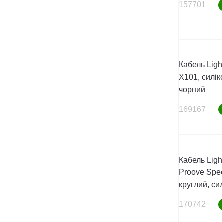
157701
Кабель Ligh
X101, силік
чорний
169167
Кабель Ligh
Proove Spec
круглий, си
170742