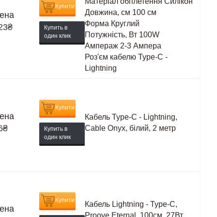
Матеріал обплетення
Силікон
Купити
Довжина, см
100 см
ена
Форма
Круглий
23
₴
Купить в
Потужність, Вт
100W
один клик
Ампераж
2-3 Ампера
Роз'єм кабелю
Type-C -
Lightning
Купити
ена
Кабель Type-C - Lightning,
6
₴
Cable Onyx, білий, 2 метр
Купить в
один клик
Купити
Кабель Lightning - Type-C,
ена
Proove Eternal, 100см, 27Вт,