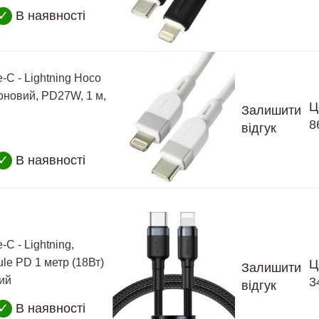
✓
В наявності
-C - Lightning Hoco
оновий, PD27W, 1 м,
Ц
Залишити
8
відгук
✓
В наявності
-C - Lightning,
le PD 1 метр (18Вт)
Ц
Залишити
ний
3
відгук
✓
В наявності