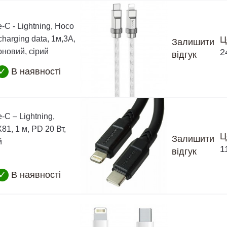
-C - Lightning, Hoco
charging data, 1м,3А,
Ц
Залишити
коновий, сірий
2
відгук
✓
В наявності
-C – Lightning,
81, 1 м, PD 20 Вт,
Ц
Залишити
й
1
відгук
✓
В наявності