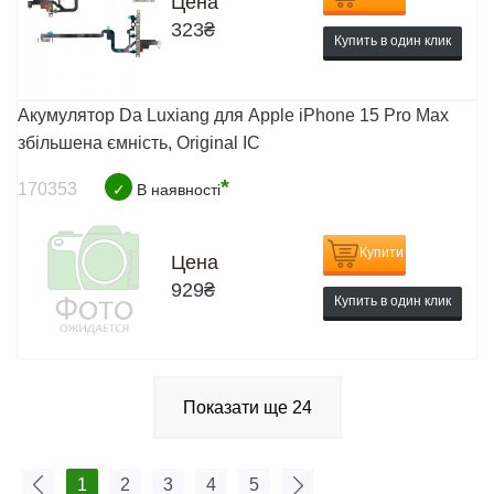
Цена
323
₴
Купить в один клик
Акумулятор Da Luxiang для Apple iPhone 15 Pro Max
збільшена ємність, Original IC
*
170353
✓
В наявності
Купити
Цена
929
₴
Купить в один клик
Показати ще
24
1
2
3
4
5