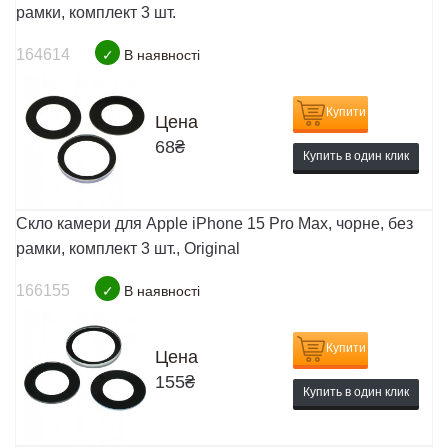
рамки, комплект 3 шт.
164614
✓
В наявності
Купити
Цена
68
₴
Купить в один клик
Скло камери для Apple iPhone 15 Pro Max, чорне, без
рамки, комплект 3 шт., Original
166155
✓
В наявності
Купити
Цена
155
₴
Купить в один клик