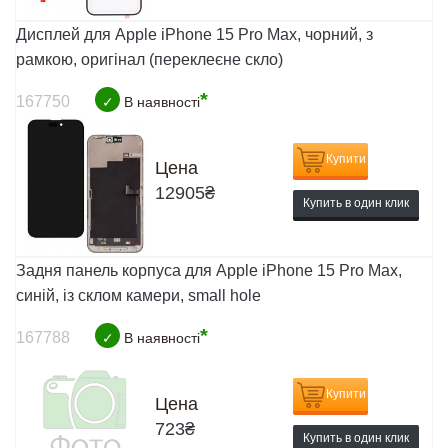
Дисплей для Apple iPhone 15 Pro Max, чорний, з
рамкою, оригінал (переклеєне скло)
*
167750
✓
В наявності
Купити
Цена
12905
₴
Купить в один клик
Задня панель корпуса для Apple iPhone 15 Pro Max,
синій, із склом камери, small hole
*
167788
✓
В наявності
Купити
Цена
723
₴
Купить в один клик