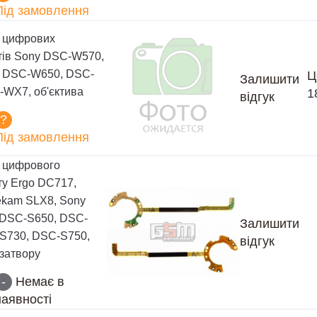
Під замовлення
 цифрових
ів Sony DSC-W570,
 DSC-W650, DSC-
Ц
Залишити
WX7, об'єктива
1
відгук
?
Під замовлення
 цифрового
у Ergo DC717,
kam SLX8, Sony
 DSC-S650, DSC-
Залишити
S730, DSC-S750,
відгук
затвору
-
Немає в
наявності