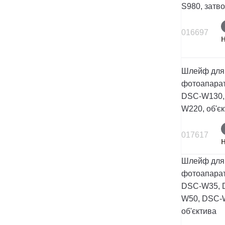
S980, затв
016697
Шлейф для
фотоапарат
DSC-W130,
W220, об'є
017617
Шлейф для
фотоапарат
DSC-W35, 
W50, DSC-
об'єктива