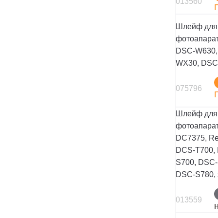
013560
Шлейф для
фотоапарат
DSC-W630,
WX30, DSC-
075796
Шлейф для
фотоапарат
DC7375, Re
DCS-T700,
S700, DSC-
DSC-S780, 
013559