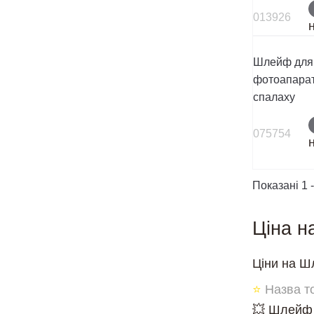
013926
Шлейф для
фотоапарат
спалаху
075754
Показані 1 -
Ціна н
Ціни на Ш
⭐
Назва т
💥 Шлейф