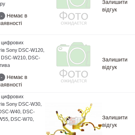
Залишити
ору
відгук
-
Немає в
наявності
 цифрових
ів Sony DSC-W120,
 DSC-W210, DSC-
Залишити
ктива
відгук
-
Немає в
наявності
 цифрових
ів Sony DSC-W30,
DSC-W40, DSC-
Залишити
W55, DSC-W70,
відгук