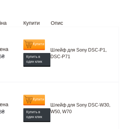
іна
Купити
Опис
Купити
ена
Шлейф для Sony DSC-P1,
6
₴
DSC-P71
Купить в
один клик
Купити
ена
Шлейф для Sony DSC-W30,
8
₴
W50, W70
Купить в
один клик