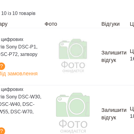
 10 із 10 товарів
ару
Фото
Відгуки
Ц
 цифрових
ів Sony DSC-P1,
Ц
Залишити
SC-P72, затвору
1
відгук
?
Під замовлення
 цифрових
ів Sony DSC-W30,
DSC-W40, DSC-
Ц
Залишити
W55, DSC-W70,
1
відгук
?