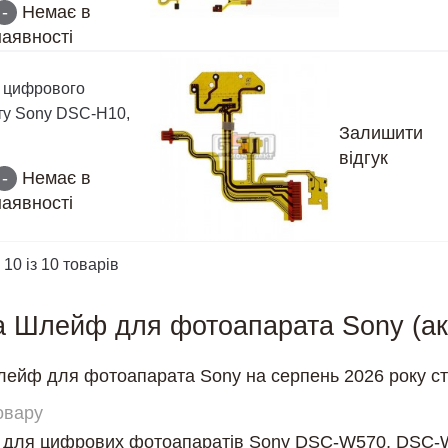
-
Немає в
наявності
 цифрового
у Sony DSC-H10,
Залишити
відгук
-
Немає в
наявності
 10 із 10 товарів
а Шлейф для фотоапарата Sony (ак
лейф для фотоапарата Sony на серпень 2026 року ста
овару
 для цифрових фотоапаратів Sony DSC-W570, DSC-