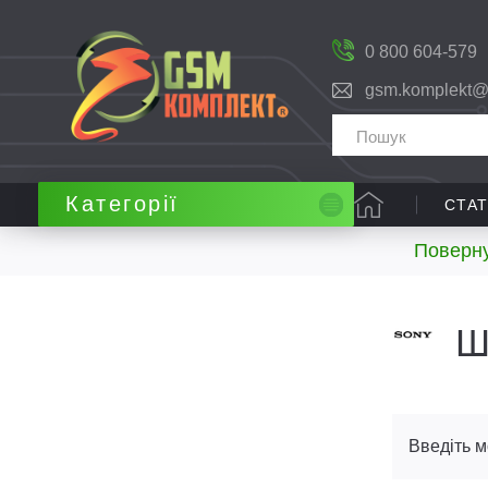
0 800 604-579
gsm.komplekt@
Категорії
СТАТ
Поверну
Ш
Введіть м