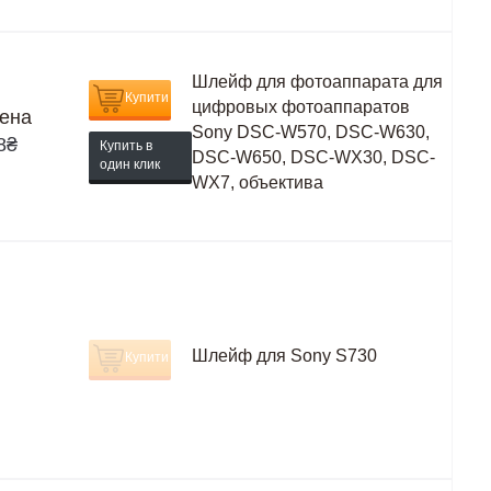
Шлейф для фотоаппарата для
Купити
цифровых фотоаппаратов
ена
Sony DSC-W570, DSC-W630,
8
₴
Купить в
DSC-W650, DSC-WX30, DSC-
один клик
WX7, объектива
Шлейф для Sony S730
Купити