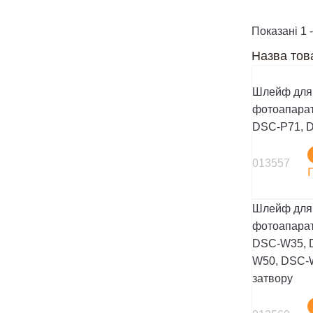
Показані 1 -
Назва тов
Шлейф для
фотоапарат
DSC-P71, D
013557
Шлейф для
фотоапарат
DSC-W35, 
W50, DSC-
затвору