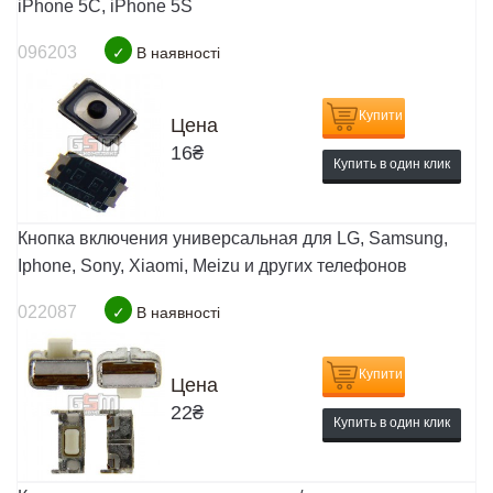
iPhone 5C, iPhone 5S
096203
✓
В наявності
Купити
Цена
16
₴
Купить в один клик
Кнопка включения универсальная для LG, Samsung,
Iphone, Sony, Xiaomi, Meizu и других телефонов
022087
✓
В наявності
Купити
Цена
22
₴
Купить в один клик