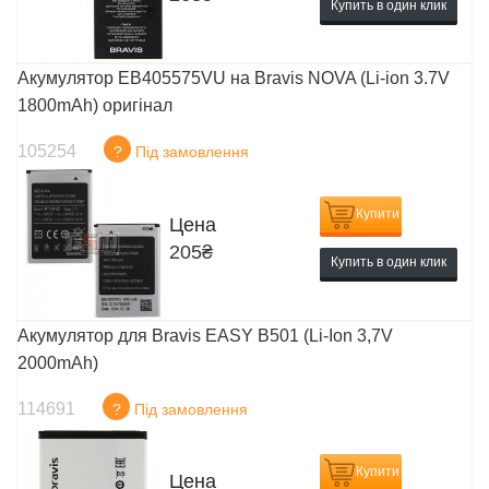
Купить в один клик
Акумулятор EB405575VU на Bravis NOVA (Li-ion 3.7V
1800mAh) оригінал
105254
?
Під замовлення
Купити
Цена
205
₴
Купить в один клик
Акумулятор для Bravis EASY B501 (Li-Ion 3,7V
2000mAh)
114691
?
Під замовлення
Купити
Цена