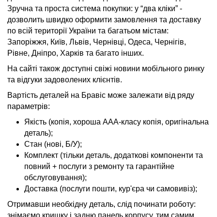
Зручна та проста система покупки: у “два кліки” -
дозволить швидко оформити замовлення та доставку
по всій території України та багатьом містам:
Запоріжжя, Київ, Львів, Чернівці, Одеса, Чернігів,
Рівне, Дніпро, Харків та багато інших.
На сайті також доступні свіжі новини мобільного ринку
та відгуки задоволених клієнтів.
Вартість деталей на Бравіс може залежати від ряду
параметрів:
Якість (копія, хороша AAA-класу копія, оригінальна
деталь);
Стан (нові, Б/У);
Комплект (тільки деталь, додаткові компоненти та
повний + послуги з ремонту та гарантійне
обслуговування);
Доставка (послуги пошти, кур'єра чи самовивіз);
Отримавши необхідну деталь, слід починати роботу:
знімаємо кришку і задню панель корпусу, тим самим