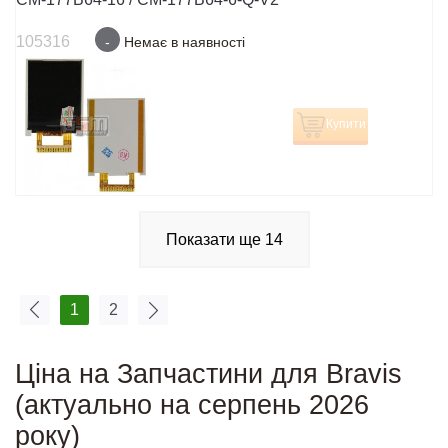
105316
-
Немає в наявності
Купити
Показати ще
14
1
2
Ціна на Запчастини для Bravis
(актуально на серпень 2026
року)