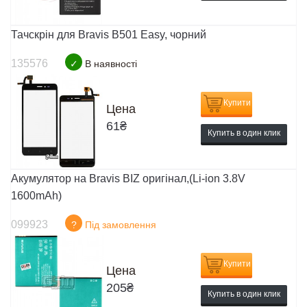
Тачскрін для Bravis B501 Easy, чорний
135576
✓
В наявності
Купити
Цена
61
₴
Купить в один клик
Акумулятор на Bravis BIZ оригінал,(Li-ion 3.8V
1600mAh)
099923
?
Під замовлення
Купити
Цена
205
₴
Купить в один клик