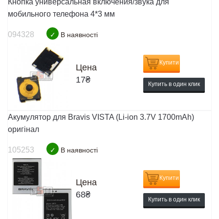
Кнопка универсальная включения/звука для
мобильного телефона 4*3 мм
094328
✓
В наявності
Купити
Цена
17
₴
Купить в один клик
Акумулятор для Bravis VISTA (Li-ion 3.7V 1700mAh)
оригінал
105253
✓
В наявності
Купити
Цена
68
₴
Купить в один клик