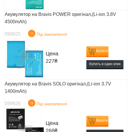
Акумулятор на Bravis POWER оригінал,(Li-ion 3.8V
4500mAh)
099925
?
Під замовлення
Купити
Цена
227
₴
Купить в один клик
Акумулятор на Bravis SOLO оригінал,(Li-ion 3.7V
1400mAh)
099926
?
Під замовлення
Купити
Цена
268
₴