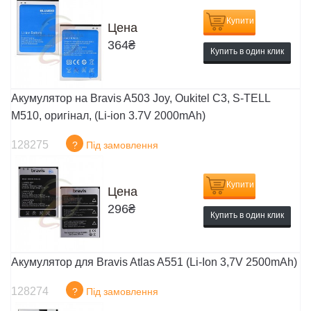
Купити
Цена
364
₴
Купить в один клик
Акумулятор на Bravis A503 Joy, Oukitel C3, S-TELL
M510, оригінал, (Li-ion 3.7V 2000mAh)
128275
?
Під замовлення
Купити
Цена
296
₴
Купить в один клик
Акумулятор для Bravis Atlas A551 (Li-Ion 3,7V 2500mAh)
128274
?
Під замовлення