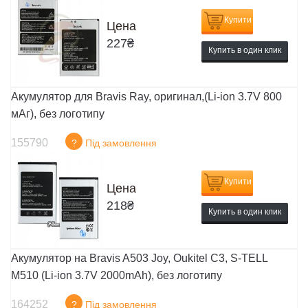
Купити
Цена
227
₴
Купить в один клик
Акумулятор для Bravis Ray, оригинал,(Li-ion 3.7V 800
мАг), без логотипу
155790
?
Під замовлення
Купити
Цена
218
₴
Купить в один клик
Акумулятор на Bravis A503 Joy, Oukitel C3, S-TELL
M510 (Li-ion 3.7V 2000mAh), без логотипу
164252
?
Під замовлення