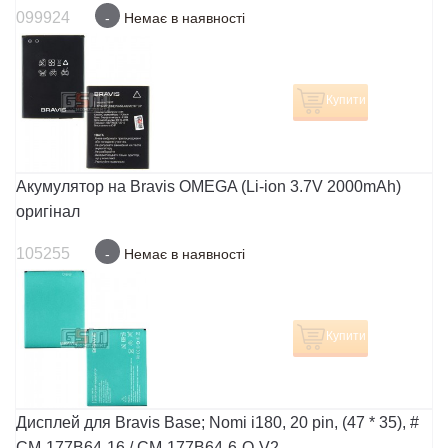
099924
-
Немає в наявності
Купити
Акумулятор на Bravis OMEGA (Li-ion 3.7V 2000mAh)
оригінал
105255
-
Немає в наявності
Купити
Дисплей для Bravis Base; Nomi i180, 20 pin, (47 * 35), #
CM-177B64-16 / СМ-177В64-6-Q-V2