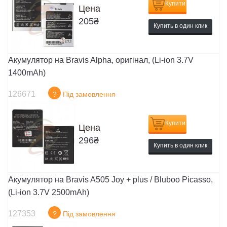
Купити
Цена
205
₴
Купить в один клик
Акумулятор на Bravis Alpha, оригінал, (Li-ion 3.7V
1400mAh)
126671
?
Під замовлення
Купити
Цена
296
₴
Купить в один клик
Акумулятор на Bravis A505 Joy + plus / Bluboo Picasso,
(Li-ion 3.7V 2500mAh)
127353
?
Під замовлення